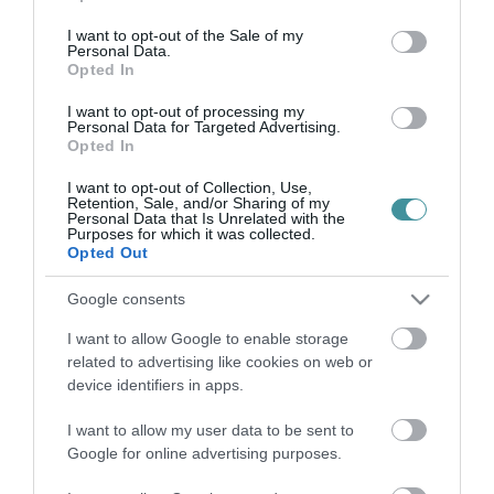
2021. szeptember 05
|
Mindenki ügye
use your data for below specified purposes in below Google
consent section.
I want to opt-out of the Sale of my
Jövő év végén megkezdődik a vakcinagyártás a debreceni
Personal Data.
nemzeti oltóanyaggyárban – erősítette meg az MTI-nak Palkovics
Opted In
László vasárnap, amikor elhelyezték a leendő üzem alapkövét a
Debreceni Eg...
I want to opt-out of processing my
Personal Data for Targeted Advertising.
Opted In
„MIÉRT NEM KÉRDEZTÉK MEG A LAKOSSÁGOT?” –
DEBRECENBEN SINCSENEK ODA AZ AKKUMULÁTORGYÁRÉRT
I want to opt-out of Collection, Use,
2023. január 10
|
Mindenki ügye
Retention, Sale, and/or Sharing of my
Personal Data that Is Unrelated with the
Elszabadultak az indulatok a CATL akkumulátorgyárról szóló
Purposes for which it was collected.
Opted Out
debreceni közmeghallgatáson – adta hírül a Telex a Debreciner
videója alapján. Debrecenben ugye nem mindenféle Ipari Park-
Google consents
bővítéssel takar...
I want to allow Google to enable storage
AUGUSZTUS 28-TÓL DEBRECEN ÉS EGER KÖZÖTT ÚJ INTERRÉGIÓ
related to advertising like cookies on web or
KÖZLEKEDIK, A SZILVÁSVÁRADI VONAL IS ÉRINTETT
device identifiers in apps.
2023. augusztus 22
|
Környék ügye
Augusztus 28-tól, a szokásos évközbeni változások részeként
I want to allow my user data to be sent to
egyes vasútvonalak menetrendjét módosítja a MÁV-START, hogy
Google for online advertising purposes.
az utasok számára még kedvezőbb, rugalmasabb utazást