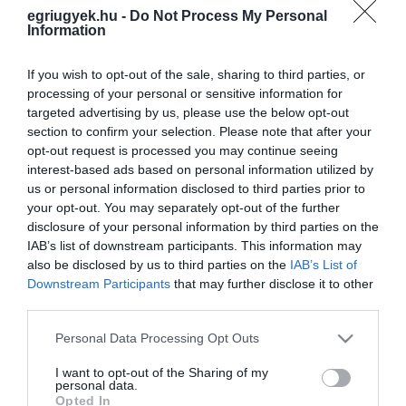
debrecen
egriugyek.hu -
Do Not Process My Personal
Information
If you wish to opt-out of the sale, sharing to third parties, or
MEGSZŰNHETETT VOLNA A TRAUMATOLÓGIA DEBRECENBEN,
processing of your personal or sensitive information for
NEM AKARTÁK ALÁÍRNI A MUNKASZERZŐDÉST AZ ORVOSOK
2021. február 23
|
Környék ügye
targeted advertising by us, please use the below opt-out
section to confirm your selection. Please note that after your
Megszűnhet a baleseti ellátás Hajdú-Bihar megyében – értesült a
opt-out request is processed you may continue seeing
Népszava. A megyei centrum orvosai azonnali egyeztetést
interest-based ads based on personal information utilized by
követelnek, ennek hiányában nem írják alá március elsejétől a
us or personal information disclosed to third parties prior to
munkaszerződésü...
your opt-out. You may separately opt-out of the further
disclosure of your personal information by third parties on the
SZOKATLAN POTYAUTAS: A BUSZÜLÉSEK ALATT BUJKÁLT A
IAB’s list of downstream participants. This information may
RAGADOZÓ MADÁR AZ EGER-DEBRECEN JÁRATON
also be disclosed by us to third parties on the
IAB’s List of
2021. augusztus 06
|
Eger ügye
Downstream Participants
that may further disclose it to other
Érdekes esetről számolt be a Facebookon a Hortobágyi
third parties.
Madárpark - Madárkórház Alapítvány. Mint írták, a debreceni
buszpályaudvaron egy Egerből érkezett járaton találtak a busz
Please note that this website/app uses one or more Google
Personal Data Processing Opt Outs
utasterében elbújva...
services and may gather and store information including but
not limited to your visit or usage behaviour. You may click to
I want to opt-out of the Sharing of my
personal data.
grant or deny consent to Google and its third-party tags to
PALKOVICS: 2022 VÉGÉN INDUL BE A MAGYAR OLTÓANYAGGYÁR
Opted In