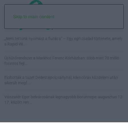
Skip to main content
„Nem tettünk nyomást a fiunkra” – Egy egri család története, amely
a Rapid Wi...
Új hűtőrendszer a Markhot Ferenc Kórházban: több mint 70 millió
forintos fejl...
Eloltották a tüzet Dédestapolcsánynál, kilencórás küzdelem után
sikerült megf...
Visszatér Eger belvárosának legnagyobb borünnepe: augusztus 12-
17. között ren...