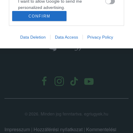
biztosítson. A legfon...
I want to allow Google to send me
personalized advertising.
CONFIRM
I want to allow Google to enable storage
related to analytics like cookies on web or
device identifiers in apps.
Data Deletion
Data Access
Privacy Policy
I want to allow Google to enable storage
related to functionality of the website or app.
.
I want to allow Google to enable storage
related to personalization.
I want to allow Google to enable storage
related to security, including authentication
functionality and fraud prevention, and other
user protection.
©
2026.
Minden jog fenntartva. egriugyek.hu
Impresszum
|
Hozzáférési nyilatkozat
|
Kommentelési