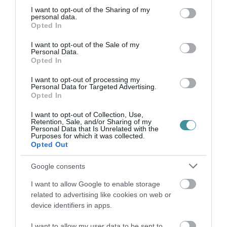
not limited to your visit or usage behaviour. You may click to
I want to opt-out of the Sharing of my
personal data.
grant or deny consent to Google and its third-party tags to
Opted In
use your data for below specified purposes in below Google
HALMENTÉS SZARVASKŐNÉL: ŐSHONOS
consent section.
ÉS VÉDETT HALAKAT MENTETT...
I want to opt-out of the Sale of my
2026. augusztus 07
|
Környék ügye
Personal Data.
Opted In
I want to opt-out of processing my
Personal Data for Targeted Advertising.
Opted In
I want to opt-out of Collection, Use,
ZÁPOROK, ZIVATAROK KIALAKULHATNAK
Retention, Sale, and/or Sharing of my
2026. augusztus 07
|
Mindenki ügye
Personal Data that Is Unrelated with the
Purposes for which it was collected.
Opted Out
Google consents
I want to allow Google to enable storage
KÉT AUTÓ ÜTKÖZÖTT BOGÁCSON, A
related to advertising like cookies on web or
MENTŐK IS A HELYSZÍNRE ÉRKE...
device identifiers in apps.
2026. augusztus 06
|
Riasztó
I want to allow my user data to be sent to