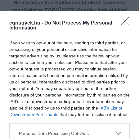
Ne maradjon le a legfrissebb hírekről, kövessen
bennünket az EGRI ÜGYEK Google Hírek oldalán!
egriugyek.hu -
Do Not Process My Personal
Information
VISSZA A FŐOLDALRA
If you wish to opt-out of the sale, sharing to third parties, or
processing of your personal or sensitive information for
targeted advertising by us, please use the below opt-out
section to confirm your selection. Please note that after your
opt-out request is processed you may continue seeing
interest-based ads based on personal information utilized by
Legfrissebb híreink
us or personal information disclosed to third parties prior to
your opt-out. You may separately opt-out of the further
disclosure of your personal information by third parties on the
IAB’s list of downstream participants. This information may
also be disclosed by us to third parties on the
IAB’s List of
MINDHÁROM ÜTEMBEN DOLGOZNAK A 25-
Downstream Participants
that may further disclose it to other
ÖS FŐÚTON EGERBEN
2026. augusztus 07
|
Eger ügye
third parties.
Please note that this website/app uses one or more Google
Personal Data Processing Opt Outs
services and may gather and store information including but