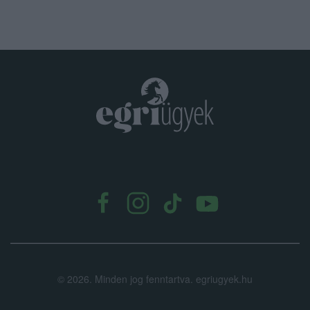
.
©
2026.
Minden jog fenntartva. egriugyek.hu