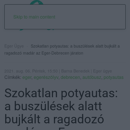
Skip to main content
Eger Ügye
Szokatlan potyautas: a buszülések alatt bujkált a
ragadozó madár az Eger-Debrecen járaton
2021. aug. 06. Péntek, 15:50 | Barna Benedek | Eger ügye
Címkék:
eger
,
egerészölyv
,
debrecen
,
autóbusz
,
potyautas
Szokatlan potyautas:
a buszülések alatt
bujkált a ragadozó