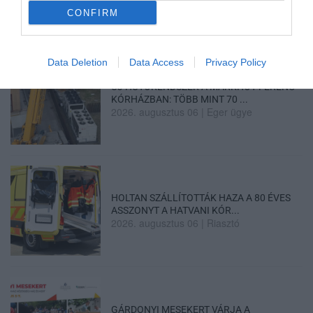
2026. augusztus 06
|
Sport
CONFIRM
Data Deletion
Data Access
Privacy Policy
ÚJ HŰTŐRENDSZER A MARKHOT FERENC
KÓRHÁZBAN: TÖBB MINT 70 ...
2026. augusztus 06
|
Eger ügye
HOLTAN SZÁLLÍTOTTÁK HAZA A 80 ÉVES
ASSZONYT A HATVANI KÓR...
2026. augusztus 06
|
Riasztó
GÁRDONYI MESEKERT VÁRJA A