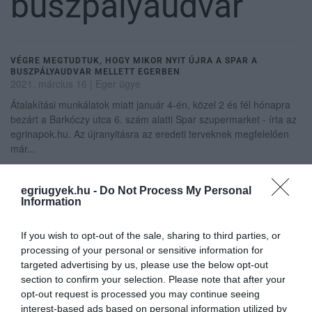
buszpályaudvar
VÉGRE MEGTUDTUK, HOGY MIKOR NYIT ÚJRA A SPAR A
BUSZPÁLYAUDVAR MELLETT EGERBEN
2021. március 16
|
Eger ügye
Átalakítási munkálatok miatt január 4-én, közel 2 és fél hónapra
bezárt a Barkóczy utca 6. szám alatti Spar szupermarket - írta az
egrinapok.hu. Az újranyitásra az eredeti terveknek megfelelően
már...
ŐSSZEL VERSEKET HALLGATHATUNK AZ EGRI VASÚTÁLLOMÁSON
egriugyek.hu -
Do Not Process My Personal
ÉS BUSZPÁLYAUDVARON
Information
2021. június 04
|
Eger ügye
Szeptember 6-tól október 6-ig versek szólnak majd az egri
If you wish to opt-out of the sale, sharing to third parties, or
buszpályaudvaron és vasútállomáson – olvasható a MÁV-Volán-
processing of your personal or sensitive information for
csoport közleményében. A Vers a peronon országos irodalmi
targeted advertising by us, please use the below opt-out
eseménysorozat rész...
section to confirm your selection. Please note that after your
opt-out request is processed you may continue seeing
HŰSÍTŐ AZ UTAZÓKNAK: A HŐSÉGRIASZTÁS IDEJE ALATT
interest-based ads based on personal information utilized by