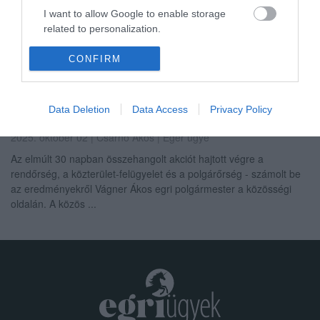
2023. szeptember 21
|
Vélemény
I want to allow Google to enable storage
Bizottsági előterjesztésben volt arra egy terv, hogy a romos,
related to personalization.
gazos terület hasznosításra kerülne, erről korábban adtunk
tájékoztatást. A területen az Egervin csarnokai álltak régebben,
I want to allow Google to enable storage
CONFIRM
melyek...
related to security, including authentication
functionality and fraud prevention, and other
FOKOZOTT ELLENŐRZÉSEK AZ EGRI BUSZPÁLYAUDVAR
user protection.
Data Deletion
Data Access
Privacy Policy
KÖRNYÉKÉN: TÖBB SZÁZ EMBERT IGAZOLTATTAK, TÖBB
KÖRÖZÖTT SZEMÉLYT ELFOGTAK
2025. október 02
| Csarnó Ákos |
Eger ügye
Az elmúlt 30 napban összehangolt akciót hajtott végre a
rendőrség, a közterület-felügyelet és a polgárőrség - számolt be
az eredményekről Vágner Ákos egri polgármester a közösségi
oldalán. A közös ...