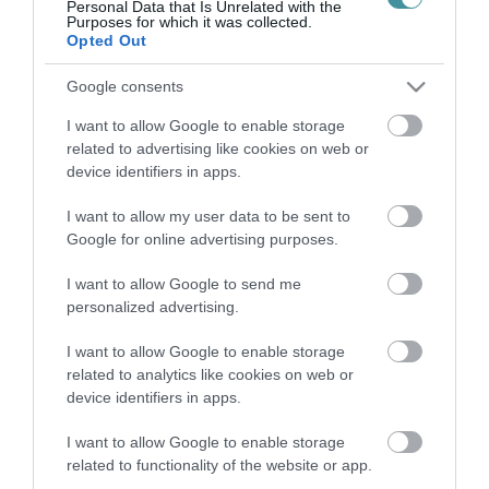
Personal Data that Is Unrelated with the
beszámo...
Purposes for which it was collected.
Opted Out
PÁRAKAPUKKAL ÉS VÍZOSZTÁSSAL IS IGYEKEZNEK
Google consents
ELVISELHETŐBBÉ TENNI A HŐSÉGET EGERBEN
2022. június 27
|
Eger ügye
I want to allow Google to enable storage
Ahogy portálunk is megírta, hétfőn nulla órától harmadfokú
related to advertising like cookies on web or
hőségriasztás lépett életbe, mivel várhatóan a napi
device identifiers in apps.
középhőmérséklet legalább három egymást követő napon el fogja
érni a 27 Celsius-fok...
I want to allow my user data to be sent to
Google for online advertising purposes.
A HŐSÉG MIATT SZERDÁTÓL VIZET OSZTANAK AZ EGRI
BUSZPÁLYAUDVARON
I want to allow Google to send me
2022. július 20
|
Eger ügye
personalized advertising.
A MÁV-START a hőségriasztás ideje alatt, július 20-tól, szerdától
I want to allow Google to enable storage
10 és 17 óra között a budapesti fejpályaudvarokon és a nagyobb
related to analytics like cookies on web or
vidéki vasútállomásokon ásványvizet biztosít utasainak. A
device identifiers in apps.
Volánbu...
I want to allow Google to enable storage
MI LÉTESÜLJÖN A VASÚTÁLLOMÁS MELLETTI ROMOS
related to functionality of the website or app.
TERÜLETEN? - SZAVAZÁS