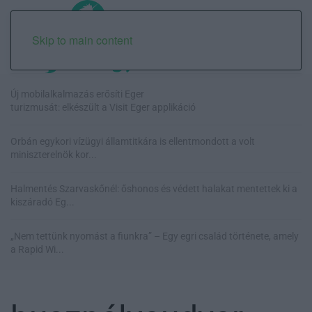
Skip to main content
Új mobilalkalmazás erősíti Eger
turizmusát: elkészült a Visit Eger applikáció
Orbán egykori vízügyi államtitkára is ellentmondott a volt
miniszterelnök kor...
Halmentés Szarvaskőnél: őshonos és védett halakat mentettek ki a
kiszáradó Eg...
„Nem tettünk nyomást a fiunkra” – Egy egri család története, amely
a Rapid Wi...