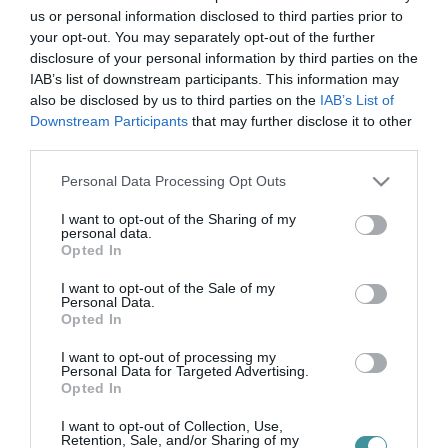
EGERBEN IS VIZET OSZTANAK A BUSZPÁLYAUDVARON
us or personal information disclosed to third parties prior to
2021. július 13
|
Eger ügye
your opt-out. You may separately opt-out of the further
A Volánbusz az autóbusz-állomások területén biztosítja az
disclosure of your personal information by third parties on the
utasok részére a méltányolható mennyiségű ivóvízzel (csapvízzel)
IAB’s list of downstream participants. This information may
történő ellátást a keddtől csütörtökig elrendelt hőségriasztás ideje
also be disclosed by us to third parties on the
IAB’s List of
al...
Downstream Participants
that may further disclose it to other
third parties.
HŐSÉGRIADÓ: A DÉLI ÓRÁKBAN ISMÉT INGYEN ÁSVÁNYVÍZ VÁR
Please note that this website/app uses one or more Google
AZ EGRI BUSZPÁLYAUDVARON
Personal Data Processing Opt Outs
2021. július 27
|
Eger ügye
services and may gather and store information including but
not limited to your visit or usage behaviour. You may click to
I want to opt-out of the Sharing of my
Ásványvizet biztosít utasainak keddtől a budapesti
personal data.
grant or deny consent to Google and its third-party tags to
főpályaudvarokon és a nagyobb vidéki vasútállomásokon a MÁV-
Opted In
use your data for below specified purposes in below Google
Start a hőségriasztás ideje alatt – közölte a mavcsoport.hu.
consent section.
Budapesten a Nyuga...
I want to opt-out of the Sale of my
Personal Data.
Opted In
BALESET TÖRTÉNT AZ EGRI BUSZPÁLYAUDVARON, TÖBB BUSZ
MEGRONGÁLÓDOTT – FOTÓK A HELYSZÍNRŐL
I want to opt-out of processing my
2022. március 22
|
Riasztó
Personal Data for Targeted Advertising.
Opted In
Olvasói jelzés nyomán értesült az Egri Ügyek, hogy kedden kora
délután három busz is megrongálódott az egri buszpályaudvaron.
I want to opt-out of Collection, Use,
Retention, Sale, and/or Sharing of my
Egyelőre nem tudjuk pontosan, milyen baleset történhetett, a