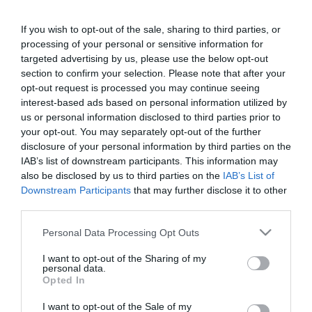
TÍMEÁNAK IS TÖBBMILLIÓS BÜNTETÉST KELL FIZETNIE
2021. július 01
|
Mindenki ügye
If you wish to opt-out of the sale, sharing to third parties, or
Aki azt hitte, hogy mert véget ért a parlamenti szezon, ezért az
processing of your personal or sensitive information for
ellenzéki képviselők megregulázását céljának kitűző Kövér László
targeted advertising by us, please use the below opt-out
házelnök is megpihen, az nagyot tévedett: július 1-jén sikerült k...
section to confirm your selection. Please note that after your
opt-out request is processed you may continue seeing
ENYHÉBB BÜNTETÉST KÉRT A TARNAMÉRAI
interest-based ads based on personal information utilized by
CSECSEMŐGYILKOSSÁG MIATT ELÍTÉLT ANYA VÉDŐJE
us or personal information disclosed to third parties prior to
2021. július 06
|
Riasztó
your opt-out. You may separately opt-out of the further
Ahogy arról korábban portálunk is beszámolt, az Egri
disclosure of your personal information by third parties on the
Törvényszék tizennegyedik életévét be nem töltött személy
IAB’s list of downstream participants. This information may
sérelmére elkövetett emberölés bűntette miatt 10 év
also be disclosed by us to third parties on the
IAB’s List of
fegyházbüntetésre és 10 év közü...
Downstream Participants
that may further disclose it to other
third parties.
EKKORA BÜNTETÉST KAPHAT HÉTFŐTŐL AZ, AKI NEM VISEL
Please note that this website/app uses one or more Google
Personal Data Processing Opt Outs
MASZKOT A MÁV ÉS A VOLÁN JÁRATAIN
2021. október 29
|
Mindenki ügye
services and may gather and store information including but
not limited to your visit or usage behaviour. You may click to
I want to opt-out of the Sharing of my
A kormány döntésének megfelelően újra maszkhordási
personal data.
grant or deny consent to Google and its third-party tags to
kötelezettség lép életbe a MÁV-Volán-csoportnál. November 1-
Opted In
use your data for below specified purposes in below Google
jétől a közlekedési járműveken, a MÁV, a MÁV-HÉV, valamint a
consent section.
I want to opt-out of the Sale of my
Volánbusz állomásainak...