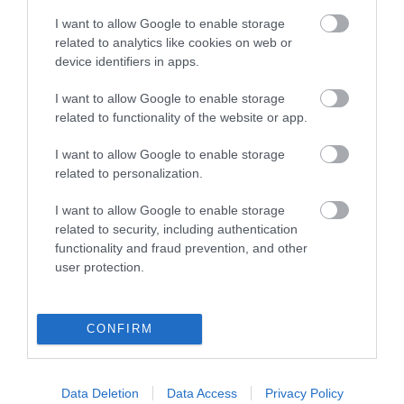
hátrányt okozott az a 31 éves nő, akivel szemben ezért az Egri
I want to allow Google to enable storage
Járási Ügyészség nemrégiben vádat emelt. A vádirat szerint a
related to analytics like cookies on web or
terh...
device identifiers in apps.
JOGTALANUL BÜNTETTÉK MEG A SZIVÁRVÁNYCSALÁDOKAT
I want to allow Google to enable storage
SZEREPELTETŐ MESEKÖNYV FORGALMAZÓJÁT
related to functionality of the website or app.
2022. március 17
|
Mindenki ügye
Van olyan könyvesbolt Magyarországon, ahol csak a pult alól
I want to allow Google to enable storage
lehet meleg karaktereket is megjelenítő kiadványokat vásárolni,
related to personalization.
az eladók ugyanis tartanak a büntetéstől és nem merik kitenni a
polcra ...
I want to allow Google to enable storage
related to security, including authentication
functionality and fraud prevention, and other
2 MILLIÓ FORINTRA BÜNTETTÉK KOZSÓT ÁRAMLOPÁSÉRT
2022. április 14
|
Mindenki ügye
user protection.
A Fővárosi Törvényszék sajtóközleménye szerint a Pesti
Központi Kerületi Bíróság folytatólagosan elkövetett lopás és
CONFIRM
felbujtóként elkövetett bélyeg-hamisítás bűntette miatt 2 millió
forint pénzb...
Data Deletion
Data Access
Privacy Policy
HAJMERESZTŐ BÜNTETÉS FENYEGETI A CSOKOSOKAT, HA