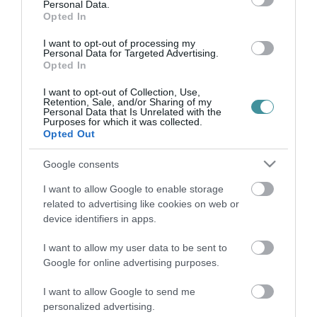
Personal Data.
Opted In
A FIFA MEGINT MEGBÜNTETTE A MAGYAR FOCIDRUKKEREKET
2021. november 01
|
Mindenki ügye
I want to opt-out of processing my
Personal Data for Targeted Advertising.
A Nemzetközi Labdarúgó Szövetség (FIFA) fegyelmi bizottsága
Opted In
egy idegenbeli mérkőzéstől eltiltotta a magyar szurkolókat az
I want to opt-out of Collection, Use,
októberi angliai mérkőzésen történt rendzavarások miatt. A FIFA
Retention, Sale, and/or Sharing of my
közz...
Personal Data that Is Unrelated with the
Purposes for which it was collected.
Opted Out
A FIDESZES TÁLLAI ANDRÁS NEM KAP BÜNTETÉST A
SZABÁLYSÉRTÉSE MIATT KÖVÉR LÁSZLÓTÓL?
Google consents
2021. december 23
|
Mindenki ügye
Több szempontból is emlékezetes volt a parlament idei utolsó
I want to allow Google to enable storage
ülésnapja. Nem csak azért, mert például újabb fél évvel
related to advertising like cookies on web or
meghosszabbították a veszélyhelyzetet, hanem Jakab Péter és
device identifiers in apps.
Tállai András kis ...
I want to allow my user data to be sent to
Google for online advertising purposes.
NEM FIZETETT JOGDÍJAT, MEGBÜNTETTÉK AZ EGRI
VENDÉGLÁTÓST
2022. január 21
|
Riasztó
I want to allow Google to send me
personalized advertising.
A szerzői jogok megsértésével csaknem egymillió forintos vagyoni