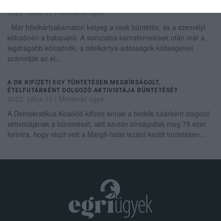
MÉGSE LESZ GYEREK
2022. július 07
|
Mindenki ügye
Már hitelkártyakamaton ketyeg a csok büntetés, és a személyi
kölcsönén a babaváró. A sorozatos kamatemelések után már a
legdrágább kölcsönök, a hitelkártya-adósságok költségeivel
számolják az el...
A DK KIFIZETI EGY TÜNTETÉSEN MEGBÍRSÁGOLT,
ÉTELFUTÁRKÉNT DOLGOZÓ AKTIVISTÁJA BÜNTETÉSÉT
2022. július 16
|
Mindenki ügye
A Demokratikus Koalíció kifizeti annak a biciklis futárként dolgozó
aktivistájának a büntetését, akit azután bírságoltak meg 75 ezer
forintra, hogy részt vett a Margit-hidat lezáró keddi tüntetésen...