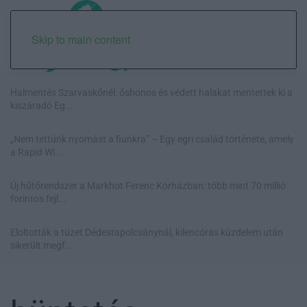
Skip to main content
Halmentés Szarvaskőnél: őshonos és védett halakat mentettek ki a
kiszáradó Eg...
„Nem tettünk nyomást a fiunkra” – Egy egri család története, amely
a Rapid Wi...
Új hűtőrendszer a Markhot Ferenc Kórházban: több mint 70 millió
forintos fejl...
Eloltották a tüzet Dédestapolcsánynál, kilencórás küzdelem után
sikerült megf...