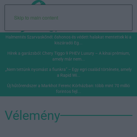
Skip to main content
Halmentés Szarvaskőnél: őshonos és védett halakat mentettek ki a
kiszáradó Eg...
Hírek a garázsból: Chery Tiggo 9 PHEV Luxury – A kínai prémium,
amely már nem...
„Nem tettünk nyomást a fiunkra” – Egy egri család története, amely
a Rapid Wi...
Új hűtőrendszer a Markhot Ferenc Kórházban: több mint 70 millió
forintos fejl...
Vélemény