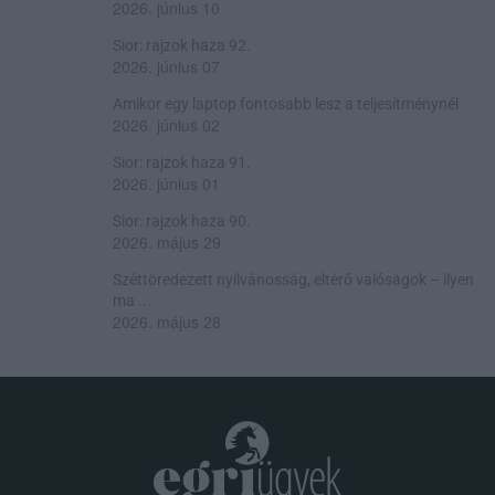
2026. június 10
Sior: rajzok haza 92.
2026. június 07
Amikor egy laptop fontosabb lesz a teljesítménynél
2026. június 02
Sior: rajzok haza 91.
2026. június 01
Sior: rajzok haza 90.
2026. május 29
Széttöredezett nyilvánosság, eltérő valóságok – ilyen
ma ...
2026. május 28