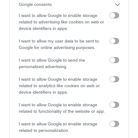
TOVÁBB...
Google consents
I want to allow Google to enable storage
A TV Eger szerint szerda
related to advertising like cookies on web or
este budapestiek tüntettek
device identifiers in apps.
Egerben, csak néhány helyi
I want to allow my user data to be sent to
Google for online advertising purposes.
csatlakozott
2019. november 30
| Egri Ügyek
I want to allow Google to send me
Az, hogy egy magánkézben lévő médium
personalized advertising.
mit csinál, fontos dolog, hiszen a
I want to allow Google to enable storage
tulajdonosa(i) és a munkatársak a
related to analytics like cookies on web or
nyilvánosság formálásával felelősséget
device identifiers in apps.
vállaltak azért, hogy alantas célra nem
használják a...
I want to allow Google to enable storage
related to functionality of the website or app.
TOVÁBB...
I want to allow Google to enable storage
related to personalization.
1
…
93
94
95
96
97
98
99
…
110