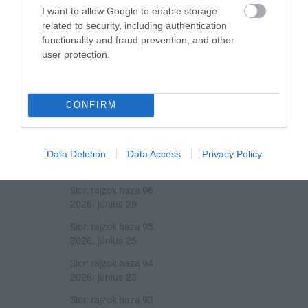
I want to allow Google to enable storage
related to security, including authentication
functionality and fraud prevention, and other
user protection.
CONFIRM
A ROVAT TOVÁBBI CIKKEI
Data Deletion
Data Access
Privacy Policy
Sior: rajzok haza 97.
2026. július 09
Sior: rajzok haza 96.
2026. június 29
Sior: rajzok haza 95.
2026. június 25
Sior: rajzok haza 94.
2026. június 23
Sior: rajzok haza 93.