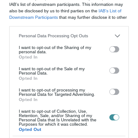
IAB’s list of downstream participants. This information may
beolvasni a közmédiában. Ott, ahol a
also be disclosed by us to third parties on the
IAB’s List of
Fidesz-propaganda odáig süllyedt, hogy
Downstream Participants
that may further disclose it to other
már...
third parties.
TOVÁBB...
Please note that this website/app uses one or more Google
Personal Data Processing Opt Outs
services and may gather and store information including but
Tüntetés után Egerben:
not limited to your visit or usage behaviour. You may click to
I want to opt-out of the Sharing of my
personal data.
grant or deny consent to Google and its third-party tags to
beindult az egri fideszes
Opted In
use your data for below specified purposes in below Google
hazugsággyár, mocskos
consent section.
I want to opt-out of the Sale of my
Personal Data.
lejáratásba keztek
Opted In
2019. november 30
| Kondor András
I want to opt-out of processing my
Egerben három, a fideszhez köthető
Personal Data for Targeted Advertising.
Opted In
médium van: a Mészáros Lőrinc által
megvett, majd nemrég a Fidesznek
I want to opt-out of Collection, Use,
Retention, Sale, and/or Sharing of my
ajándékozott Heves Megyei Hírlap és
Personal Data that Is Unrelated with the
online kiadása, az emberek adóforintjaiból
Purposes for which it was collected.
Opted Out
fenntartott Eg...