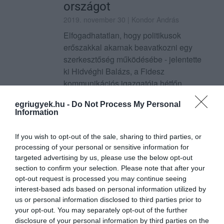
országot
2019. november 30
| Kondor András
Elfogadhatatlan, hogy politikusok
erőszakkal akarnak beavatkozni egy
szerkesztőség működésébe - jelentette
ki Hidvéghi Balázs, a Fidesz
kommunikációs igazgatója hétfőn
Budapesten újságíróknak, reag...
egriugyek.hu -
Do Not Process My Personal
TOVÁBB...
Information
Egriek, így szórja el fideszes
If you wish to opt-out of the sale, sharing to third parties, or
processing of your personal or sensitive information for
seggnyalásra a városi TV az
targeted advertising by us, please use the below opt-out
adóforintjainkat!
section to confirm your selection. Please note that after your
opt-out request is processed you may continue seeing
2019. november 30
| Kondor András
interest-based ads based on personal information utilized by
Napok óta attól hangos a magyar sajtó,
us or personal information disclosed to third parties prior to
hogy ellenzéki képviselők a tüntetők által
your opt-out. You may separately opt-out of the further
disclosure of your personal information by third parties on the
megfogalmazott petíciót szeretnének