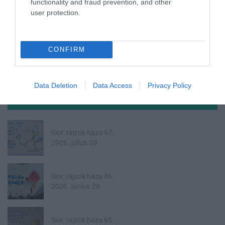
functionality and fraud prevention, and other
110
user protection.
CONFIRM
Data Deletion
Data Access
Privacy Policy
A ROVAT TOVÁBBI CIKKEI
Sior: rajzok haza 97.
2026. július 09
Sior: rajzok haza 96.
2026. június 29
Sior: rajzok haza 95.