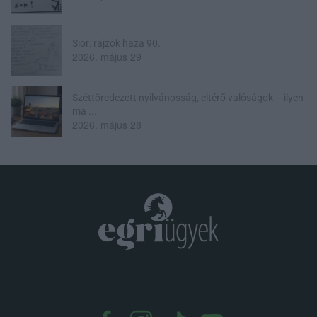
Sior: rajzok haza 90.
2026. május 29
Széttöredezett nyilvánosság, eltérő valóságok – ilyen
ma ...
2026. május 28
.