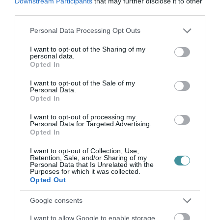
Downstream Participants
that may further disclose it to other
budai vár és környéke, hogy odaköltöztette
third parties.
magát és több minisztériumot is. Nemrég
Please note that this website/app uses one or more Google
megáldották a miniszterelnök új
Personal Data Processing Opt Outs
services and may gather and store information including but
dolgozószobáját is a várban, az ország
not limited to your visit or usage behaviour. You may click to
I want to opt-out of the Sharing of my
jelen...
personal data.
grant or deny consent to Google and its third-party tags to
Opted In
TOVÁBB...
use your data for below specified purposes in below Google
consent section.
I want to opt-out of the Sale of my
Personal Data.
Hányingere van az Egerben
Opted In
is látható fideszes
I want to opt-out of processing my
Personal Data for Targeted Advertising.
uszításból? Itt egy megoldás
Opted In
2019. november 30
| EÜ
I want to opt-out of Collection, Use,
Ahogy arról hétfőn beszámoltunk, a
Retention, Sale, and/or Sharing of my
Personal Data that Is Unrelated with the
Momentum Mozgalom országos
Purposes for which it was collected.
akciójának részeként a párt megyei
Opted Out
szervezete Egerben is átragasztott több
Google consents
kormányzati propagandaplakátot. Ahogy a
párt portálunkhoz el...
I want to allow Google to enable storage