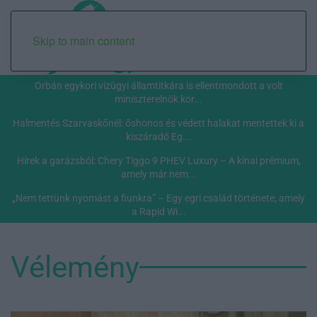
Skip to main content
Orbán egykori vízügyi államtitkára is ellentmondott a volt
miniszterelnök kor...
Halmentés Szarvaskőnél: őshonos és védett halakat mentettek ki a
kiszáradó Eg...
Hírek a garázsból: Chery Tiggo 9 PHEV Luxury – A kínai prémium,
amely már nem...
„Nem tettünk nyomást a fiunkra” – Egy egri család története, amely
a Rapid Wi...
Vélemény