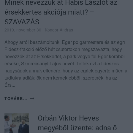
Minek nevezzük át Habis Lászlót az
érsekkertes akciója miatt? –
SZAVAZÁS
2019. november 30
| Kondor András
Ahogy arról beszámoltunk: Eger polgármestere és az egri
Fidesz-frakció előző hét csütörtökön megszavazta, hogy
nevezzék át az Érsekkertet, a park vegye fel Eger korábbi
érseke, Szmrecsányi Lajos nevét. Tették ezt a fideszes
nagyságok annak ellenére, hogy az egriek egyértelműen a
tudtukra adták: ők nem kérnek ebből, szeretnék, ha az
Érs...
TOVÁBB...
Orbán Viktor Heves
megyéből üzente: adna ő