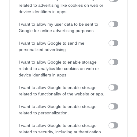
TOVÁBB...
related to advertising like cookies on web or
device identifiers in apps.
Agyrém! A Fidesz Egerből
I want to allow my user data to be sent to
Google for online advertising purposes.
üzeni Brüsszelnek:
vigyázzatok, minden fent
I want to allow Google to send me
personalized advertising.
van a honlapon!
2019. november 30
| Kondor András
I want to allow Google to enable storage
related to analytics like cookies on web or
Ma már eljutottunk oda, ha migránsozások,
device identifiers in apps.
brüsszelezés vagy éppen sorosozás
közben valamelyik fél megpróbálja
I want to allow Google to enable storage
értelmesen, érthetően és egyértelműen
related to functionality of the website or app.
cáfolni a sokak számára egyértelmű
kormányzati ha...
I want to allow Google to enable storage
related to personalization.
TOVÁBB...
I want to allow Google to enable storage
related to security, including authentication
1
…
95
96
97
98
99
100
101
…