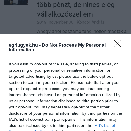
több pénzt, de nincs elég
vállalkozószellem
2019. november 30
| Kondor András
Ahogy arról beszámoltunk: hétfőn átadták a
Viresol Kft. visontai búzakeményítő üzemét
– ha ez esetleg nem lenne elég izgalmas a
egriugyek.hu -
Do Not Process My Personal
Information
kedves olvasónak, teszünk egy kis fűszert
a hírbe. Ez a bizonyos Vire...
If you wish to opt-out of the sale, sharing to third parties, or
TOVÁBB...
processing of your personal or sensitive information for
targeted advertising by us, please use the below opt-out
Ha felköltözne Nyitrai Zsolt
section to confirm your selection. Please note that after your
opt-out request is processed you may continue seeing
a várba, azt csak azért
interest-based ads based on personal information utilized by
us or personal information disclosed to third parties prior to
tenné, hogy visszaadja azt a
your opt-out. You may separately opt-out of the further
magyar embereknek
disclosure of your personal information by third parties on the
IAB’s list of downstream participants. This information may
2019. november 30
| EÜ
also be disclosed by us to third parties on the
IAB’s List of
Orbán Viktornak annyira megtetszett a