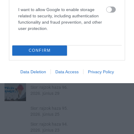
I want to allow Google to enable storage
related to security, including authentication
functionality and fraud prevention, and other
user protection.
CONFIRM
A ROVAT TOVÁBBI CIKKEI
Sior: rajzok haza 97.
Data Deletion
Data Access
Privacy Policy
2026. július 09
Sior: rajzok haza 96.
2026. június 29
Sior: rajzok haza 95.
2026. június 25
Sior: rajzok haza 94.
2026. június 23