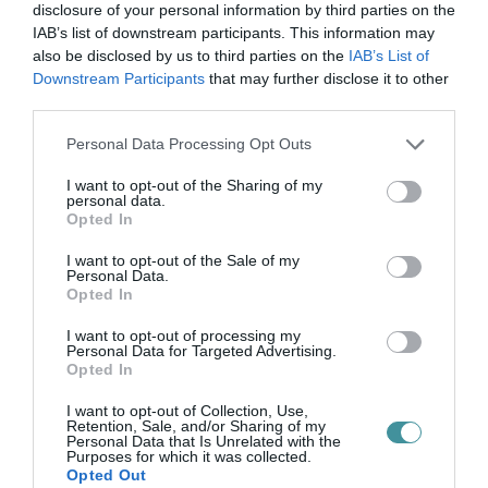
disclosure of your personal information by third parties on the
TOVÁBB...
IAB’s list of downstream participants. This information may
also be disclosed by us to third parties on the
IAB’s List of
Downstream Participants
that may further disclose it to other
Elek István: Válasz
third parties.
Mirkóczki Ádámnak
Please note that this website/app uses one or more Google
Personal Data Processing Opt Outs
2026. április 10
| Csarnó Ákos
services and may gather and store information including but
Csöng a telefonom. Ismeretlen hívó.
not limited to your visit or usage behaviour. You may click to
I want to opt-out of the Sharing of my
personal data.
grant or deny consent to Google and its third-party tags to
Felveszem. Mirkóczki Ádám független
Opted In
use your data for below specified purposes in below Google
képviselőjelölt üdvözöl a saját hangján.
consent section.
I want to opt-out of the Sale of my
Persze nem tudok neki válaszolni, hiszen
Personal Data.
azonnal folytatja. Az előre felvett üzenet...
Opted In
TOVÁBB...
I want to opt-out of processing my
Personal Data for Targeted Advertising.
Opted In
A nemzetet megosztó
I want to opt-out of Collection, Use,
kérdés – mégis van, ami
Retention, Sale, and/or Sharing of my
Personal Data that Is Unrelated with the
összeköt - VIDEÓ
Purposes for which it was collected.
Opted Out
2026. április 09
| Csarnó Ákos