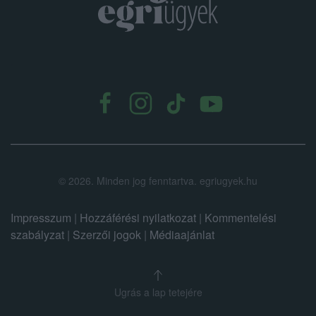
.
©
2026.
Minden jog fenntartva. egriugyek.hu
Impresszum
|
Hozzáférési nyilatkozat
|
Kommentelési
szabályzat
|
Szerzői jogok
|
Médiaajánlat
Ugrás a lap tetejére