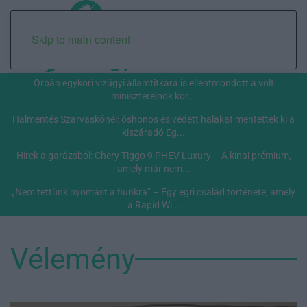
Skip to main content
Orbán egykori vízügyi államtitkára is ellentmondott a volt
miniszterelnök kor...
Halmentés Szarvaskőnél: őshonos és védett halakat mentettek ki a
kiszáradó Eg...
Hírek a garázsból: Chery Tiggo 9 PHEV Luxury – A kínai prémium,
amely már nem...
„Nem tettünk nyomást a fiunkra” – Egy egri család története, amely
a Rapid Wi...
Vélemény