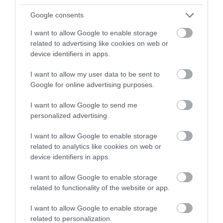
Az elmúlt időszakban sokakat
Google consents
foglalkoztató, megosztó kérdések kerültek
I want to allow Google to enable storage
a középpontba, amelyek mentén az ország
related to advertising like cookies on web or
láthatóan kettészakadt. A közbeszéd
device identifiers in apps.
élesebbé vált, a véleménykülönbségek
pedig...
I want to allow my user data to be sent to
Google for online advertising purposes.
TOVÁBB...
I want to allow Google to send me
Sior: rajzok haza 79.
personalized advertising.
2026. április 07
| Csarnó Ákos
I want to allow Google to enable storage
Sior korábbi munkái itt érhetők el az Egri
related to analytics like cookies on web or
Ügyeken, de ha az újabbakra is kíváncsiak
device identifiers in apps.
vagytok, akkor az instagramon vagy
a facebook felületén is felkereshetitek.
I want to allow Google to enable storage
related to functionality of the website or app.
TOVÁBB...
I want to allow Google to enable storage
related to personalization.
1
2
3
4
5
6
7
…
110