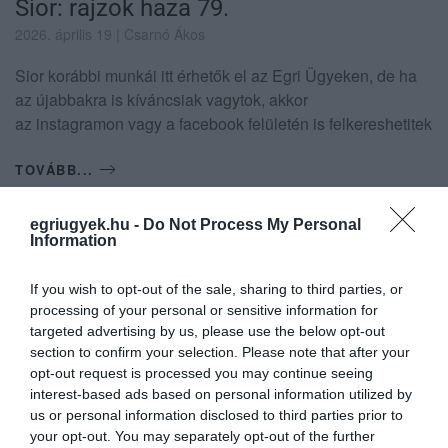
Sior: rajzok haza 79.
2026. április 19
| Csarnó Ákos
Sior korábbi munkái itt érhetők el az Egri Ügyeken, de ha
az újabbakra is kíváncsiak vagytok, akkor
az instagramon vagy a facebook felületén is felkereshetitek
TOVÁBB...
egriugyek.hu -
Do Not Process My Personal
Pajtók Gáborral kezdi az egri
Information
Fidesz a megújulást
If you wish to opt-out of the sale, sharing to third parties, or
2026. április 17
| Csarnó Ákos
processing of your personal or sensitive information for
Első pillantásra meglepő posztot tett ki a
targeted advertising by us, please use the below opt-out
közösségi oldalára Paktók Gábor
section to confirm your selection. Please note that after your
országgyűlési képviselő. Ebben a
opt-out request is processed you may continue seeing
interest-based ads based on personal information utilized by
posztban arról ír, hogy ugyan a politikától
us or personal information disclosed to third parties prior to
visszavonul, mégis a Fidesz
your opt-out. You may separately opt-out of the further
választókerületi ...