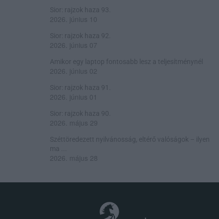
Sior: rajzok haza 93.
2026. június 10
Sior: rajzok haza 92.
2026. június 07
Amikor egy laptop fontosabb lesz a teljesítménynél
2026. június 02
Sior: rajzok haza 91.
2026. június 01
Sior: rajzok haza 90.
2026. május 29
Széttöredezett nyilvánosság, eltérő valóságok – ilyen
ma ...
2026. május 28