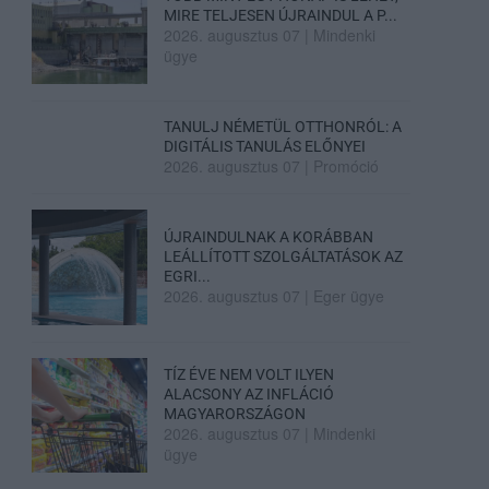
MIRE TELJESEN ÚJRAINDUL A P...
2026. augusztus 07
|
Mindenki
ügye
TANULJ NÉMETÜL OTTHONRÓL: A
DIGITÁLIS TANULÁS ELŐNYEI
2026. augusztus 07
|
Promóció
ÚJRAINDULNAK A KORÁBBAN
LEÁLLÍTOTT SZOLGÁLTATÁSOK AZ
EGRI...
2026. augusztus 07
|
Eger ügye
TÍZ ÉVE NEM VOLT ILYEN
ALACSONY AZ INFLÁCIÓ
MAGYARORSZÁGON
2026. augusztus 07
|
Mindenki
ügye