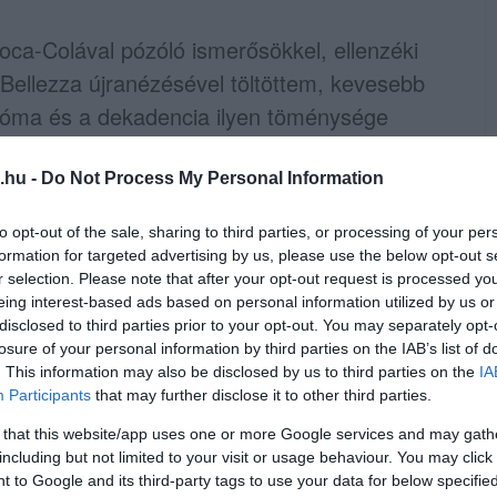
Coca-Colával pózóló ismerősökkel, ellenzéki
 Bellezza újranézésével töltöttem, kevesebb
 Róma és a dekadencia ilyen töménysége
en cukros szar, mármint a Coca-Cola, illetve
.hu -
Do Not Process My Personal Information
 megint valami nagy bejelentés, remény,
to opt-out of the sale, sharing to third parties, or processing of your per
formation for targeted advertising by us, please use the below opt-out s
, az amerikai nagykövettől vagy a Velencei
r selection. Please note that after your opt-out request is processed y
rezsim bukását. Hanem akkor most a Coca-
eing interest-based ads based on personal information utilized by us or
disclosed to third parties prior to your opt-out. You may separately opt-
losure of your personal information by third parties on the IAB’s list of
. This information may also be disclosed by us to third parties on the
IA
 mondom el, mert a tisztelt olvasó
Participants
that may further disclose it to other third parties.
, mint én. Tetszés szerint talán már szelfizett
 that this website/app uses one or more Google services and may gath
iírta, hogy akkor most csak azért is Pepsit
including but not limited to your visit or usage behaviour. You may click 
 to Google and its third-party tags to use your data for below specifi