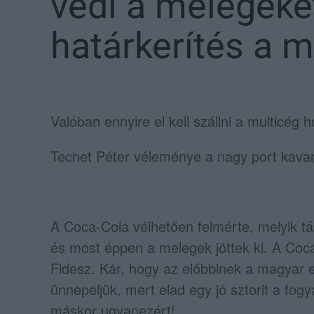
védi a melegeket
határkerítés a 
Valóban ennyire el kell szállni a multicég 
Techet Péter véleménye a nagy port kavar
A Coca-Cola vélhetően felmérte, melyik t
és most éppen a melegek jöttek ki. A Coca
Fidesz. Kár, hogy az előbbinek a magyar e
ünnepeljük, mert elad egy jó sztorit a fogy
máskor ugyanezért!