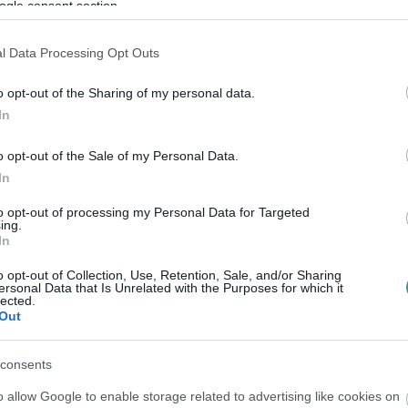
ogle consent section.
lett egy plakátot, nagyon szép dolog. Csak
l Data Processing Opt Outs
 ilyen kampány a kapitalizmusban.
o opt-out of the Sharing of my personal data.
tot képeznek (Németországban legalábbis
In
tanultabbak, átlagnál jómódúbbak, nagyon
o opt-out of the Sale of my Personal Data.
lis megszólítandó réteg bármilyen
In
 jobban megéri a melegeknek plakátot
to opt-out of processing my Personal Data for Targeted
díjból élők vagy a gyereküket egyedül
ing.
In
alizmusban annak az emberi joga fontosabb,
a.
o opt-out of Collection, Use, Retention, Sale, and/or Sharing
ersonal Data that Is Unrelated with the Purposes for which it
lected.
Out
sztói logika mentén értékesíti magát a
zal függ össze, hogy a Coca-Cola a
consents
 fogyasztók számát nézi. Mivel a melegek
o allow Google to enable storage related to advertising like cookies on
szólítania őket, de nincsenek olyan sokan,