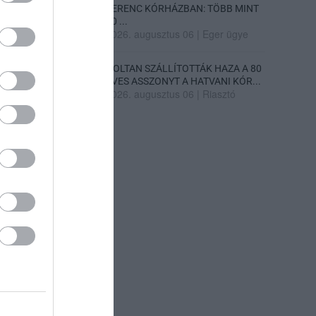
FERENC KÓRHÁZBAN: TÖBB MINT
70 ...
2026. augusztus 06
|
Eger ügye
HOLTAN SZÁLLÍTOTTÁK HAZA A 80
ÉVES ASSZONYT A HATVANI KÓR...
2026. augusztus 06
|
Riasztó