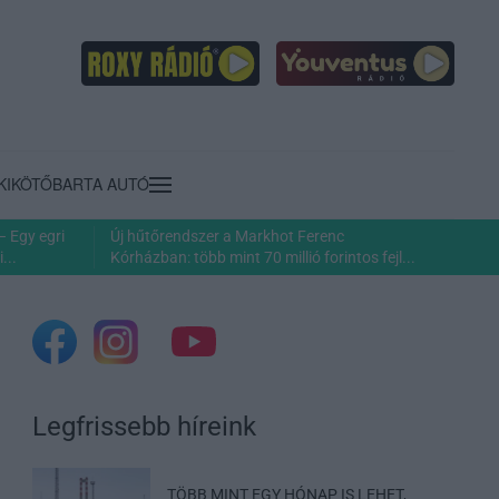
KIKÖTŐ
BARTA AUTÓ
– Egy egri
Új hűtőrendszer a Markhot Ferenc
...
Kórházban: több mint 70 millió forintos fejl...
Legfrissebb híreink
TÖBB MINT EGY HÓNAP IS LEHET,