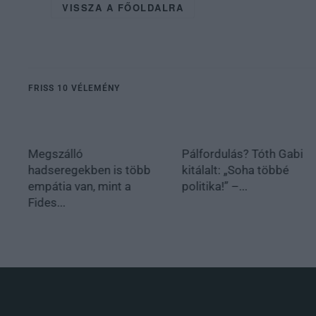
VISSZA A FŐOLDALRA
FRISS 10 VÉLEMÉNY
Megszálló
Pálfordulás? Tóth Gabi
hadseregekben is több
kitálalt: „Soha többé
empátia van, mint a
politika!” –...
Fides...
.