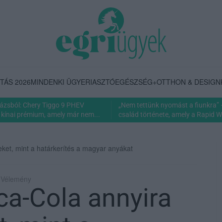
TÁS 2026
MINDENKI ÜGYE
RIASZTÓ
EGÉSZSÉG+
OTTHON & DESIGN
rázsból: Chery Tiggo 9 PHEV
„Nem tettünk nyomást a fiunkra” 
 kínai prémium, amely már nem...
család története, amely a Rapid Wi
ket, mint a határkerítés a magyar anyákat
| Vélemény
a-Cola annyira