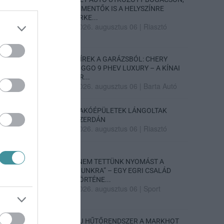
A MENTŐK IS A HELYSZÍNRE
ÉRKE...
2026. augusztus 06
|
Riasztó
HÍREK A GARÁZSBÓL: CHERY
TIGGO 9 PHEV LUXURY – A KÍNAI
PR...
2026. augusztus 06
|
Barta Autó
LAKÓÉPÜLETEK LÁNGOLTAK
SZERDÁN
2026. augusztus 06
|
Riasztó
„NEM TETTÜNK NYOMÁST A
FIUNKRA” – EGY EGRI CSALÁD
TÖRTÉNE...
2026. augusztus 06
|
Sport
ÚJ HŰTŐRENDSZER A MARKHOT