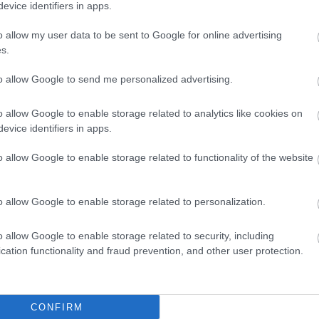
evice identifiers in apps.
azarolni a keményen összelopott pénzeket.
o allow my user data to be sent to Google for online advertising
kár a Fidesz is megszólíthatja a melegeket,
s.
ogatva őket Gyurcsány Ferenc visszatérte
to allow Google to send me personalized advertising.
o allow Google to enable storage related to analytics like cookies on
san, a saját érdekei értelmében cselekszik,
evice identifiers in apps.
zoktuk elhinni, hogy a határkerítés a magyar
o allow Google to enable storage related to functionality of the website
 plakátjain se kéne könnybe lábadnia a
o allow Google to enable storage related to personalization.
gre, a környezetre káros, rossz ízű ital
o allow Google to enable storage related to security, including
rt most akkor így lehet a buborékukban
cation functionality and fraud prevention, and other user protection.
nk mink is.
agyok a tiltások híve. Engem persze csak
CONFIRM