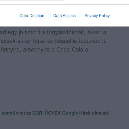
ár kinézetre is gusztustalan löttyből. De az
s átlátni, hogy a Coca-Colának nem az
je a fontos.
Data Deletion
Data Access
Privacy Policy
ad egy jó sztorit a fogyasztóknak, akkor a
Tessék akkor határkerítéssel is fotózkodni,
 Annyira, amennyire a Coca-Cola a
en bennünket az EGRI ÜGYEK Google Hírek oldalán!