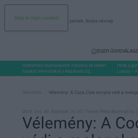
Skip to main content
2026. augusztus 07., péntek, Ibolya névnap
EGER ÜGYE
VÁLASZ
Halmentés Szarvaskőnél: őshonos és védett
Hírek a ga
halakat mentettek ki a kiszáradó Eg...
Luxury – A
Vélemény
Vélemény: A Coca-Cola annyira védi a melege
2019. nov. 30. Szombat, 01:00 | Techet Péter/Azonnali.hu 
Vélemény: A Coc