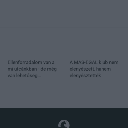
Ellenforradalom van a
A MÁS-EGÁL klub nem
mi utcánkban - de még
elenyészett, hanem
van lehetőség...
elenyésztették