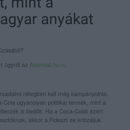
, mint a
magyar anyákat
húzásától?
t ügyről az
Azonnali.hu-n
.
ársadalmi rétegben kell még kampányolnia,
-Cola ugyanolyan politikai termék, mint a
llenzék is bedőlt. Ha a Coca-Colát azért
asztóknak, akkor a Fideszt se kritizáljuk