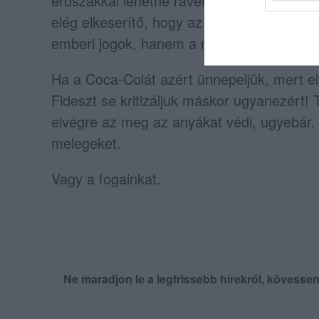
erőszakkal lehetne rávenni, hogy igyak a m
elég elkeserítő, hogy az ellenzék se képe
emberi jogok, hanem a melegek vásárlóere
Ha a Coca-Colát azért ünnepeljük, mert el
Fideszt se kritizáljuk máskor ugyanezért! 
elvégre az meg az anyákat védi, ugyebár.
melegeket.
Vagy a fogainkat.
Ne maradjon le a legfrissebb hírekről, kövess