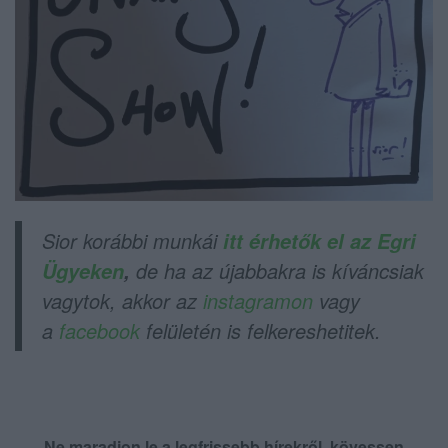
Sior korábbi munkái
itt érhetők el az Egri
de ha az újabbakra is kíváncsiak
Ügyeken
,
vagytok, akkor az
instagramon
vagy
a
facebook
felületén is felkereshetitek.
Ne maradjon le a legfrissebb hírekről, kövessen