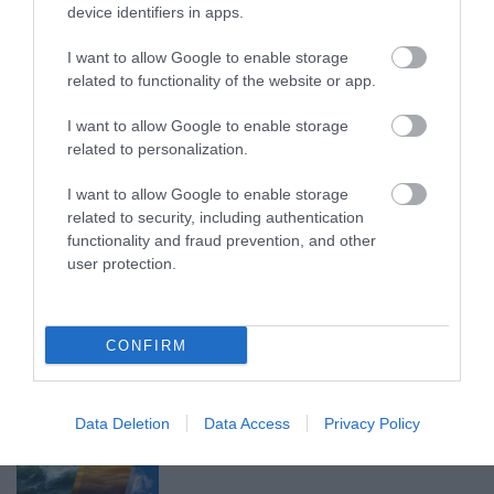
device identifiers in apps.
MINDHÁROM ÜTEMBEN DOLGOZNAK A 25-
I want to allow Google to enable storage
ÖS FŐÚTON EGERBEN
related to functionality of the website or app.
2026. augusztus 07
|
Eger ügye
I want to allow Google to enable storage
related to personalization.
I want to allow Google to enable storage
related to security, including authentication
HALMENTÉS SZARVASKŐNÉL: ŐSHONOS
functionality and fraud prevention, and other
ÉS VÉDETT HALAKAT MENTETT...
user protection.
2026. augusztus 07
|
Környék ügye
CONFIRM
ZÁPOROK, ZIVATAROK KIALAKULHATNAK
Data Deletion
Data Access
Privacy Policy
2026. augusztus 07
|
Mindenki ügye