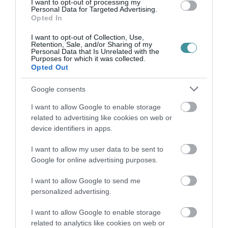
I want to opt-out of processing my
Personal Data for Targeted Advertising.
Opted In
TANULJ NÉMETÜL OTTHONRÓL: A
I want to opt-out of Collection, Use,
DIGITÁLIS TANULÁS ELŐNYEI
Retention, Sale, and/or Sharing of my
2026. augusztus 07
|
Promóció
Personal Data that Is Unrelated with the
Purposes for which it was collected.
Opted Out
Google consents
ÚJRAINDULNAK A KORÁBBAN
LEÁLLÍTOTT SZOLGÁLTATÁSOK AZ EGRI...
I want to allow Google to enable storage
2026. augusztus 07
|
Eger ügye
related to advertising like cookies on web or
device identifiers in apps.
I want to allow my user data to be sent to
Google for online advertising purposes.
TÍZ ÉVE NEM VOLT ILYEN ALACSONY AZ
I want to allow Google to send me
INFLÁCIÓ MAGYARORSZÁGON
2026. augusztus 07
|
Mindenki ügye
personalized advertising.
I want to allow Google to enable storage
related to analytics like cookies on web or