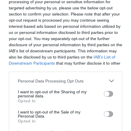
processing of your personal or sensitive information for
BAKA ANDRÁST JELÖLI KÖZTÁRSASÁGI
targeted advertising by us, please use the below opt-out
ELNÖKNEK A TISZA
section to confirm your selection. Please note that after your
2026. augusztus 08
|
Mindenki ügye
opt-out request is processed you may continue seeing
interest-based ads based on personal information utilized by
us or personal information disclosed to third parties prior to
your opt-out. You may separately opt-out of the further
ÚJ MAGYAR KÜLÜGYI STRATÉGIA KÉSZÜL,
disclosure of your personal information by third parties on the
TELJES SZAKÍTÁS JÖN A...
IAB’s list of downstream participants. This information may
2026. augusztus 08
|
Mindenki ügye
also be disclosed by us to third parties on the
IAB’s List of
Downstream Participants
that may further disclose it to other
third parties.
TATA ELBŰVÖLŐ LÁTVÁNYOSSÁGAI,
Please note that this website/app uses one or more Google
Personal Data Processing Opt Outs
AMIKÉRT ÉRDEMES MEGNÉZNI
services and may gather and store information including but
2026. augusztus 08
|
Promóció
not limited to your visit or usage behaviour. You may click to
I want to opt-out of the Sharing of my
personal data.
grant or deny consent to Google and its third-party tags to
Opted In
use your data for below specified purposes in below Google
consent section.
I want to opt-out of the Sale of my
TÖBB MINT EGY HÓNAP IS LEHET, MIRE
Personal Data.
TELJESEN ÚJRAINDUL A P...
Opted In
2026. augusztus 07
|
Mindenki ügye