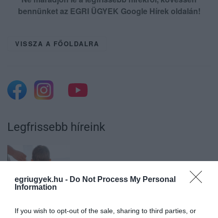
bennünket az EGRI ÜGYEK Google Hírek oldalán!
VISSZA A FŐOLDALRA
Legfrissebb híreink
35 PERCES TANÓRÁK ÉS KEVESEBB HÁZI
FELADAT JÖHET AZ ALSÓ ...
egriugyek.hu -
Do Not Process My Personal
2026. augusztus 08
|
Mindenki ügye
Information
If you wish to opt-out of the sale, sharing to third parties, or