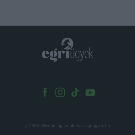
.
©
2026.
Minden jog fenntartva. egriugyek.hu