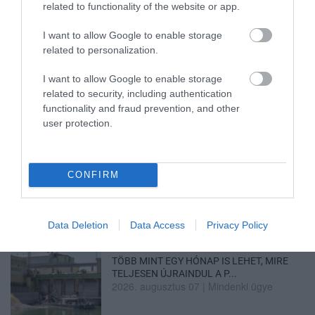
2026. augusztus 08
|
Mindenki ügye
related to functionality of the website or app.
I want to allow Google to enable storage
related to personalization.
I want to allow Google to enable storage
ÚJ MAGYAR KÜLÜGYI STRATÉGIA KÉSZÜL,
related to security, including authentication
TELJES SZAKÍTÁS JÖN A...
functionality and fraud prevention, and other
2026. augusztus 08
|
Mindenki ügye
user protection.
TATA ELBŰVÖLŐ LÁTVÁNYOSSÁGAI,
CONFIRM
AMIKÉRT ÉRDEMES MEGNÉZNI
2026. augusztus 08
|
Promóció
Data Deletion
Data Access
Privacy Policy
TÖBB MINT EGY HÓNAP IS LEHET, MIRE
TELJESEN ÚJRAINDUL A P...
2026. augusztus 07
|
Mindenki ügye