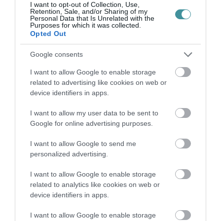
I want to opt-out of Collection, Use,
Retention, Sale, and/or Sharing of my
Personal Data that Is Unrelated with the
Purposes for which it was collected.
Opted Out
A GYAKORNOKI MUNKA: LEHETŐSÉGEK ÉS
Google consents
KIHÍVÁSOK A KARRIER KE...
2026. augusztus 09
|
Promóció
I want to allow Google to enable storage
related to advertising like cookies on web or
device identifiers in apps.
I want to allow my user data to be sent to
Google for online advertising purposes.
35 PERCES TANÓRÁK ÉS KEVESEBB HÁZI
FELADAT JÖHET AZ ALSÓ ...
2026. augusztus 08
|
Mindenki ügye
I want to allow Google to send me
personalized advertising.
I want to allow Google to enable storage
related to analytics like cookies on web or
device identifiers in apps.
BAKA ANDRÁST JELÖLI KÖZTÁRSASÁGI
ELNÖKNEK A TISZA
I want to allow Google to enable storage