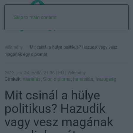
Skip to main content
Vélemény
Mit csinál a hülye politikus? Hazudik vagy vesz
magának egy diplomát
2022. jan. 24. Hétfő, 21:36 | EÜ | Vélemény
Címkék:
vásárlás
,
Sior
,
diploma
,
hamisítás
,
hazugság
Mit csinál a hülye
politikus? Hazudik
vagy vesz magának