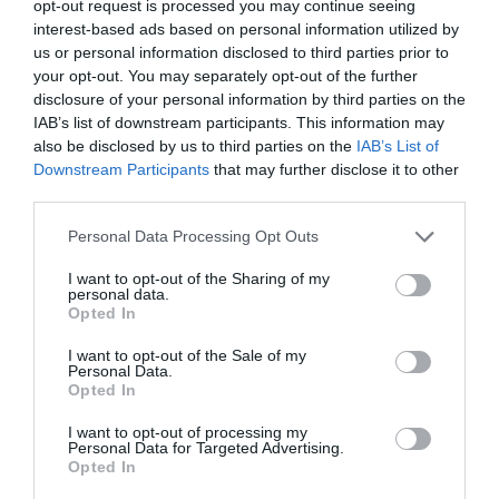
opt-out request is processed you may continue seeing
interest-based ads based on personal information utilized by
us or personal information disclosed to third parties prior to
AZ ENDODONCIÁBAN
your opt-out. You may separately opt-out of the further
NÉLKÜLÖZHETETLEN ESZKÖZÖK
disclosure of your personal information by third parties on the
2026. augusztus 09
|
Promóció
IAB’s list of downstream participants. This information may
also be disclosed by us to third parties on the
IAB’s List of
Downstream Participants
that may further disclose it to other
third parties.
Please note that this website/app uses one or more Google
Personal Data Processing Opt Outs
ITTASAN RANDALÍROZOTT EGER
services and may gather and store information including but
BELVÁROSÁBAN: ÜZLETEK KIRAKATA...
not limited to your visit or usage behaviour. You may click to
I want to opt-out of the Sharing of my
2026. augusztus 09
|
Riasztó
personal data.
grant or deny consent to Google and its third-party tags to
Opted In
use your data for below specified purposes in below Google
consent section.
I want to opt-out of the Sale of my
Personal Data.
Opted In
ORBÁN EGYKORI VÍZÜGYI ÁLLAMTITKÁRA
I want to opt-out of processing my
Personal Data for Targeted Advertising.
IS ELLENTMONDOTT A VOL...
Opted In
2026. augusztus 09
|
Mindenki ügye