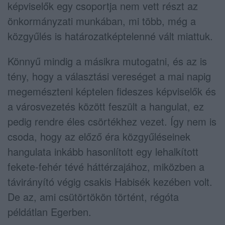
képviselők egy csoportja nem vett részt az
önkormányzati munkában, mi több, még a
közgyűlés is határozatképtelenné vált miattuk.
Könnyű mindig a másikra mutogatni, és az is
tény, hogy a választási vereséget a mai napig
megemészteni képtelen fideszes képviselők és
a városvezetés között feszült a hangulat, ez
pedig rendre éles csörtékhez vezet. Így nem is
csoda, hogy az előző éra közgyűléseinek
hangulata inkább hasonlított egy lehalkított
fekete-fehér tévé háttérzajához, miközben a
távirányító végig csakis Habisék kezében volt.
De az, ami csütörtökön történt, régóta
példátlan Egerben.