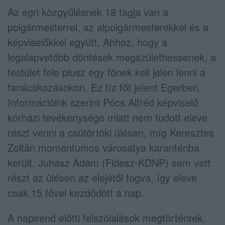
Az egri közgyűlésnek 18 tagja van a
polgármesterrel, az alpolgármesterekkel és a
képviselőkkel együtt. Ahhoz, hogy a
legalapvetőbb döntések megszülethessenek, a
testület fele plusz egy főnek kell jelen lenni a
tanácskozásokon. Ez tíz főt jelent Egerben.
Információink szerint Pócs Alfréd képviselő
kórházi tevékenysége miatt nem tudott eleve
részt venni a csütörtöki ülésen, míg Keresztes
Zoltán momentumos városatya karanténba
került. Juhász Ádám (Fidesz-KDNP) sem vett
részt az ülésen az elejétől fogva, így eleve
csak 15 fővel kezdődött a nap.
A napirend előtti felszólalások megtörténtek,