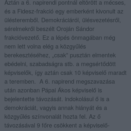
Aztán a 6. napirendi pontnál eltörött a mécses,
és a Fidesz-frakció egy emberként kivonult az
ülésteremből. Demokráciáról, ülésvezetésről,
sérelmekről beszélt Oroján Sándor
frakcióvezető. Ez a lépés önmagában még
nem lett volna elég a közgyűlés
berekesztéséhez, „csak” pusztán elmentek
ebédelni, szabadságra stb. a megsértődött
képviselők, így aztán csak 10 képviselő maradt
a teremben. A 6. napirend megszavazása
után azonban Pápai Ákos képviselő is
bejelentette távozását. indokolásul ő is a
demokráciát, vagyis annak hiányát és a
közgyűlés színvonalát hozta fel. Az ő
távozásával 9 főre csökkent a képviselő-