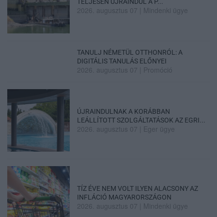
TELJESEN ÚJRAINDUL A P...
2026. augusztus 07
|
Mindenki ügye
TANULJ NÉMETÜL OTTHONRÓL: A
DIGITÁLIS TANULÁS ELŐNYEI
2026. augusztus 07
|
Promóció
ÚJRAINDULNAK A KORÁBBAN
LEÁLLÍTOTT SZOLGÁLTATÁSOK AZ EGRI...
2026. augusztus 07
|
Eger ügye
TÍZ ÉVE NEM VOLT ILYEN ALACSONY AZ
INFLÁCIÓ MAGYARORSZÁGON
2026. augusztus 07
|
Mindenki ügye