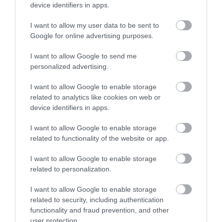
Eléggé vékonyka ez a felelősség. Sokkal
device identifiers in apps.
elkeserítőbb az, hogy milyen az egri közgyűlés
I want to allow my user data to be sent to
hangulata, és milyen komolyan veszik a
Google for online advertising purposes.
választott képviselők a munkájukat.
I want to allow Google to send me
personalized advertising.
HATÁROZATKÉPTELENNÉ VÁLT ÉS FÉLBESZAKADT AZ EGRI
KÖZGYŰLÉS
I want to allow Google to enable storage
related to analytics like cookies on web or
Csak néhány napirendi pontig jutottak,
device identifiers in apps.
azután a távozó képviselők miatt
I want to allow Google to enable storage
határozatképtelenné vált az ülés.
related to functionality of the website or app.
I want to allow Google to enable storage
related to personalization.
I want to allow Google to enable storage
related to security, including authentication
Ne maradjon le a legfrissebb hírekről, kövessen
functionality and fraud prevention, and other
bennünket az EGRI ÜGYEK Google Hírek oldalán!
user protection.