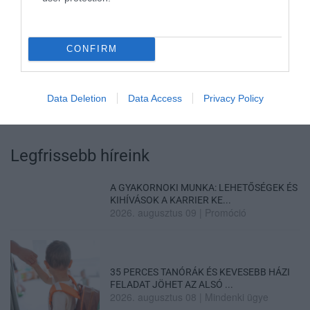
VISSZA A FŐOLDALRA
CONFIRM
Data Deletion
Data Access
Privacy Policy
Legfrissebb híreink
A GYAKORNOKI MUNKA: LEHETŐSÉGEK ÉS
KIHÍVÁSOK A KARRIER KE...
2026. augusztus 09
|
Promóció
35 PERCES TANÓRÁK ÉS KEVESEBB HÁZI
FELADAT JÖHET AZ ALSÓ ...
2026. augusztus 08
|
Mindenki ügye