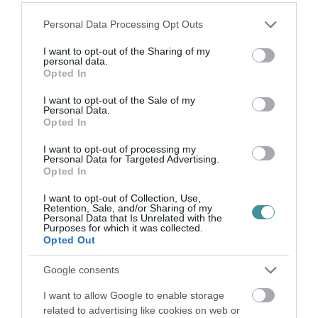
egy súlyos hibát mindenképpen vétettek.
Please note that this website/app uses one or more Google
Personal Data Processing Opt Outs
Magyarország helyi önkormányzatairól szóló
services and may gather and store information including but
not limited to your visit or usage behaviour. You may click to
I want to opt-out of the Sharing of my
2011. évi CLXXXIX. törvény 32. § (2)
personal data.
grant or deny consent to Google and its third-party tags to
Opted In
bekezdése értelmében a képviselő köteles a
use your data for below specified purposes in below Google
consent section.
testületi üléseken megjelenni, a képviselő-
I want to opt-out of the Sale of my
Personal Data.
testület munkájában és döntéshozatali
Opted In
eljárásában részt venni. Tök mindegy, hogy
I want to opt-out of processing my
Personal Data for Targeted Advertising.
milyen vélt vagy valós hazugságcunamit kap a
Opted In
képviselő a nyakába. Ezért akár a törvény
I want to opt-out of Collection, Use,
értelmében a kötelezettségeit megszegő
Retention, Sale, and/or Sharing of my
Personal Data that Is Unrelated with the
önkormányzati képviselő megállapított
Purposes for which it was collected.
Opted Out
tiszteletdíját, természetbeni juttatását a
képviselő-testület legfeljebb tizenkét havi
Google consents
időtartamra csökkentheti, megvonhatja.
I want to allow Google to enable storage
related to advertising like cookies on web or