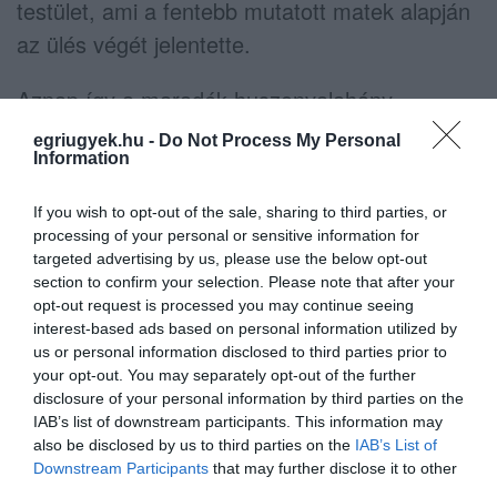
testület, ami a fentebb mutatott matek alapján
az ülés végét jelentette.
Aznap így a maradék huszonvalahány
napirendi pontot nem tudták megtartani, a
egriugyek.hu -
Do Not Process My Personal
Information
lakossági felszólalás is dugába dőlt. Nem
sikerült határozni így egyebek közt a
If you wish to opt-out of the sale, sharing to third parties, or
parkolóházról, nem sikerült az állatvédők
processing of your personal or sensitive information for
targeted advertising by us, please use the below opt-out
alapítványának ügyét rendezni, nem sikerült a
section to confirm your selection. Please note that after your
műanyaghasználattal kapcsolatos
opt-out request is processed you may continue seeing
előterjesztést sem megszavazni.
interest-based ads based on personal information utilized by
us or personal information disclosed to third parties prior to
your opt-out. You may separately opt-out of the further
Azt mindenki vérmérsékletétől függően
disclosure of your personal information by third parties on the
eldöntheti, hogy jól tették-e a kivonuló
IAB’s list of downstream participants. This information may
also be disclosed by us to third parties on the
IAB’s List of
képviselők, hogy leléptek, igazuk volt, a
Downstream Participants
that may further disclose it to other
sérelmeik valósak voltak-e vagy sem, azonban
third parties.