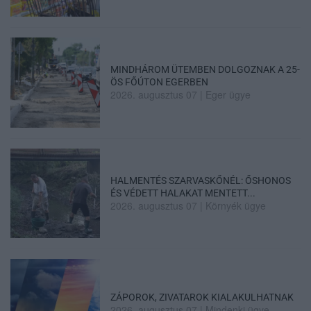
MINDHÁROM ÜTEMBEN DOLGOZNAK A 25-
ÖS FŐÚTON EGERBEN
2026. augusztus 07
|
Eger ügye
HALMENTÉS SZARVASKŐNÉL: ŐSHONOS
ÉS VÉDETT HALAKAT MENTETT...
2026. augusztus 07
|
Környék ügye
ZÁPOROK, ZIVATAROK KIALAKULHATNAK
2026. augusztus 07
|
Mindenki ügye