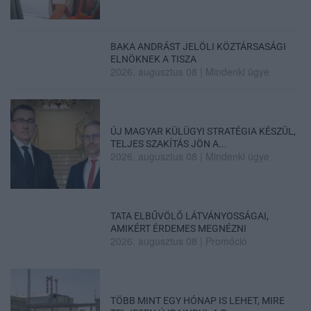
BAKA ANDRÁST JELÖLI KÖZTÁRSASÁGI
ELNÖKNEK A TISZA
2026. augusztus 08
|
Mindenki ügye
ÚJ MAGYAR KÜLÜGYI STRATÉGIA KÉSZÜL,
TELJES SZAKÍTÁS JÖN A...
2026. augusztus 08
|
Mindenki ügye
TATA ELBŰVÖLŐ LÁTVÁNYOSSÁGAI,
AMIKÉRT ÉRDEMES MEGNÉZNI
2026. augusztus 08
|
Promóció
TÖBB MINT EGY HÓNAP IS LEHET, MIRE