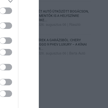
KÉT AUTÓ ÜTKÖZÖTT BOGÁCSON,
A MENTŐK IS A HELYSZÍNRE
ÉRKE...
2026. augusztus 06
|
Riasztó
HÍREK A GARÁZSBÓL: CHERY
TIGGO 9 PHEV LUXURY – A KÍNAI
PR...
2026. augusztus 06
|
Barta Autó