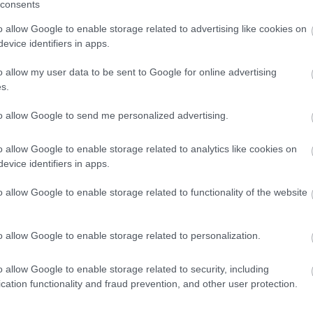
consents
evelik az emberekbe. Nézzük csak meg az
o allow Google to enable storage related to advertising like cookies on
en, amely során fideszes politikusok és a
evice identifiers in apps.
híroldalak munkatársai ezt sulykolják az
o allow my user data to be sent to Google for online advertising
enlegi városvezetés munkáját, az minimum
s.
v, aki bedőlt a migránssimogató, sorosista,
to allow Google to send me personalized advertising.
nzéknek. A minden megszólalásukba visszatérő
ék csak riogat, rombol, lyukra fut, idióta stb.
o allow Google to enable storage related to analytics like cookies on
evice identifiers in apps.
, akivel nem értenek egyet, azzal szemben
ó hangnemet, mi több, az ocsmány
o allow Google to enable storage related to functionality of the website
n közegben, ahol szisztematikusan
ortját, és mit is várhatunk olyan közegben,
o allow Google to enable storage related to personalization.
ektelenné válik az őket elvileg képviselők
o allow Google to enable storage related to security, including
el gyakorlatilag bármit!
cation functionality and fraud prevention, and other user protection.