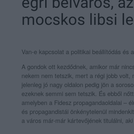
egri belváros, a
mocskos libsi l
Van-e kapcsolat a politikai beállítódás és a
A gondok ott kezdődnek, amikor már nincs
nekem nem tetszik, mert a régi jobb volt, 
jelenleg jó nagy oldalon pedig jön a soroso
ezeknek semmi sem tetszik. És ebből nőtt
amelyben a Fidesz propagandaoldalai – élü
és propagandistái önkénytelenül mindenkit
a város már-már kártevőjének titulálni, ak