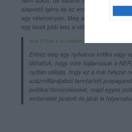
Nem sokat, de valamit mégis! A saját jóér
alapvető igény és az emberség olykor fel
egy véleményen. Még akkor is, ha az a vél
egy kicsit jobb lesz a világ Egerben is.
NEM TETSZIK A VÉLEMÉNYE AZ EGRI FIDESZNEK? CS
Ehhez elég egy nyilvános kritika vagy 
láthattuk, hogy mire hajlamosak a NER 
nyíltan vállalja, hogy ez a mai helyzet 
százmilliárdjaiból fenntartott propagan
politikai tömörüléseket, majd egyes polit
embereket járatott és járat le folyamat