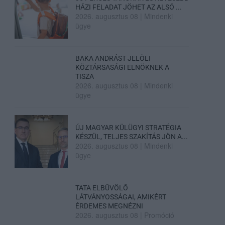
HÁZI FELADAT JÖHET AZ ALSÓ ...
2026. augusztus 08
|
Mindenki
ügye
BAKA ANDRÁST JELÖLI
KÖZTÁRSASÁGI ELNÖKNEK A
TISZA
2026. augusztus 08
|
Mindenki
ügye
ÚJ MAGYAR KÜLÜGYI STRATÉGIA
KÉSZÜL, TELJES SZAKÍTÁS JÖN A...
2026. augusztus 08
|
Mindenki
ügye
TATA ELBŰVÖLŐ
LÁTVÁNYOSSÁGAI, AMIKÉRT
ÉRDEMES MEGNÉZNI
2026. augusztus 08
|
Promóció