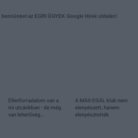
en bennünket az EGRI ÜGYEK Google Hírek oldalán!
Ellenforradalom van a
A MÁS-EGÁL klub nem
mi utcánkban - de még
elenyészett, hanem
van lehetőség...
elenyésztették