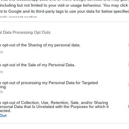
including but not limited to your visit or usage behaviour. You may click 
dalon, hogy lám, neki annyira nem tetszik az
 to Google and its third-party tags to use your data for below specifi
úl sok a kő, vagy mert bazi meleg a
ogle consent section.
egy egri állampolgár lesz, akitől esetleg
l Data Processing Opt Outs
ényét bővebben, vagy ő milyet tartott volna
gosan lehetne rá legyinteni, hogy na, ő is
o opt-out of the Sharing of my personal data.
 sértegetés, az alázás és még fokozhatnánk
In
o opt-out of the Sale of my Personal Data.
In
st ismerők sem tudják tisztelni egymás
to opt-out of processing my Personal Data for Targeted
épes a város köztereinek új arculatát
ing.
In
ni, hogy sorry, itt jó sok minden fel lett
es állampolgár baja, nos, ez az egész
o opt-out of Collection, Use, Retention, Sale, and/or Sharing
ersonal Data that Is Unrelated with the Purposes for which it
is fog egy jó darabig változni.
lected.
Out