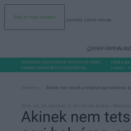
Skip to main content
2026. augusztus 08., szombat, László névnap
EGER ÜGYE
VÁLASZ
Halmentés Szarvaskőnél: őshonos és védett
Hírek a ga
halakat mentettek ki a kiszáradó Eg...
Luxury – A
Vélemény
Akinek nem tetszik a felújított egri belváros,
2019. nov. 30. Szombat, 01:00 | Kondor András | Vélemény
Akinek nem tetszi