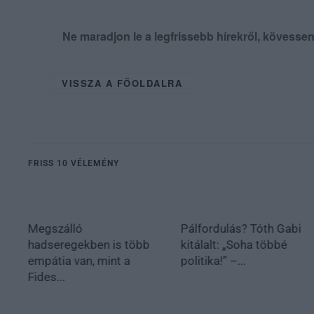
Ne maradjon le a legfrissebb hírekről, kövess
VISSZA A FŐOLDALRA
FRISS 10 VÉLEMÉNY
Megszálló
Pálfordulás? Tóth Gabi
hadseregekben is több
kitálalt: „Soha többé
empátia van, mint a
politika!” –...
Fides...