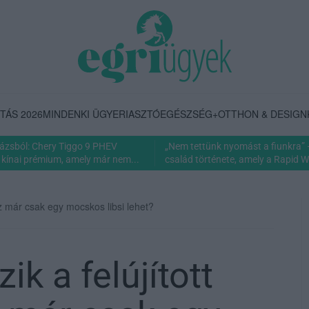
TÁS 2026
MINDENKI ÜGYE
RIASZTÓ
EGÉSZSÉG+
OTTHON & DESIGN
rázsból: Chery Tiggo 9 PHEV
„Nem tettünk nyomást a fiunkra” 
 kínai prémium, amely már nem...
család története, amely a Rapid Wi
 az már csak egy mocskos libsi lehet?
k a felújított