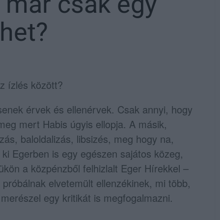
z már csak egy
ehet?
z ízlés között?
enek érvek és ellenérvek. Csak annyi, hogy
meg mert Habis úgyis ellopja. A másik,
zás, baloldalizás, libsizés, meg hogy na,
 ki Egerben is egy egészen sajátos közeg,
kön a közpénzből felhizlalt Eger Hírekkel –
 próbálnak elvetemült ellenzékinek, mi több,
i merészel egy kritikát is megfogalmazni.