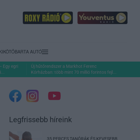
KIKÖTŐ
BARTA AUTÓ
– Egy egri
Új hűtőrendszer a Markhot Ferenc
...
Kórházban: több mint 70 millió forintos fejl...
Legfrissebb híreink
35 PERCES TANÓRÁK ÉS KEVESEBB