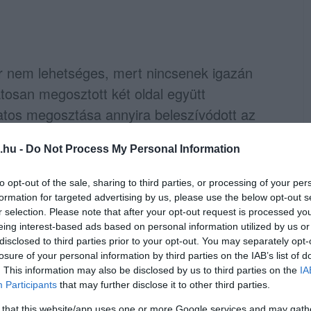
 nem lehetséges, mert nincsenek igazán
tosan megosztott két oldal együtt
atos megosztása annyira beleszívódott az
e lehet vagy fehér, csak A vagy B, köztes
.hu -
Do Not Process My Personal Information
írálni meri a jelenlegi városvezetés bármilyen
uló, idegen hatalmak által vezérelt idióta
to opt-out of the sale, sharing to third parties, or processing of your per
lehet költözni. Nincs olyan helyzet, amely
formation for targeted advertising by us, please use the below opt-out s
r selection. Please note that after your opt-out request is processed y
 tenni közös, mindenkit egyformán érdeklő
eing interest-based ads based on personal information utilized by us or
 Nem is tehetnek, mert a mai központi hatalom
disclosed to third parties prior to your opt-out. You may separately opt-
omisszumra, amely a nem kormánypártiakból
losure of your personal information by third parties on the IAB’s list of
. This information may also be disclosed by us to third parties on the
IA
sítást, és ez a kettő totálisan kizár minden
Participants
that may further disclose it to other third parties.
eletén alapul.
 that this website/app uses one or more Google services and may gath