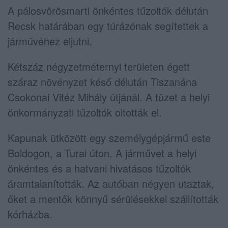
A pálosvörösmarti önkéntes tűzoltók délután
Recsk határában egy túrázónak segítettek a
járművéhez eljutni.
Kétszáz négyzetméternyi területen égett
száraz növényzet késő délután Tiszanána
Csokonai Vitéz Mihály útjánál. A tüzet a helyi
önkormányzati tűzoltók oltották el.
Kapunak ütközött egy személygépjármű este
Boldogon, a Turai úton. A járművet a helyi
önkéntes és a hatvani hivatásos tűzoltók
áramtalanították. Az autóban négyen utaztak,
őket a mentők könnyű sérülésekkel szállították
kórházba.