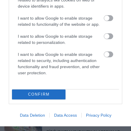
device identifiers in apps.
TÖBB MINT EGY HÓNAP IS LEHET, MIRE
I want to allow Google to enable storage
TELJESEN ÚJRAINDUL A P...
2026. augusztus 07
|
Mindenki ügye
related to functionality of the website or app.
I want to allow Google to enable storage
related to personalization.
TANULJ NÉMETÜL OTTHONRÓL: A
I want to allow Google to enable storage
DIGITÁLIS TANULÁS ELŐNYEI
2026. augusztus 07
|
Promóció
related to security, including authentication
functionality and fraud prevention, and other
user protection.
ÚJRAINDULNAK A KORÁBBAN
LEÁLLÍTOTT SZOLGÁLTATÁSOK AZ EGRI...
CONFIRM
2026. augusztus 07
|
Eger ügye
Data Deletion
Data Access
Privacy Policy