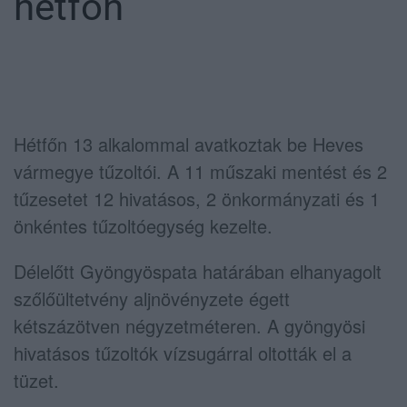
hétfőn
Hétfőn 13 alkalommal avatkoztak be Heves
vármegye tűzoltói. A 11 műszaki mentést és 2
tűzesetet 12 hivatásos, 2 önkormányzati és 1
önkéntes tűzoltóegység kezelte.
Délelőtt Gyöngyöspata határában elhanyagolt
szőlőültetvény aljnövényzete égett
kétszázötven négyzetméteren. A gyöngyösi
hivatásos tűzoltók vízsugárral oltották el a
tüzet.