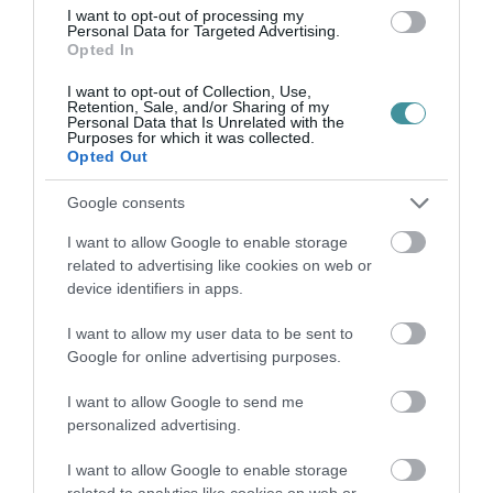
35 PERCES TANÓRÁK ÉS KEVESEBB HÁZI
I want to opt-out of processing my
FELADAT JÖHET AZ ALSÓ ...
Personal Data for Targeted Advertising.
2026. augusztus 08
|
Mindenki ügye
Opted In
I want to opt-out of Collection, Use,
Retention, Sale, and/or Sharing of my
Personal Data that Is Unrelated with the
Purposes for which it was collected.
BAKA ANDRÁST JELÖLI KÖZTÁRSASÁGI
Opted Out
ELNÖKNEK A TISZA
2026. augusztus 08
|
Mindenki ügye
Google consents
I want to allow Google to enable storage
related to advertising like cookies on web or
ÚJ MAGYAR KÜLÜGYI STRATÉGIA KÉSZÜL,
device identifiers in apps.
TELJES SZAKÍTÁS JÖN A...
2026. augusztus 08
|
Mindenki ügye
I want to allow my user data to be sent to
Google for online advertising purposes.
I want to allow Google to send me
TATA ELBŰVÖLŐ LÁTVÁNYOSSÁGAI,
personalized advertising.
AMIKÉRT ÉRDEMES MEGNÉZNI
2026. augusztus 08
|
Promóció
I want to allow Google to enable storage
related to analytics like cookies on web or