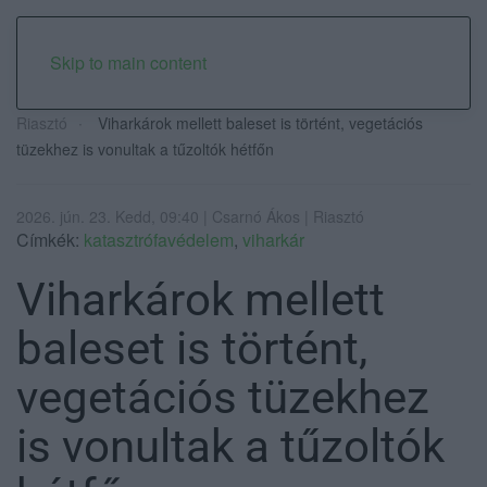
Skip to main content
Riasztó
Viharkárok mellett baleset is történt, vegetációs
tüzekhez is vonultak a tűzoltók hétfőn
2026. jún. 23. Kedd, 09:40 | Csarnó Ákos | Riasztó
Címkék:
katasztrófavédelem
,
viharkár
Viharkárok mellett
baleset is történt,
vegetációs tüzekhez
is vonultak a tűzoltók