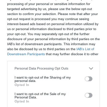
indexkép: shutterstock
processing of your personal or sensitive information for
targeted advertising by us, please use the below opt-out
section to confirm your selection. Please note that after your
opt-out request is processed you may continue seeing
interest-based ads based on personal information utilized by
us or personal information disclosed to third parties prior to
Ne maradjon le a legfrissebb hírekről, kövessen
your opt-out. You may separately opt-out of the further
bennünket az EGRI ÜGYEK Google Hírek oldalán!
disclosure of your personal information by third parties on the
IAB’s list of downstream participants. This information may
also be disclosed by us to third parties on the
IAB’s List of
VISSZA A FŐOLDALRA
Downstream Participants
that may further disclose it to other
third parties.
Please note that this website/app uses one or more Google
Personal Data Processing Opt Outs
services and may gather and store information including but
not limited to your visit or usage behaviour. You may click to
I want to opt-out of the Sharing of my
personal data.
grant or deny consent to Google and its third-party tags to
Opted In
use your data for below specified purposes in below Google
Legfrissebb híreink
consent section.
I want to opt-out of the Sale of my
Personal Data.
Opted In