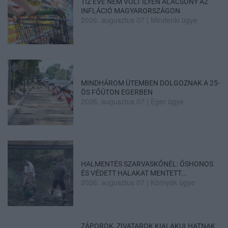
TÍZ ÉVE NEM VOLT ILYEN ALACSONY AZ
INFLÁCIÓ MAGYARORSZÁGON
2026. augusztus 07
|
Mindenki ügye
MINDHÁROM ÜTEMBEN DOLGOZNAK A 25-
ÖS FŐÚTON EGERBEN
2026. augusztus 07
|
Eger ügye
HALMENTÉS SZARVASKŐNÉL: ŐSHONOS
ÉS VÉDETT HALAKAT MENTETT...
2026. augusztus 07
|
Környék ügye
ZÁPOROK, ZIVATAROK KIALAKULHATNAK