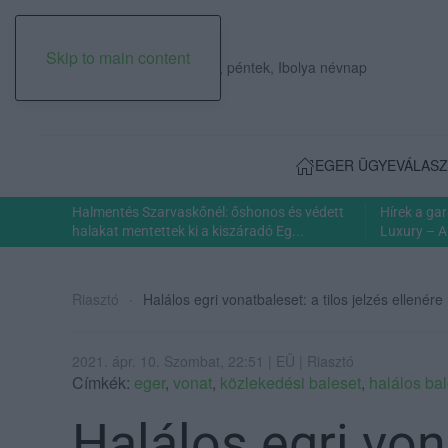
Skip to main content
2026. augusztus 07., péntek, Ibolya névnap
EGER ÜGYE
VÁLASZ
Halmentés Szarvaskőnél: őshonos és védett
Hírek a ga
halakat mentettek ki a kiszáradó Eg...
Luxury – A
Riasztó
Halálos egri vonatbaleset: a tilos jelzés ellenér
2021. ápr. 10. Szombat, 22:51 | EÜ | Riasztó
Címkék:
eger
,
vonat
,
közlekedési baleset
,
halálos ba
Halálos egri von