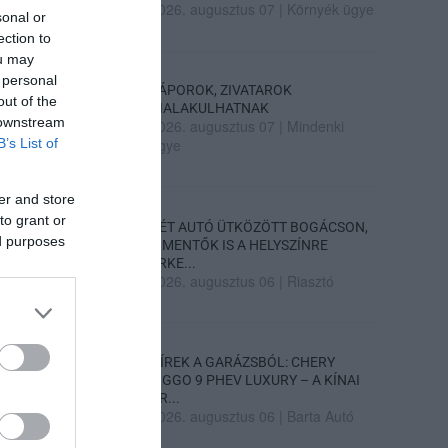
2026. augusztus 07
|
Környék ügye
sonal or
ection to
ou may
 personal
ZÁPOROK, ZIVATAROK
out of the
KIALAKULHATNAK
 downstream
2026. augusztus 07
|
Mindenki
B’s List of
ügye
er and store
to grant or
KÉT AUTÓ ÜTKÖZÖTT BOGÁCSON,
ed purposes
A MENTŐK IS A HELYSZÍNRE
ÉRKE...
2026. augusztus 06
|
Riasztó
HÍREK A GARÁZSBÓL: CHERY
TIGGO 9 PHEV LUXURY – A KÍNAI
PR...
2026. augusztus 06
|
Barta Autó