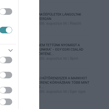
LAKÓÉPÜLETEK LÁNGOLTAK
SZERDÁN
2026. augusztus 06
|
Riasztó
„NEM TETTÜNK NYOMÁST A
FIUNKRA” – EGY EGRI CSALÁD
TÖRTÉNE...
2026. augusztus 06
|
Sport
ÚJ HŰTŐRENDSZER A MARKHOT
FERENC KÓRHÁZBAN: TÖBB MINT
70 ...
2026. augusztus 06
|
Eger ügye