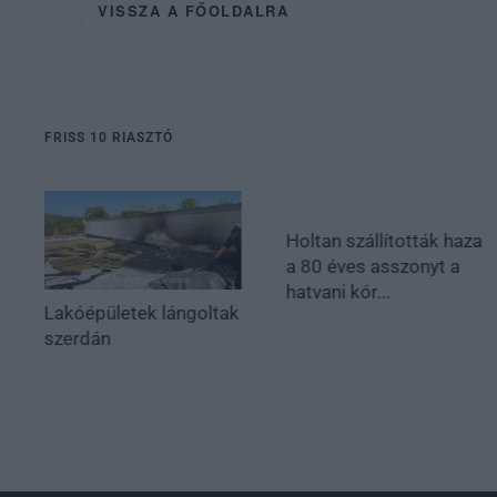
VISSZA A FŐOLDALRA
FRISS 10 RIASZTÓ
Holtan szállították haza
a 80 éves asszonyt a
hatvani kór...
Lakóépületek lángoltak
szerdán