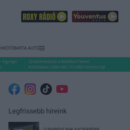
KIKÖTŐ
BARTA AUTÓ
– Egy egri
Új hűtőrendszer a Markhot Ferenc
...
Kórházban: több mint 70 millió forintos fejl...
Legfrissebb híreink
ÚJRAINDULNAK A KORÁBBAN