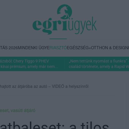
TÁS 2026
MINDENKI ÜGYE
RIASZTÓ
EGÉSZSÉG+
OTTHON & DESIGN
rázsból: Chery Tiggo 9 PHEV
„Nem tettünk nyomást a fiunkra” 
 kínai prémium, amely már nem...
család története, amely a Rapid Wi
e hajtott az átjáróba az autó – VIDEÓ a helyszínről
leset
,
vasúti átjáró
atbaleset: a tilos