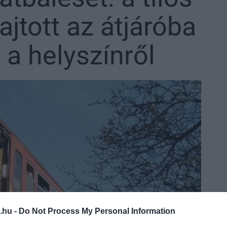
ajtott az átjáróba
 a helyszínről
.hu -
Do Not Process My Personal Information