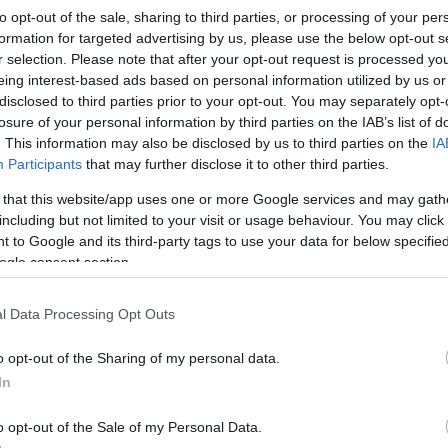
to opt-out of the sale, sharing to third parties, or processing of your per
formation for targeted advertising by us, please use the below opt-out s
r selection. Please note that after your opt-out request is processed y
eing interest-based ads based on personal information utilized by us or
disclosed to third parties prior to your opt-out. You may separately opt-
losure of your personal information by third parties on the IAB’s list of
. This information may also be disclosed by us to third parties on the
IA
Participants
that may further disclose it to other third parties.
 that this website/app uses one or more Google services and may gath
including but not limited to your visit or usage behaviour. You may click 
 to Google and its third-party tags to use your data for below specifi
s ezért nem vette észre, mit jelez a
ogle consent section.
l Data Processing Opt Outs
 halálos baleset történt Egerben, a Braun-
o opt-out of the Sharing of my personal data.
t elsodort egy autót, amelynek idős sofőrje
In
o opt-out of the Sale of my Personal Data.