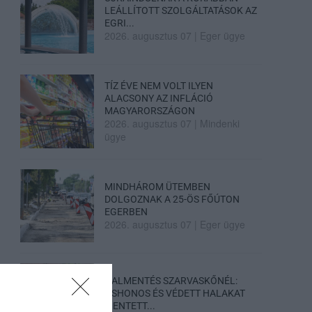
LEÁLLÍTOTT SZOLGÁLTATÁSOK AZ
EGRI...
2026. augusztus 07
|
Eger ügye
TÍZ ÉVE NEM VOLT ILYEN
ALACSONY AZ INFLÁCIÓ
MAGYARORSZÁGON
2026. augusztus 07
|
Mindenki
ügye
MINDHÁROM ÜTEMBEN
DOLGOZNAK A 25-ÖS FŐÚTON
EGERBEN
2026. augusztus 07
|
Eger ügye
HALMENTÉS SZARVASKŐNÉL:
ŐSHONOS ÉS VÉDETT HALAKAT
MENTETT...