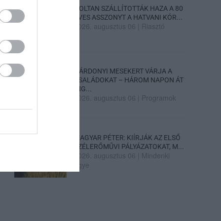
HOLTAN SZÁLLÍTOTTÁK HAZA A 80
ÉVES ASSZONYT A HATVANI KÓR...
2026. augusztus 06
|
Riasztó
GÁRDONYI MESEKERT VÁRJA A
CSALÁDOKAT – HÁROM NAPON ÁT
ING...
2026. augusztus 06
|
Programok
MAGYAR PÉTER: KIÍRJÁK AZ ELSŐ
SZÉLERŐMŰVI PÁLYÁZATOKAT, M...
2026. augusztus 06
|
Mindenki
ügye