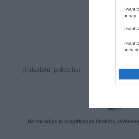
I want t
or app.
I want t
I want t
authenti
(Indexfotó: police.hu)
Ne maradjon le a legfrissebb hírekről, kövess