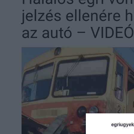
jelzés ellenére h
az autó – VIDEÓ
egriugyek