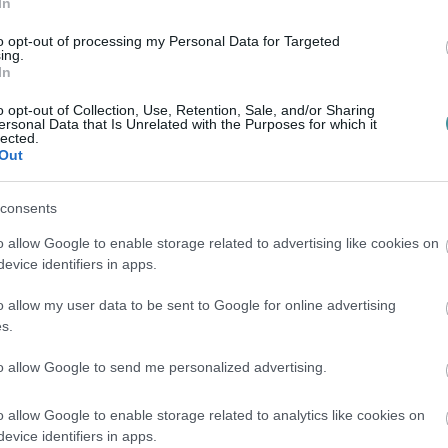
riportja szerint egy 81 éves férfi halt meg a
In
ről mehetett haza, és a tilos jelzés ellenére
to opt-out of processing my Personal Data for Targeted
ing.
akította az erős fény, ezért nem vette észre,
In
en lakók jól ismerték a férfit, nem értik,
o opt-out of Collection, Use, Retention, Sale, and/or Sharing
nyugdíjas mindig kifejezetten óvatosan
ersonal Data that Is Unrelated with the Purposes for which it
lected.
Out
consents
o allow Google to enable storage related to advertising like cookies on
evice identifiers in apps.
o allow my user data to be sent to Google for online advertising
s.
to allow Google to send me personalized advertising.
o allow Google to enable storage related to analytics like cookies on
evice identifiers in apps.