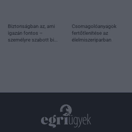
Biztonságban az, ami
Csomagolóanyagok
igazán fontos –
fertőtlenítése az
személyre szabott bi...
élelmiszeriparban