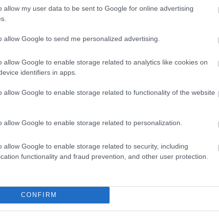
o allow my user data to be sent to Google for online advertising
ziget funkcióira. A gránit munkalap nem csak
s.
enteriőrbe könnyen illeszthető. Sok ember már
to allow Google to send me personalized advertising.
nnyire meghatározza a konyha összképét és
o allow Google to enable storage related to analytics like cookies on
evice identifiers in apps.
o allow Google to enable storage related to functionality of the website
gnak, és azoknak szólnak, akik inspirációt
o allow Google to enable storage related to personalization.
t például mészkő és gránit burkolólapokat
ások kialakításában. Gondoltad volna, hogy
o allow Google to enable storage related to security, including
k lehetnek egy modern amerikai konyha
cation functionality and fraud prevention, and other user protection.
erikai konyha dizájnja segítségével
CONFIRM
stone termékekkel biztosan megtalálhatod