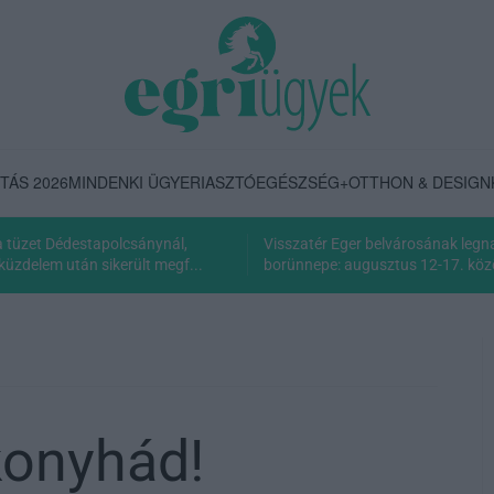
TÁS 2026
MINDENKI ÜGYE
RIASZTÓ
EGÉSZSÉG+
OTTHON & DESIGN
 a tüzet Dédestapolcsánynál,
Visszatér Eger belvárosának leg
küzdelem után sikerült megf...
borünnepe: augusztus 12-17. közö
konyhád!