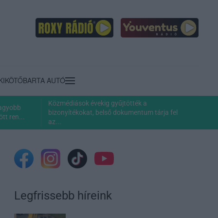
KIKÖTŐ
BARTA AUTÓ
Közmédiások évekig gyűjtötték a
nagyobb
bizonyítékokat, belső dokumentum tárja fel
tt ren...
az...
Legfrissebb híreink