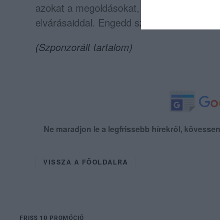
azokat a megoldásokat, amelyek stílusa é
elvárásaiddal. Engedd szabadjára kreativit
(Szponzorált tartalom)
Ne maradjon le a legfrissebb hírekről, kövess
VISSZA A FŐOLDALRA
FRISS 10 PROMÓCIÓ