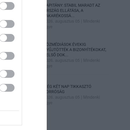
KAPITÁNY: STABIL MARADT AZ
ORSZÁG ELLÁTÁSA, A
TAKARÉKOSSÁ...
2026. augusztus 05
|
Mindenki
ügye
KÖZMÉDIÁSOK ÉVEKIG
GYŰJTÖTTÉK A BIZONYÍTÉKOKAT,
BELSŐ DOK...
2026. augusztus 05
|
Mindenki
ügye
MÉG KÉT NAP TIKKASZTÓ
FORRÓSÁG
2026. augusztus 05
|
Mindenki
ügye