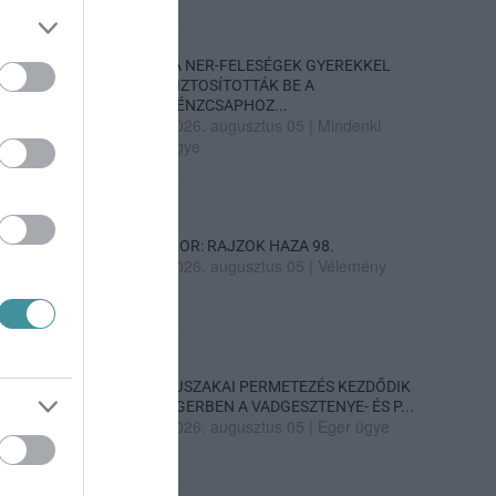
„A NER-FELESÉGEK GYEREKKEL
BIZTOSÍTOTTÁK BE A
PÉNZCSAPHOZ...
2026. augusztus 05
|
Mindenki
ügye
SIOR: RAJZOK HAZA 98.
2026. augusztus 05
|
Vélemény
ÉJSZAKAI PERMETEZÉS KEZDŐDIK
EGERBEN A VADGESZTENYE- ÉS P...
2026. augusztus 05
|
Eger ügye