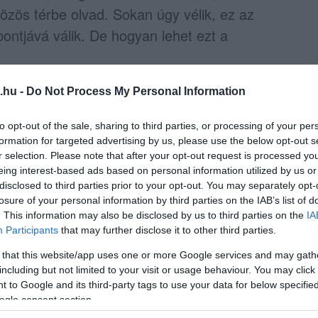
özös térbe olvad. Sokan úgy vélik, ez az
pontjává válik. De hogyan lehet ezt a
lan eleme a konyhasziget, ami
.hu -
Do Not Process My Personal Information
. Nem csupán munkaasztalként funkcionál,
to opt-out of the sale, sharing to third parties, or processing of your per
kül alkalmazható előkészítő vagy reggeliző
formation for targeted advertising by us, please use the below opt-out s
lhasználásával pedig sosem kell elvonulnunk
r selection. Please note that after your opt-out request is processed y
eing interest-based ads based on personal information utilized by us or
n hatást érhetsz el az
Amonstone-nál
disclosed to third parties prior to your opt-out. You may separately opt-
.
losure of your personal information by third parties on the IAB’s list of
. This information may also be disclosed by us to third parties on the
IA
Participants
that may further disclose it to other third parties.
 that this website/app uses one or more Google services and may gath
nyagválasztás sarkalatos kérdés. Akit az
including but not limited to your visit or usage behaviour. You may click 
 to Google and its third-party tags to use your data for below specifi
nak érdemes természetes kövek mellett
ogle consent section.
y mindegyike remek választás, ha a konyha