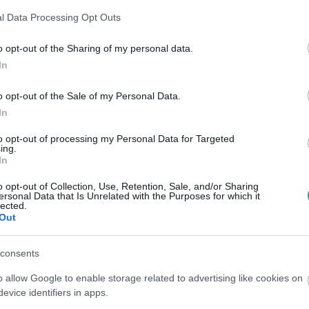
ban gondolkodsz. Vajon melyik anyag felelne
l Data Processing Opt Outs
o opt-out of the Sharing of my personal data.
In
mintázatai kiemelten jól mutathatnak
eavatkozással hosszú távon megőrizhető az
o opt-out of the Sale of my Personal Data.
 és kifinomultság megtestesítője, míg a
In
napok során is helytáll.
to opt-out of processing my Personal Data for Targeted
ing.
In
igetet?
o opt-out of Collection, Use, Retention, Sale, and/or Sharing
ersonal Data that Is Unrelated with the Purposes for which it
igyelmet kell fordítani a konyhasziget
lected.
Out
Kisebb lakások esetében egy kompaktabb,
 tágasabb helyiségekben nagyobb, akár
consents
 A térelválasztás és a mozgási szabadság
o allow Google to enable storage related to advertising like cookies on
zükséges a sziget és a környező
evice identifiers in apps.