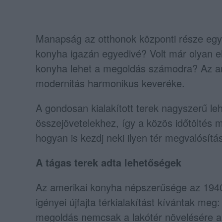
Manapság az otthonok központi része egyé
konyha igazán egyedivé? Volt már olyan el
konyha lehet a megoldás számodra? Az ame
modernitás harmonikus keveréke.
A gondosan kialakított terek nagyszerű le
összejövetelekhez, így a közös időtöltés 
hogyan is kezdj neki ilyen tér megvalósít
A tágas terek adta lehetőségek
Az amerikai konyha népszerűsége az 1940
igényei újfajta térkialakítást kívántak me
megoldás nemcsak a lakótér növelésére alka