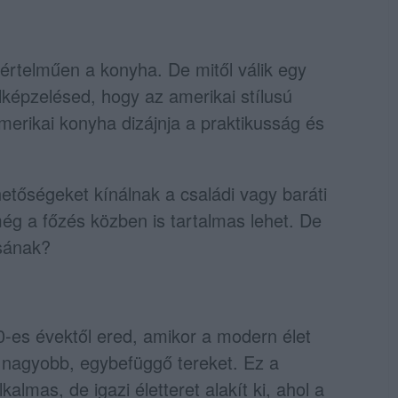
rtelműen a konyha. De mitől válik egy
képzelésed, hogy az amerikai stílusú
rikai konyha dizájnja a praktikusság és
hetőségeket kínálnak a családi vagy baráti
még a főzés közben is tartalmas lehet. De
ásának?
-es évektől ered, amikor a modern élet
g: nagyobb, egybefüggő tereket. Ez a
lmas, de igazi életteret alakít ki, ahol a