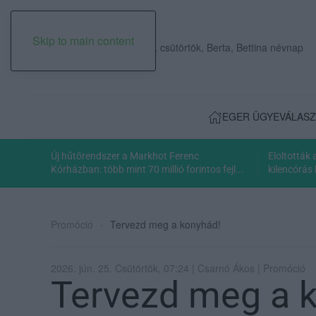
Skip to main content
2026. augusztus 06., csütörtök, Berta, Bettina névnap
EGER ÜGYE
VÁLASZ
Új hűtőrendszer a Markhot Ferenc
Eloltották
Kórházban: több mint 70 millió forintos fejl...
kilencórás 
Promóció
Tervezd meg a konyhád!
2026. jún. 25. Csütörtök, 07:24 | Csarnó Ákos | Promóció
Tervezd meg a 