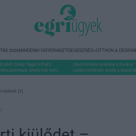
TÁS 2026
MINDENKI ÜGYE
RIASZTÓ
EGÉSZSÉG+
OTTHON & DESIGN
rázsból: Chery Tiggo 9 PHEV
„Nem tettünk nyomást a fiunkra” 
 kínai prémium, amely már nem...
család története, amely a Rapid Wi
praktikák [X]
ió
rti kiülődet –