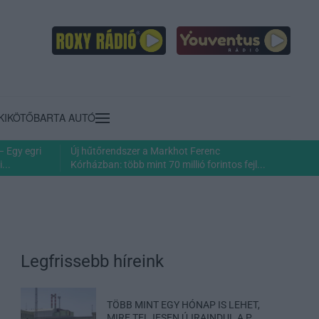
KIKÖTŐ
BARTA AUTÓ
– Egy egri
Új hűtőrendszer a Markhot Ferenc
...
Kórházban: több mint 70 millió forintos fejl...
Legfrissebb híreink
TÖBB MINT EGY HÓNAP IS LEHET,
MIRE TELJESEN ÚJRAINDUL A P...