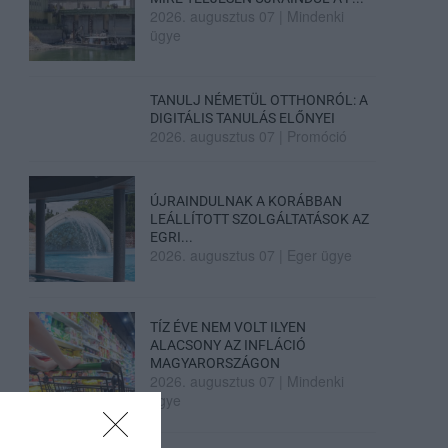
2026. augusztus 07
|
Mindenki
ügye
TANULJ NÉMETÜL OTTHONRÓL: A
DIGITÁLIS TANULÁS ELŐNYEI
2026. augusztus 07
|
Promóció
ÚJRAINDULNAK A KORÁBBAN
LEÁLLÍTOTT SZOLGÁLTATÁSOK AZ
EGRI...
2026. augusztus 07
|
Eger ügye
TÍZ ÉVE NEM VOLT ILYEN
ALACSONY AZ INFLÁCIÓ
MAGYARORSZÁGON
2026. augusztus 07
|
Mindenki
ügye