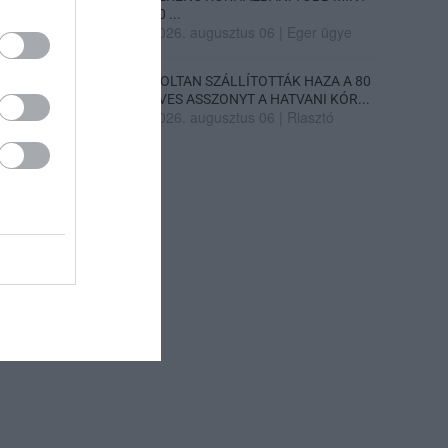
70 ...
2026. augusztus 06
|
Eger ügye
HOLTAN SZÁLLÍTOTTÁK HAZA A 80
ÉVES ASSZONYT A HATVANI KÓR...
2026. augusztus 06
|
Riasztó