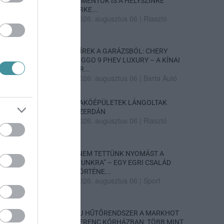
A MENTŐK IS A HELYSZÍNRE
ÉRKE...
2026. augusztus 06
|
Riasztó
HÍREK A GARÁZSBÓL: CHERY
TIGGO 9 PHEV LUXURY – A KÍNAI
PR...
2026. augusztus 06
|
Barta Autó
LAKÓÉPÜLETEK LÁNGOLTAK
SZERDÁN
2026. augusztus 06
|
Riasztó
„NEM TETTÜNK NYOMÁST A
FIUNKRA” – EGY EGRI CSALÁD
TÖRTÉNE...
2026. augusztus 06
|
Sport
ÚJ HŰTŐRENDSZER A MARKHOT
FERENC KÓRHÁZBAN: TÖBB MINT