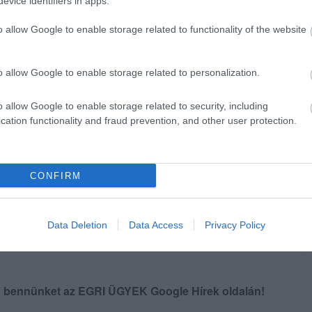
evice identifiers in apps.
o allow Google to enable storage related to functionality of the website
pihenőt: cseréld le a huzatokat! Kültéri
o allow Google to enable storage related to personalization.
anyagú, sötétebb színű vagy mintás anyagokat
o allow Google to enable storage related to security, including
ísérletezz trópusi mintákkal és színekkel, a
cation functionality and fraud prevention, and other user protection.
zelébe néhány meleg pokrócot, így télen is
CONFIRM
Data Deletion
Data Access
Privacy Policy
en bennünket az EGRI ÜGYEK Google Hírek oldalán!