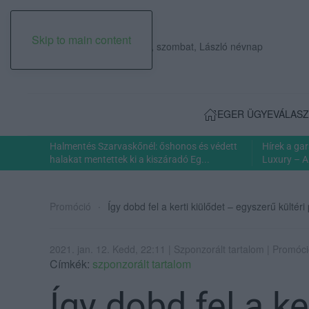
Skip to main content
2026. augusztus 08., szombat, László névnap
EGER ÜGYE
VÁLASZ
Halmentés Szarvaskőnél: őshonos és védett
Hírek a ga
halakat mentettek ki a kiszáradó Eg...
Luxury – A
Promóció
Így dobd fel a kerti kiülődet – egyszerű kültéri 
2021. jan. 12. Kedd, 22:11 | Szponzorált tartalom | Promóc
Címkék:
szponzorált tartalom
Így dobd fel a ke