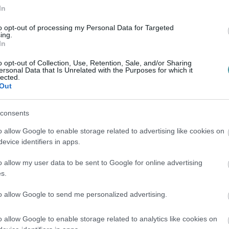
In
rendi kerti megoldás a raklap bútorok
to opt-out of processing my Personal Data for Targeted
ing.
oldás, mert könnyedén elkészíthetjük a
In
ezni sem túl drága, ráadásul remekül ellenáll
o opt-out of Collection, Use, Retention, Sale, and/or Sharing
ersonal Data that Is Unrelated with the Purposes for which it
akár kültéri asztalként, vagy napozóágyként.
lected.
Out
ljünk fel egy kisebb méretű raklapot
ára, tegyünk rá egy kényelmes matracot és
consents
i hintaágy!
o allow Google to enable storage related to advertising like cookies on
evice identifiers in apps.
 fel színes, ellenálló anyagú párnákkal és
o allow my user data to be sent to Google for online advertising
s.
erti bútort keresel, irány
to allow Google to send me personalized advertising.
o allow Google to enable storage related to analytics like cookies on