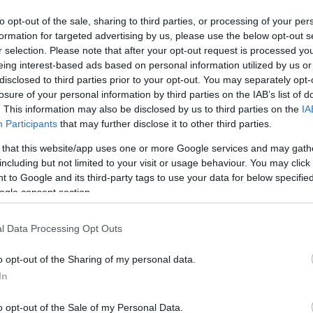
nak keresünk kényelmes kinti pihenőhelyet,
to opt-out of the sale, sharing to third parties, or processing of your per
formation for targeted advertising by us, please use the below opt-out s
r selection. Please note that after your opt-out request is processed y
eing interest-based ads based on personal information utilized by us or
disclosed to third parties prior to your opt-out. You may separately opt-
losure of your personal information by third parties on the IAB’s list of
. This information may also be disclosed by us to third parties on the
IA
Participants
that may further disclose it to other third parties.
nk meg a biztonságról se, és óvjuk
 that this website/app uses one or more Google services and may gath
ak nyáron lehet hasznos egy
napvitorla
,
including but not limited to your visit or usage behaviour. You may click 
 to Google and its third-party tags to use your data for below specifi
ket a napsugaraktól! A napvitorla remek
ogle consent section.
elyre, de akkor is jó választás, ha nem
ékolónak. Sőt, még praktikusabb megoldás
l Data Processing Opt Outs
apozóágyat beszerezni.
o opt-out of the Sharing of my personal data.
In
o opt-out of the Sale of my Personal Data.