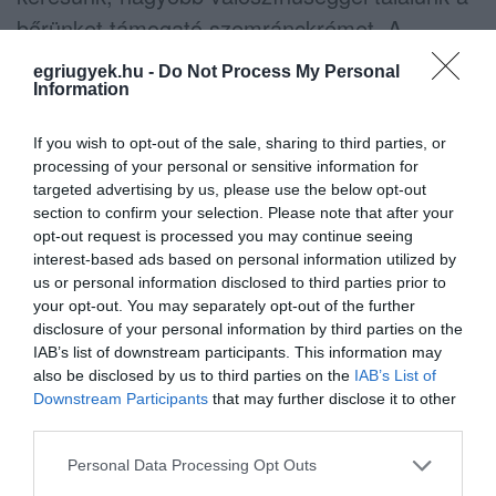
bőrünket támogató szemránckrémet. A
választásnál mindig figyelembe kell venni a
egriugyek.hu -
Do Not Process My Personal
bőrtípust, amely lehet száraz, zsíros, normál
Information
vagy éppen vegyes. Azt is meg kell
If you wish to opt-out of the sale, sharing to third parties, or
állapítanunk, mi okozza a ráncokat. Arra
processing of your personal or sensitive information for
gondolunk, hogy ha a bőrünk láthatólag sokat
targeted advertising by us, please use the below opt-out
section to confirm your selection. Please note that after your
vesztett hidratáltságából, mindenképpen olyan
opt-out request is processed you may continue seeing
szemránckrémet kell használni, amely pótolja
interest-based ads based on personal information utilized by
us or personal information disclosed to third parties prior to
ezt a hiányosságot. A szemránckrém
your opt-out. You may separately opt-out of the further
választásánál ajánlott körbenézni a
disclosure of your personal information by third parties on the
IAB’s list of downstream participants. This information may
természetes összetevőket tartalmazó
also be disclosed by us to third parties on the
IAB’s List of
termékek között, ezek ugyanis nem csupán
Downstream Participants
that may further disclose it to other
környezettudatosak, de a testünk számára is
third parties.
mindenben megfelelnek.
Please note that this website/app uses one or more Google
Personal Data Processing Opt Outs
services and may gather and store information including but