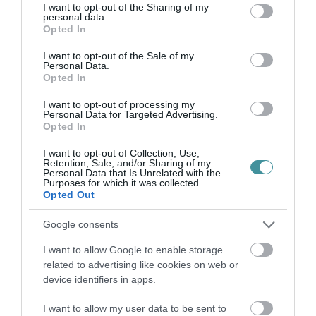
not limited to your visit or usage behaviour. You may click to
I want to opt-out of the Sharing of my
personal data.
grant or deny consent to Google and its third-party tags to
Opted In
use your data for below specified purposes in below Google
consent section.
Ne maradjon le a legfrissebb hírekről, kövessen
I want to opt-out of the Sale of my
Personal Data.
bennünket az EGRI ÜGYEK Google Hírek oldalán!
Opted In
I want to opt-out of processing my
Personal Data for Targeted Advertising.
VISSZA A FŐOLDALRA
Opted In
I want to opt-out of Collection, Use,
Retention, Sale, and/or Sharing of my
Personal Data that Is Unrelated with the
Purposes for which it was collected.
Opted Out
Google consents
Legfrissebb híreink
I want to allow Google to enable storage
related to advertising like cookies on web or
KÉT AUTÓ ÜTKÖZÖTT BOGÁCSON, A
device identifiers in apps.
MENTŐK IS A HELYSZÍNRE ÉRKE...
2026. augusztus 06
|
Riasztó
I want to allow my user data to be sent to