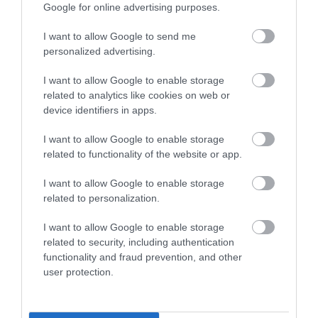
Google for online advertising purposes.
HÍREK A GARÁZSBÓL: CHERY TIGGO 9
PHEV LUXURY – A KÍNAI PR...
I want to allow Google to send me
2026. augusztus 06
|
Barta Autó
personalized advertising.
LAKÓÉPÜLETEK LÁNGOLTAK SZERDÁN
I want to allow Google to enable storage
2026. augusztus 06
|
Riasztó
related to analytics like cookies on web or
device identifiers in apps.
„NEM TETTÜNK NYOMÁST A FIUNKRA” –
EGY EGRI CSALÁD TÖRTÉNE...
I want to allow Google to enable storage
2026. augusztus 06
|
Sport
related to functionality of the website or app.
I want to allow Google to enable storage
related to personalization.
ÚJ HŰTŐRENDSZER A MARKHOT FERENC
KÓRHÁZBAN: TÖBB MINT 70 ...
I want to allow Google to enable storage
2026. augusztus 06
|
Eger ügye
related to security, including authentication
functionality and fraud prevention, and other
user protection.
HOLTAN SZÁLLÍTOTTÁK HAZA A 80 ÉVES
ASSZONYT A HATVANI KÓR...