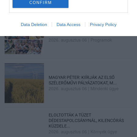
2026. augusztus 06
|
Riasztó
CONFIRM
Data Deletion
Data Access
Privacy Policy
GÁRDONYI MESEKERT VÁRJA A
CSALÁDOKAT – HÁROM NAPON ÁT ING...
2026. augusztus 06
|
Programok
MAGYAR PÉTER: KIÍRJÁK AZ ELSŐ
SZÉLERŐMŰVI PÁLYÁZATOKAT, M...
2026. augusztus 06
|
Mindenki ügye
ELOLTOTTÁK A TÜZET
DÉDESTAPOLCSÁNYNÁL, KILENCÓRÁS
KÜZDELE...
2026. augusztus 06
|
Környék ügye