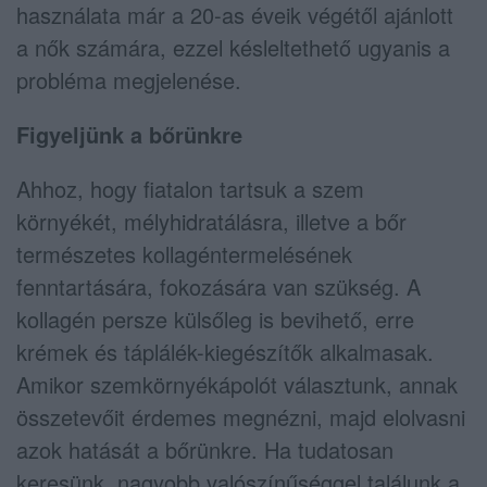
használata már a 20-as éveik végétől ajánlott
a nők számára, ezzel késleltethető ugyanis a
probléma megjelenése.
Figyeljünk a bőrünkre
Ahhoz, hogy fiatalon tartsuk a szem
környékét, mélyhidratálásra, illetve a bőr
természetes kollagéntermelésének
fenntartására, fokozására van szükség. A
kollagén persze külsőleg is bevihető, erre
krémek és táplálék-kiegészítők alkalmasak.
Amikor szemkörnyékápolót választunk, annak
összetevőit érdemes megnézni, majd elolvasni
azok hatását a bőrünkre. Ha tudatosan
keresünk, nagyobb valószínűséggel találunk a