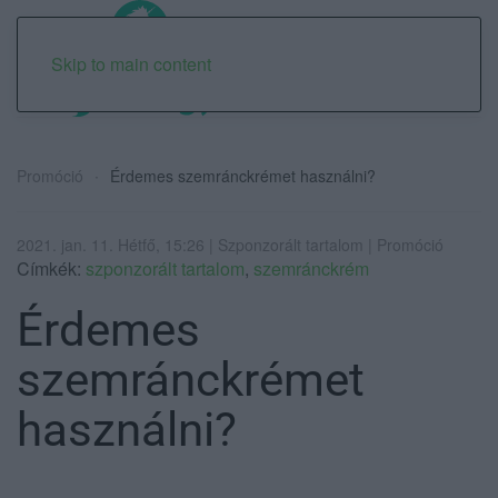
Skip to main content
Promóció
Érdemes szemránckrémet használni?
2021. jan. 11. Hétfő, 15:26 | Szponzorált tartalom | Promóció
Címkék:
szponzorált tartalom
,
szemránckrém
Érdemes
szemránckrémet
használni?