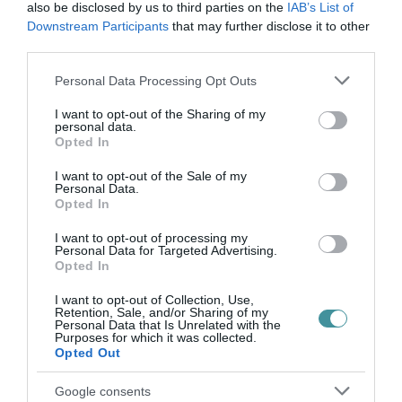
folyamat (cikk) Listen on Suno Nyitrai Zsolt
also be disclosed by us to third parties on the
IAB’s List of
Downstream Participants
that may further disclose it to other
szerint már az is hír, hog...
third parties.
TOVÁBB...
Please note that this website/app uses one or more Google
Personal Data Processing Opt Outs
services and may gather and store information including but
Parkolási helyett perkálási
not limited to your visit or usage behaviour. You may click to
I want to opt-out of the Sharing of my
personal data.
koncepció - megoldhatatlan
grant or deny consent to Google and its third-party tags to
Opted In
use your data for below specified purposes in below Google
a parkolás Egerben?
consent section.
I want to opt-out of the Sale of my
2025. május 08
| Csarnó Ákos
Personal Data.
Opted In
Egeren is megszűnik a zöldrendszámos
ingyen parkolás? A Plázában már az első
I want to opt-out of processing my
Personal Data for Targeted Advertising.
óra is fizetős. Közben a tömegközlekedés
Opted In
sorvad. A parkolási koncepció: díjemelés.
Közben a robot taxis Waymo számokkal ...
I want to opt-out of Collection, Use,
Retention, Sale, and/or Sharing of my
TOVÁBB...
Personal Data that Is Unrelated with the
Purposes for which it was collected.
Opted Out
50 éves a Pótkerék -
Google consents