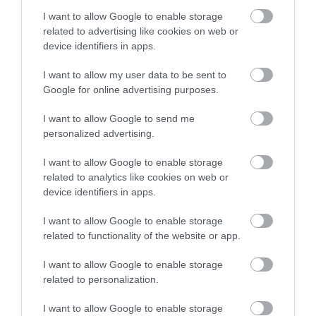
beszélgetés Turpival a
I want to allow Google to enable storage
közelgő egri koncertről is
related to advertising like cookies on web or
2025. április 13
| Csarnó Ákos
device identifiers in apps.
"Kevés város mondhatja el, hogy van az
I want to allow my user data to be sent to
identitásának egy olyan, generációkon
Google for online advertising purposes.
átívelő része, mint Egernek a Pótkerék,
Turpi rock bandája. Most készülnek az 50
I want to allow Google to send me
éves jubileumi koncertjükre 2025. május...
personalized advertising.
TOVÁBB...
I want to allow Google to enable storage
related to analytics like cookies on web or
device identifiers in apps.
1
2
3
4
5
6
I want to allow Google to enable storage
related to functionality of the website or app.
I want to allow Google to enable storage
related to personalization.
I want to allow Google to enable storage