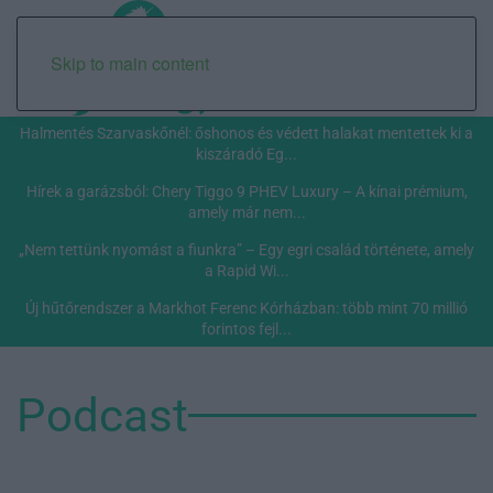
Skip to main content
Halmentés Szarvaskőnél: őshonos és védett halakat mentettek ki a
kiszáradó Eg...
Hírek a garázsból: Chery Tiggo 9 PHEV Luxury – A kínai prémium,
amely már nem...
„Nem tettünk nyomást a fiunkra” – Egy egri család története, amely
a Rapid Wi...
Új hűtőrendszer a Markhot Ferenc Kórházban: több mint 70 millió
forintos fejl...
Podcast