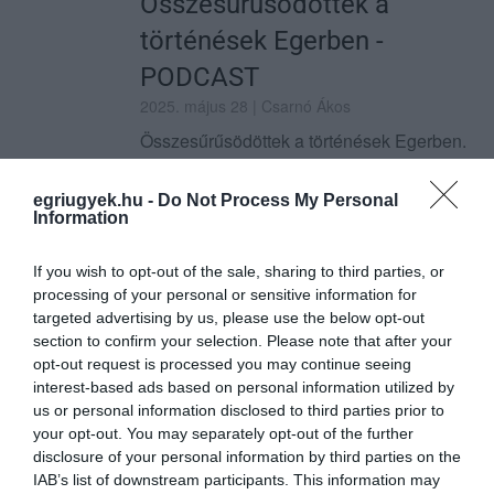
Összesűrűsödöttek a
történések Egerben -
PODCAST
2025. május 28
| Csarnó Ákos
Összesűrűsödöttek a történések Egerben.
A katolikus egyház belérúgott a
Régiségvásárba, ezért az egri Fidesz
egriugyek.hu -
Do Not Process My Personal
belérúgott egy régi aktivistájukba, aki a
Information
Régiségvásárt szervezte. Import zsidók
alakíta...
If you wish to opt-out of the sale, sharing to third parties, or
processing of your personal or sensitive information for
TOVÁBB...
targeted advertising by us, please use the below opt-out
section to confirm your selection. Please note that after your
Zenés Egri Híradó 05.12.
opt-out request is processed you may continue seeing
interest-based ads based on personal information utilized by
2025. május 12
| Csarnó Ákos
us or personal information disclosed to third parties prior to
Esténként megzenésített hírolvasással
your opt-out. You may separately opt-out of the further
érkezünk! Változhat az egri Régiségvásár
disclosure of your personal information by third parties on the
helyszíne: egyházi kérésre indulhat a
IAB’s list of downstream participants. This information may