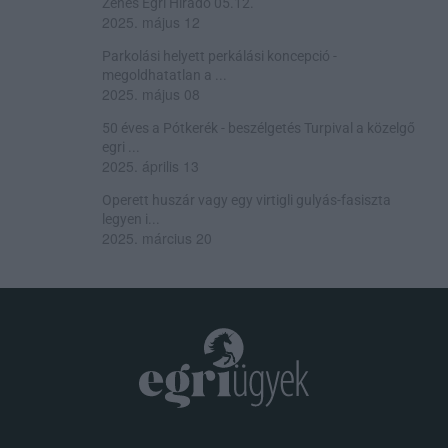
Zenés Egri Híradó 05.12.
2025. május 12
Parkolási helyett perkálási koncepció -
megoldhatatlan a ...
2025. május 08
50 éves a Pótkerék - beszélgetés Turpival a közelgő
egri ...
2025. április 13
Operett huszár vagy egy virtigli gulyás-fasiszta
legyen i...
2025. március 20