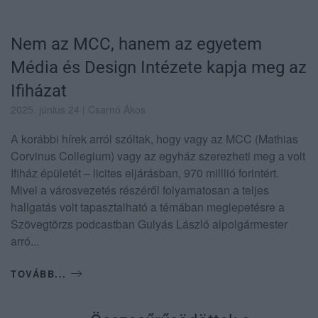
Nem az MCC, hanem az egyetem
Média és Design Intézete kapja meg az
Ifiházat
2025. június 24
| Csarnó Ákos
A korábbi hírek arról szóltak, hogy vagy az MCC (Mathias
Corvinus Collegium) vagy az egyház szerezheti meg a volt
Ifiház épületét – licites eljárásban, 970 milllió forintért.
Mivel a városvezetés részéről folyamatosan a teljes
hallgatás volt tapasztalható a témában meglepetésre a
Szövegtörzs podcastban Gulyás László alpolgármester
arró...
TOVÁBB...