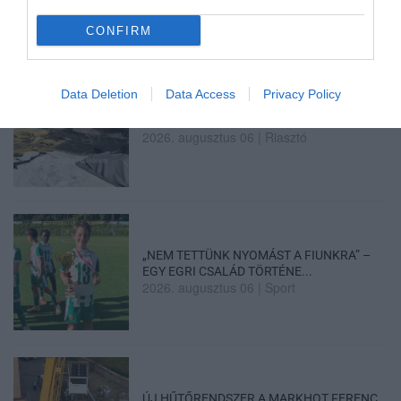
2026. augusztus 06
|
Barta Autó
CONFIRM
Data Deletion
Data Access
Privacy Policy
LAKÓÉPÜLETEK LÁNGOLTAK SZERDÁN
2026. augusztus 06
|
Riasztó
„NEM TETTÜNK NYOMÁST A FIUNKRA” –
EGY EGRI CSALÁD TÖRTÉNE...
2026. augusztus 06
|
Sport
ÚJ HŰTŐRENDSZER A MARKHOT FERENC