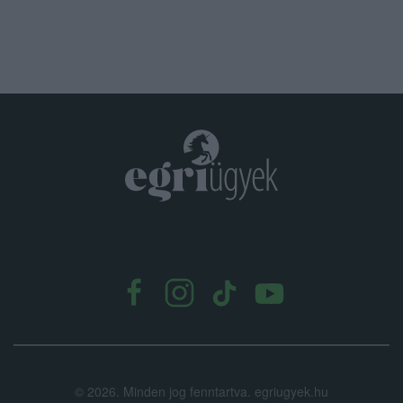
.
©
2026.
Minden jog fenntartva. egriugyek.hu