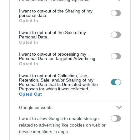
services and may gather and store information including but
not limited to your visit or usage behaviour. You may click to
I want to opt-out of the Sharing of my
Ne maradjon le a legfrissebb hírekről, kövessen
personal data.
grant or deny consent to Google and its third-party tags to
bennünket az EGRI ÜGYEK Google Hírek oldalán!
Opted In
use your data for below specified purposes in below Google
consent section.
I want to opt-out of the Sale of my
Personal Data.
VISSZA A FŐOLDALRA
Opted In
I want to opt-out of processing my
Personal Data for Targeted Advertising.
Opted In
I want to opt-out of Collection, Use,
Retention, Sale, and/or Sharing of my
Personal Data that Is Unrelated with the
Purposes for which it was collected.
Legfrissebb híreink
Opted Out
Google consents
I want to allow Google to enable storage
HALMENTÉS SZARVASKŐNÉL: ŐSHONOS
related to advertising like cookies on web or
ÉS VÉDETT HALAKAT MENTETT...
2026. augusztus 07
|
Környék ügye
device identifiers in apps.