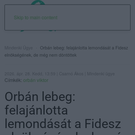
Skip to main content
Mindenki Ügye
Orbán lebeg: felajánlotta lemondását a Fidesz
elnökségének, de még nem döntöttek
2026. ápr. 28. Kedd, 13:59 | Csarnó Ákos | Mindenki ügye
Címkék:
orbán viktor
Orbán lebeg:
felajánlotta
lemondását a Fidesz