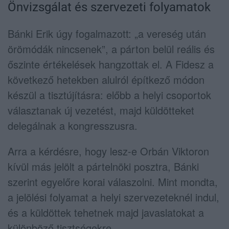
Önvizsgálat és szervezeti folyamatok
Bánki Erik úgy fogalmazott: „a vereség után
örömódák nincsenek”, a párton belül reális és
őszinte értékelések hangzottak el. A Fidesz a
következő hetekben alulról építkező módon
készül a tisztújításra: előbb a helyi csoportok
választanak új vezetést, majd küldötteket
delegálnak a kongresszusra.
Arra a kérdésre, hogy lesz-e Orbán Viktoron
kívül más jelölt a pártelnöki posztra, Bánki
szerint egyelőre korai válaszolni. Mint mondta,
a jelölési folyamat a helyi szervezeteknél indul,
és a küldöttek tehetnek majd javaslatokat a
különböző tisztségekre.