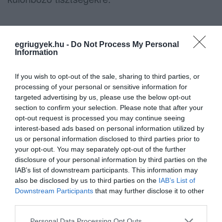
Nyitott kérdések a kongresszusig
egriugyek.hu -
Do Not Process My Personal
Information
A Fidesz tehát a következő hetekben belső
egyeztetésekkel és értékeléssel készül a
If you wish to opt-out of the sale, sharing to third parties, or
június 13-i kongresszusra, ahol nemcsak a
processing of your personal or sensitive information for
targeted advertising by us, please use the below opt-out
vezetés sorsáról, hanem a párt jövőbeli
section to confirm your selection. Please note that after your
irányáról is dönthetnek. Orbán Viktor esetleges
opt-out request is processed you may continue seeing
interest-based ads based on personal information utilized by
távozása vagy megerősítése a párt élén
us or personal information disclosed to third parties prior to
kulcskérdés lesz a politikai közösség számára.
your opt-out. You may separately opt-out of the further
disclosure of your personal information by third parties on the
IAB’s list of downstream participants. This information may
indexkép: MTI, Kaiser Ákos
also be disclosed by us to third parties on the
IAB’s List of
Downstream Participants
that may further disclose it to other
third parties.
Please note that this website/app uses one or more Google
Personal Data Processing Opt Outs