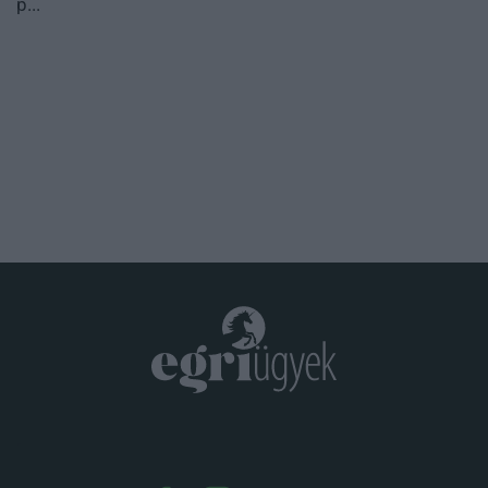
p...
.