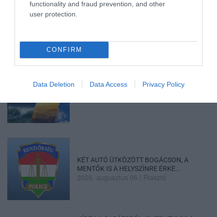
functionality and fraud prevention, and other
HALMENTÉS SZARVASKŐNÉL: ŐSHONOS
user protection.
ÉS VÉDETT HALAKAT MENTETT...
2026. augusztus 07
|
Környék ügye
CONFIRM
Data Deletion
Data Access
Privacy Policy
ZÁPOROK, ZIVATAROK KIALAKULHATNAK
2026. augusztus 07
|
Mindenki ügye
KÉT AUTÓ ÜTKÖZÖTT BOGÁCSON, A
MENTŐK IS A HELYSZÍNRE ÉRKE...
2026. augusztus 06
|
Riasztó