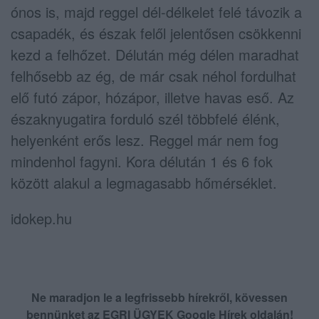
ónos is, majd reggel dél-délkelet felé távozik a
csapadék, és észak felől jelentősen csökkenni
kezd a felhőzet. Délután még délen maradhat
felhősebb az ég, de már csak néhol fordulhat
elő futó zápor, hózápor, illetve havas eső. Az
északnyugatira forduló szél többfelé élénk,
helyenként erős lesz. Reggel már nem fog
mindenhol fagyni. Kora délután 1 és 6 fok
között alakul a legmagasabb hőmérséklet.
idokep.hu
Ne maradjon le a legfrissebb hírekről, kövessen
bennünket az EGRI ÜGYEK Google Hírek oldalán!