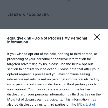
VISSZA A FŐOLDALRA
egriugyek.hu -
Do Not Process My Personal
Information
If you wish to opt-out of the sale, sharing to third parties, or
Legfrissebb híreink
processing of your personal or sensitive information for
targeted advertising by us, please use the below opt-out
section to confirm your selection. Please note that after your
opt-out request is processed you may continue seeing
ÚJ MAGYAR KÜLÜGYI STRATÉGIA KÉSZÜL,
interest-based ads based on personal information utilized by
TELJES SZAKÍTÁS JÖN A...
us or personal information disclosed to third parties prior to
2026. augusztus 08
|
Mindenki ügye
your opt-out. You may separately opt-out of the further
disclosure of your personal information by third parties on the
IAB’s list of downstream participants. This information may
also be disclosed by us to third parties on the
IAB’s List of