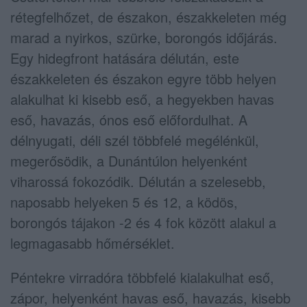
rétegfelhőzet, de északon, északkeleten még
marad a nyirkos, szürke, borongós időjárás.
Egy hidegfront hatására délután, este
északkeleten és északon egyre több helyen
alakulhat ki kisebb eső, a hegyekben havas
eső, havazás, ónos eső előfordulhat. A
délnyugati, déli szél többfelé megélénkül,
megerősödik, a Dunántúlon helyenként
viharossá fokozódik. Délután a szelesebb,
naposabb helyeken 5 és 12, a ködös,
borongós tájakon -2 és 4 fok között alakul a
legmagasabb hőmérséklet.
Péntekre virradóra többfelé kialakulhat eső,
zápor, helyenként havas eső, havazás, kisebb