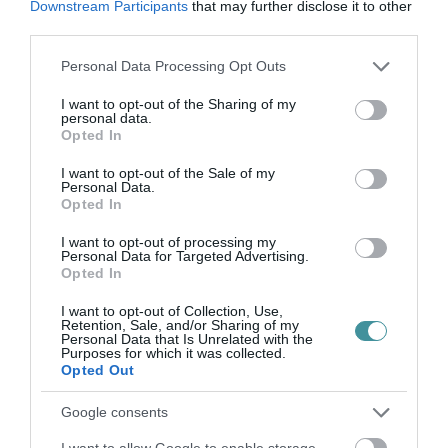
Downstream Participants
that may further disclose it to other
TATA ELBŰVÖLŐ LÁTVÁNYOSSÁGAI,
third parties.
AMIKÉRT ÉRDEMES MEGNÉZNI
2026. augusztus 08
|
Promóció
Please note that this website/app uses one or more Google
Personal Data Processing Opt Outs
services and may gather and store information including but
not limited to your visit or usage behaviour. You may click to
I want to opt-out of the Sharing of my
personal data.
grant or deny consent to Google and its third-party tags to
Opted In
use your data for below specified purposes in below Google
consent section.
I want to opt-out of the Sale of my
TÖBB MINT EGY HÓNAP IS LEHET, MIRE
Personal Data.
TELJESEN ÚJRAINDUL A P...
Opted In
2026. augusztus 07
|
Mindenki ügye
I want to opt-out of processing my
Personal Data for Targeted Advertising.
Opted In
TANULJ NÉMETÜL OTTHONRÓL: A
I want to opt-out of Collection, Use,
Retention, Sale, and/or Sharing of my
DIGITÁLIS TANULÁS ELŐNYEI
Personal Data that Is Unrelated with the
2026. augusztus 07
|
Promóció
Purposes for which it was collected.
Opted Out
Google consents
ÚJRAINDULNAK A KORÁBBAN
I want to allow Google to enable storage
LEÁLLÍTOTT SZOLGÁLTATÁSOK AZ EGRI...