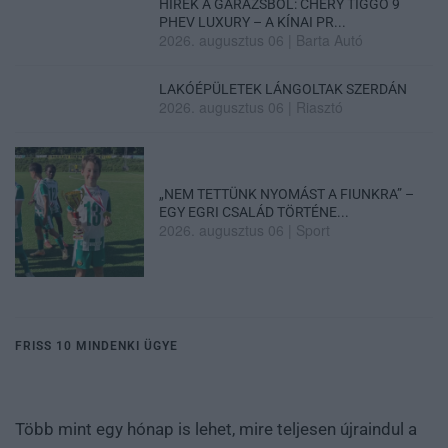
HÍREK A GARÁZSBÓL: CHERY TIGGO 9
PHEV LUXURY – A KÍNAI PR...
2026. augusztus 06
|
Barta Autó
LAKÓÉPÜLETEK LÁNGOLTAK SZERDÁN
2026. augusztus 06
|
Riasztó
„NEM TETTÜNK NYOMÁST A FIUNKRA” –
EGY EGRI CSALÁD TÖRTÉNE...
2026. augusztus 06
|
Sport
FRISS 10 MINDENKI ÜGYE
Több mint egy hónap is lehet, mire teljesen újraindul a