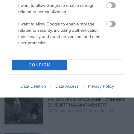
TÍZ ÉVE NEM VOLT ILYEN ALACSONY AZ
I want to allow Google to enable storage
INFLÁCIÓ MAGYARORSZÁGON
related to personalization.
2026. augusztus 07
|
Mindenki ügye
I want to allow Google to enable storage
related to security, including authentication
functionality and fraud prevention, and other
user protection.
MINDHÁROM ÜTEMBEN DOLGOZNAK A 25-
ÖS FŐÚTON EGERBEN
2026. augusztus 07
|
Eger ügye
CONFIRM
Data Deletion
Data Access
Privacy Policy
HALMENTÉS SZARVASKŐNÉL: ŐSHONOS
ÉS VÉDETT HALAKAT MENTETT...
2026. augusztus 07
|
Környék ügye