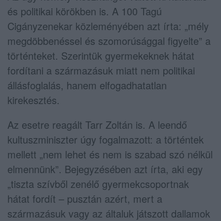
és politikai körökben is. A
100 Tagú
Cigányzenekar
közleményében azt írta: „mély
megdöbbenéssel és szomorúsággal figyelte” a
történteket. Szerintük gyermekeknek hátat
fordítani a származásuk miatt nem politikai
állásfoglalás, hanem elfogadhatatlan
kirekesztés.
Az esetre reagált
Tarr Zoltán
is. A leendő
kultuszminiszter úgy fogalmazott: a történtek
mellett „nem lehet és nem is szabad szó nélkül
elmennünk”. Bejegyzésében azt írta, aki egy
„tiszta szívből zenélő gyermekcsoportnak
hátat fordít – pusztán azért, mert a
származásuk vagy az általuk játszott dallamok