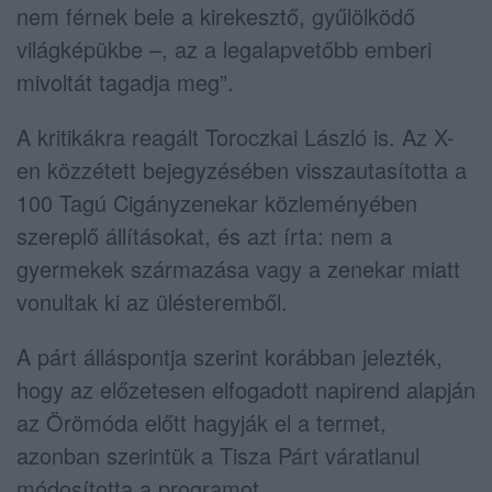
nem férnek bele a kirekesztő, gyűlölködő
világképükbe –, az a legalapvetőbb emberi
mivoltát tagadja meg”.
A kritikákra reagált
Toroczkai László
is. Az X-
en közzétett bejegyzésében visszautasította a
100 Tagú Cigányzenekar közleményében
szereplő állításokat, és azt írta: nem a
gyermekek származása vagy a zenekar miatt
vonultak ki az ülésteremből.
A párt álláspontja szerint korábban jelezték,
hogy az előzetesen elfogadott napirend alapján
az Örömóda előtt hagyják el a termet,
azonban szerintük a
Tisza Párt
váratlanul
módosította a programot.