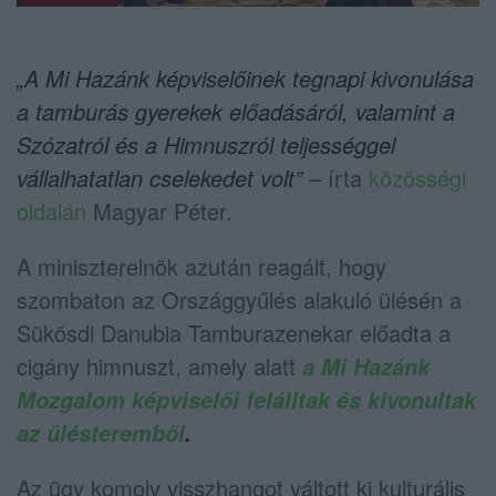
„A Mi Hazánk képviselőinek tegnapi kivonulása
a tamburás gyerekek előadásáról, valamint a
Szózatról és a Himnuszról teljességgel
vállalhatatlan cselekedet volt”
– írta
közösségi
oldalán
Magyar Péter
.
A miniszterelnök azután reagált, hogy
szombaton az Országgyűlés alakuló ülésén a
Sükösdi Danubia Tamburazenekar
előadta a
cigány himnuszt, amely alatt
a
Mi Hazánk
Mozgalom
képviselői felálltak és kivonultak
az ülésteremből
.
Az ügy komoly visszhangot váltott ki kulturális