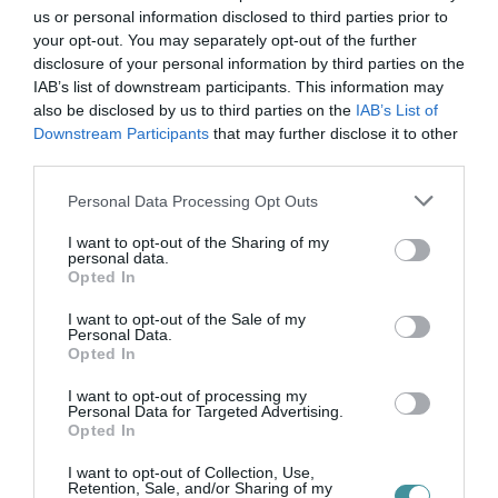
us or personal information disclosed to third parties prior to
your opt-out. You may separately opt-out of the further
disclosure of your personal information by third parties on the
IAB’s list of downstream participants. This information may
also be disclosed by us to third parties on the
IAB’s List of
Downstream Participants
that may further disclose it to other
third parties.
CIGÁNY GYEREKEK ELŐL MENEKÜLT EL A PARLAMENTBEN A MI
HAZÁNK HAT KÉPVISELŐJE
A 100 Tagú Cigányzenekar is reagált arra a parlamenti jelenetre,
Please note that this website/app uses one or more Google
Personal Data Processing Opt Outs
amikor a Mi Hazánk Mozgalom képviselői kivonultak az
services and may gather and store information including but
Országgyűlés alakuló üléséről a sükösdi SUGO Tamburazenekar
not limited to your visit or usage behaviour. You may click to
I want to opt-out of the Sharing of my
personal data.
fellépése alatt. A...
grant or deny consent to Google and its third-party tags to
Opted In
use your data for below specified purposes in below Google
TOVÁBB A CIKKHEZ
consent section.
I want to opt-out of the Sale of my
Personal Data.
Opted In
I want to opt-out of processing my
Personal Data for Targeted Advertising.
Opted In
Ne maradjon le a legfrissebb hírekről, kövessen
I want to opt-out of Collection, Use,
bennünket az EGRI ÜGYEK Google Hírek oldalán!
Retention, Sale, and/or Sharing of my