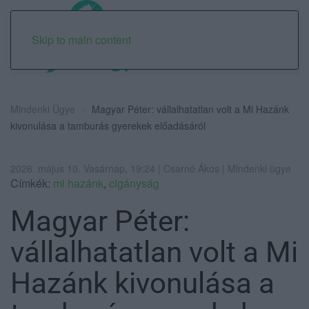
Skip to main content
Mindenki Ügye
Magyar Péter: vállalhatatlan volt a Mi Hazánk
kivonulása a tamburás gyerekek előadásáról
2026. május 10. Vasárnap, 19:24 | Csarnó Ákos | Mindenki ügye
Címkék:
mi hazánk
,
cigányság
Magyar Péter:
vállalhatatlan volt a Mi
Hazánk kivonulása a