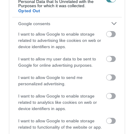
Personal Data that Is Unrelated with the
Purposes for which it was collected.
Opted Out
VISSZA A FŐOLDALRA
Google consents
I want to allow Google to enable storage
related to advertising like cookies on web or
device identifiers in apps.
I want to allow my user data to be sent to
Legfrissebb híreink
Google for online advertising purposes.
I want to allow Google to send me
personalized advertising.
ÚJRAINDULNAK A KORÁBBAN
LEÁLLÍTOTT SZOLGÁLTATÁSOK AZ EGRI...
I want to allow Google to enable storage
2026. augusztus 07
|
Eger ügye
related to analytics like cookies on web or
device identifiers in apps.
I want to allow Google to enable storage
related to functionality of the website or app.