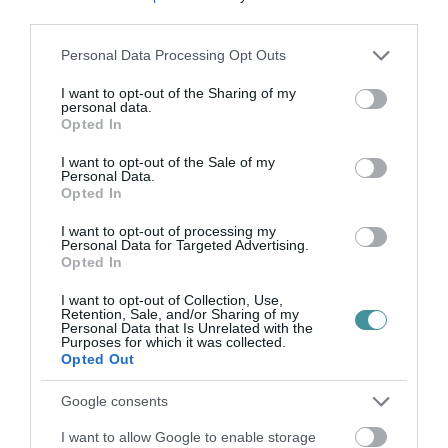
néhány nagy technológiai platform
third parties.
működésétől függ. A felhasználók most arra
Please note that this website/app uses one or more Google
Personal Data Processing Opt Outs
várnak, hogy a vállalat helyreállítsa a
services and may gather and store information including but
not limited to your visit or usage behaviour. You may click to
I want to opt-out of the Sharing of my
szolgáltatásokat, és tájékoztatást adjon a
personal data.
grant or deny consent to Google and its third-party tags to
leállás okairól.
Opted In
use your data for below specified purposes in below Google
consent section.
I want to opt-out of the Sale of my
Personal Data.
Opted In
I want to opt-out of processing my
Ne maradjon le a legfrissebb hírekről, kövessen
Personal Data for Targeted Advertising.
bennünket az EGRI ÜGYEK Google Hírek oldalán!
Opted In
I want to opt-out of Collection, Use,
Retention, Sale, and/or Sharing of my
Personal Data that Is Unrelated with the
VISSZA A FŐOLDALRA
Purposes for which it was collected.
Opted Out
Google consents
I want to allow Google to enable storage