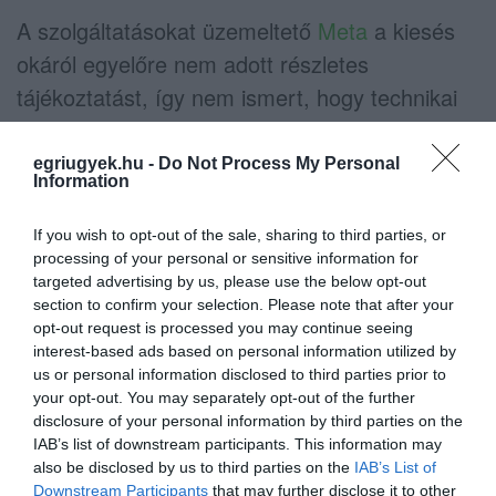
A szolgáltatásokat üzemeltető
Meta
a kiesés
okáról egyelőre nem adott részletes
tájékoztatást, így nem ismert, hogy technikai
meghibásodás, szerverprobléma vagy más
rendszerhiba áll-e a háttérben.
egriugyek.hu -
Do Not Process My Personal
Information
A közösségi médiában – ahol éppen lehetett –
If you wish to opt-out of the sale, sharing to third parties, or
sokan humorral fogadták a helyzetet, és
processing of your personal or sensitive information for
tömegek vándoroltak át más platformokra,
targeted advertising by us, please use the below opt-out
section to confirm your selection. Please note that after your
hogy ellenőrizzék: valóban náluk van-e a hiba,
opt-out request is processed you may continue seeing
vagy globális leállás történt.
interest-based ads based on personal information utilized by
us or personal information disclosed to third parties prior to
your opt-out. You may separately opt-out of the further
A Meta szolgáltatásainak ilyen mértékű
disclosure of your personal information by third parties on the
kiesése ritka, ugyanakkor jól mutatja, hogy a
IAB’s list of downstream participants. This information may
világ kommunikációjának jelentős része
also be disclosed by us to third parties on the
IAB’s List of
Downstream Participants
that may further disclose it to other