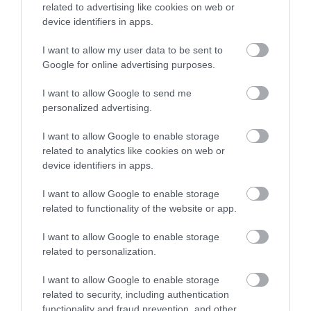
related to advertising like cookies on web or
device identifiers in apps.
Legfrissebb híreink
I want to allow my user data to be sent to
AZ ENDODONCIÁBAN
Google for online advertising purposes.
NÉLKÜLÖZHETETLEN ESZKÖZÖK
2026. augusztus 09
|
Promóció
I want to allow Google to send me
personalized advertising.
ITTASAN RANDALÍROZOTT EGER
BELVÁROSÁBAN: ÜZLETEK KIRAKATA...
I want to allow Google to enable storage
2026. augusztus 09
|
Riasztó
related to analytics like cookies on web or
device identifiers in apps.
ORBÁN EGYKORI VÍZÜGYI ÁLLAMTITKÁRA
IS ELLENTMONDOTT A VOL...
I want to allow Google to enable storage
2026. augusztus 09
|
Mindenki ügye
related to functionality of the website or app.
A GYAKORNOKI MUNKA: LEHETŐSÉGEK ÉS
I want to allow Google to enable storage
KIHÍVÁSOK A KARRIER KE...
related to personalization.
2026. augusztus 09
|
Promóció
I want to allow Google to enable storage
related to security, including authentication
35 PERCES TANÓRÁK ÉS KEVESEBB HÁZI
FELADAT JÖHET AZ ALSÓ ...
functionality and fraud prevention, and other