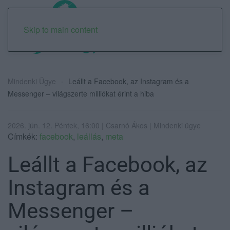
Skip to main content
Mindenki Ügye
Leállt a Facebook, az Instagram és a
Messenger – világszerte milliókat érint a hiba
2026. jún. 12. Péntek, 16:00 | Csarnó Ákos | Mindenki ügye
Címkék:
facebook
,
leállás
,
meta
Leállt a Facebook, az
Instagram és a
Messenger –