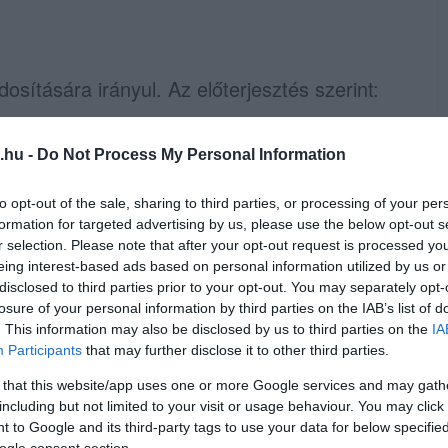
sítására irányul. Az előterjesztés szerint:
ek az, aki összesen – megszakításokkal
.hu -
Do Not Process My Personal Information
erelnöki megbízatást töltött be.”
to opt-out of the sale, sharing to third parties, or processing of your per
ltött miniszterelnöki megbízatásokat veszi
formation for targeted advertising by us, please use the below opt-out s
r selection. Please note that after your opt-out request is processed y
nt a módosítás a demokratikus
eing interest-based ads based on personal information utilized by us or
Fidesz szerint személyre szabott jogalkotásról
disclosed to third parties prior to your opt-out. You may separately opt-
losure of your personal information by third parties on the IAB’s list of
or
a jövőben ne lehessen ismét kormányfő.
. This information may also be disclosed by us to third parties on the
IA
Participants
that may further disclose it to other third parties.
 that this website/app uses one or more Google services and may gath
including but not limited to your visit or usage behaviour. You may click 
e a közfeladatot ellátó közérdekű
 to Google and its third-party tags to use your data for below specifi
ogle consent section.