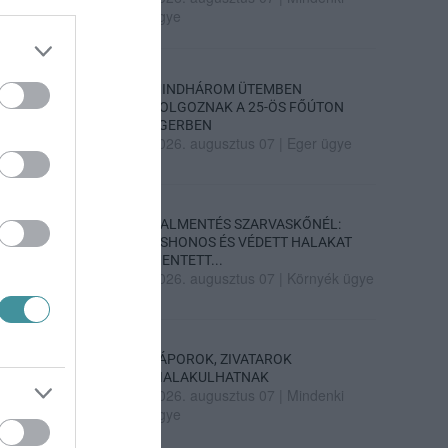
ügye
MINDHÁROM ÜTEMBEN
DOLGOZNAK A 25-ÖS FŐÚTON
EGERBEN
2026. augusztus 07
|
Eger ügye
HALMENTÉS SZARVASKŐNÉL:
ŐSHONOS ÉS VÉDETT HALAKAT
MENTETT...
2026. augusztus 07
|
Környék ügye
ZÁPOROK, ZIVATAROK
KIALAKULHATNAK
2026. augusztus 07
|
Mindenki
ügye