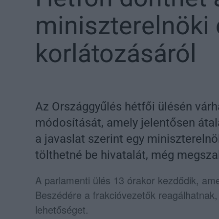
miniszterelnöki 
korlátozásáról
Az Országgyűlés hétfői ülésén várh
módosítását, amely jelentősen átala
a javaslat szerint egy minisztereln
tölthetné be hivatalát, még megszak
A parlamenti ülés 13 órakor kezdődik, am
Beszédére a frakcióvezetők reagálhatnak,
lehetőséget.