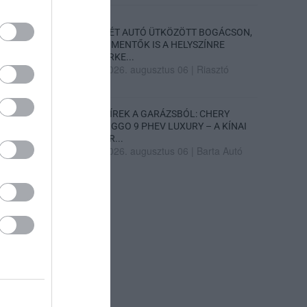
KÉT AUTÓ ÜTKÖZÖTT BOGÁCSON,
A MENTŐK IS A HELYSZÍNRE
ÉRKE...
2026. augusztus 06
|
Riasztó
HÍREK A GARÁZSBÓL: CHERY
TIGGO 9 PHEV LUXURY – A KÍNAI
PR...
2026. augusztus 06
|
Barta Autó