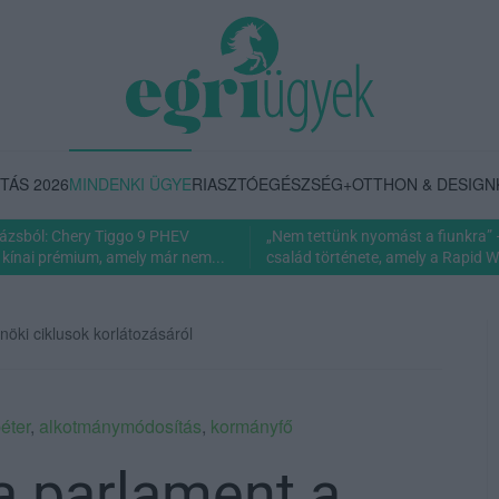
TÁS 2026
MINDENKI ÜGYE
RIASZTÓ
EGÉSZSÉG+
OTTHON & DESIGN
rázsból: Chery Tiggo 9 PHEV
„Nem tettünk nyomást a fiunkra” 
 kínai prémium, amely már nem...
család története, amely a Rapid Wi
nöki ciklusok korlátozásáról
éter
,
alkotmánymódosítás
,
kormányfő
a parlament a