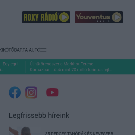
KIKÖTŐ
BARTA AUTÓ
– Egy egri
Új hűtőrendszer a Markhot Ferenc
...
Kórházban: több mint 70 millió forintos fejl...
Legfrissebb híreink
35 PERCES TANÓRÁK ÉS KEVESEBB