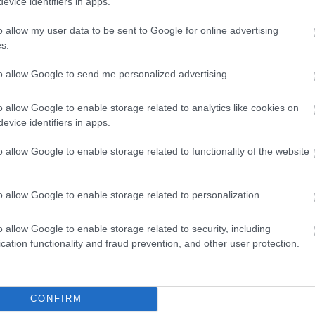
evice identifiers in apps.
ggyűlési határozatot annak érdekében, hogy
o allow my user data to be sent to Google for online advertising
ölhessen elnököt. A korábbi ígéretnek
s.
an
Toroczkai László
lesz.
to allow Google to send me personalized advertising.
mentelmi ügyéről is.
o allow Google to enable storage related to analytics like cookies on
evice identifiers in apps.
o allow Google to enable storage related to functionality of the website
rdések és kérdések órája is szerepel a
r
kíván felszólalni, aki a tervek szerint a
o allow Google to enable storage related to personalization.
éz kérdést a magyar családok
o allow Google to enable storage related to security, including
cation functionality and fraud prevention, and other user protection.
szi ülésszakának utolsó napja is. A
kezdi meg az őszi ülésszakot.
CONFIRM