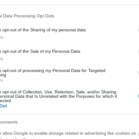
yzetének rendezése.
l Data Processing Opt Outs
a nemzeti vagyonnak minősülne, az alapítói
ett lehetőség nyílna az alapítványok
o opt-out of the Sharing of my personal data.
In
gyetem és közintézmény került ilyen
o opt-out of the Sale of my Personal Data.
In
evőszék korábbi adatai szerint mintegy 3000
ez a szervezetekhez. A Tisza-kormány első
to opt-out of processing my Personal Data for Targeted
ing.
ezi.
In
o opt-out of Collection, Use, Retention, Sale, and/or Sharing
ersonal Data that Is Unrelated with the Purposes for which it
SGÁLÓBIZOTTSÁG
lected.
Out
 László
mandátumát is, miután elődje,
Tát
consents
o allow Google to enable storage related to advertising like cookies on
ket vizsgáló parlamenti bizottság ügye is. A