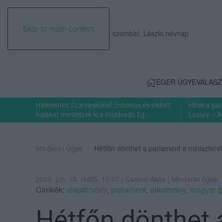
Skip to main content
2026. augusztus 08., szombat, László névnap
EGER ÜGYE
VÁLASZ
Halmentés Szarvaskőnél: őshonos és védett
Hírek a ga
halakat mentettek ki a kiszáradó Eg...
Luxury – A
Mindenki Ügye
Hétfőn dönthet a parlament a miniszterel
2026. jún. 15. Hétfő, 10:07 | Csarnó Ákos | Mindenki ügye
Címkék:
alaptörvény
,
parlament
,
alkotmány
,
magyar p
Hétfőn dönthet 