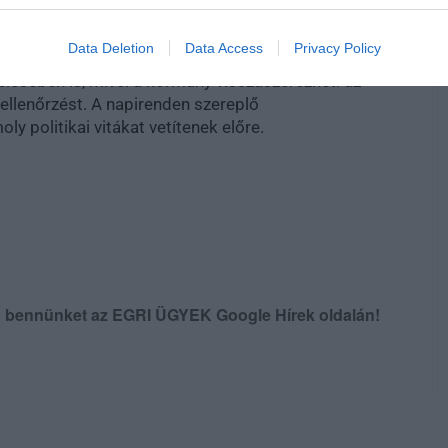
tése a miniszterelnöki mandátumok nyolcéves
Data Deletion
Data Access
Privacy Policy
 a magyar politikai rendszer működését. Emellett
elésében is, mivel a kormány visszaszerezheti az
ellenőrzést. A napirenden szereplő
y politikai vitákat vetítenek előre.
en bennünket az EGRI ÜGYEK Google Hírek oldalán!