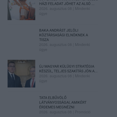
HÁZI FELADAT JÖHET AZ ALSÓ ...
2026. augusztus 08
|
Mindenki
ügye
BAKA ANDRÁST JELÖLI
KÖZTÁRSASÁGI ELNÖKNEK A
TISZA
2026. augusztus 08
|
Mindenki
ügye
ÚJ MAGYAR KÜLÜGYI STRATÉGIA
KÉSZÜL, TELJES SZAKÍTÁS JÖN A...
2026. augusztus 08
|
Mindenki
ügye
TATA ELBŰVÖLŐ
LÁTVÁNYOSSÁGAI, AMIKÉRT
ÉRDEMES MEGNÉZNI
2026. augusztus 08
|
Promóció