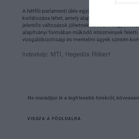
A hétfői parlamenti ülés egyik legfontosabb dön
korlátozása lehet, amely alapjaiban alakíthatja át
jelentős változások jöhetnek az állami vagyon kez
alapítványi formában működő intézmények feletti 
vizsgálóbizottsági és mentelmi ügyek szintén komol
indexkép: MTI, Hegedüs Róbert
Ne maradjon le a legfrissebb hírekről, kövess
VISSZA A FŐOLDALRA