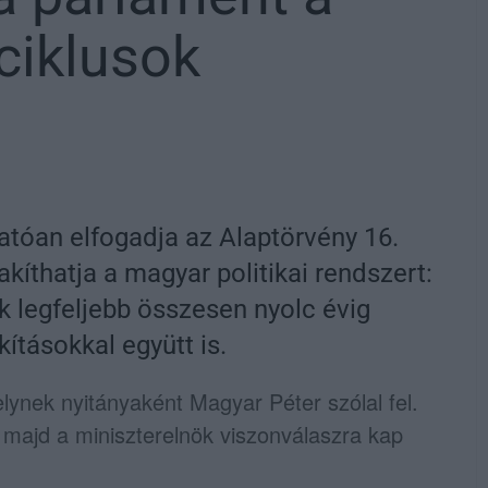
ciklusok
atóan elfogadja az Alaptörvény 16.
kíthatja a magyar politikai rendszert:
ök legfeljebb összesen nyolc évig
ításokkal együtt is.
elynek nyitányaként
Magyar Péter
szólal fel.
 majd a miniszterelnök viszonválaszra kap