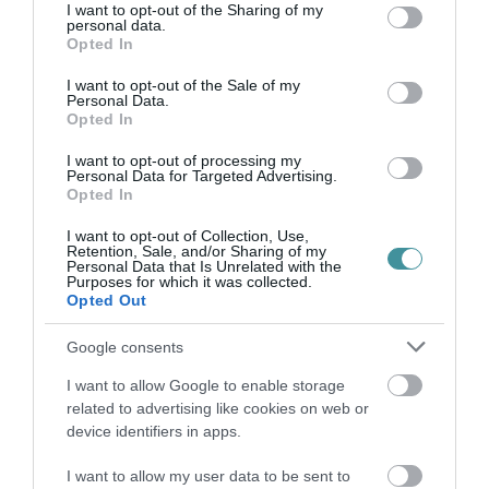
not limited to your visit or usage behaviour. You may click to
I want to opt-out of the Sharing of my
personal data.
grant or deny consent to Google and its third-party tags to
Opted In
HOLTAN SZÁLLÍTOTTÁK HAZA A 80 ÉVES
use your data for below specified purposes in below Google
ASSZONYT A HATVANI KÓR...
consent section.
I want to opt-out of the Sale of my
2026. augusztus 06
|
Riasztó
Personal Data.
Opted In
I want to opt-out of processing my
Personal Data for Targeted Advertising.
Opted In
GÁRDONYI MESEKERT VÁRJA A
I want to opt-out of Collection, Use,
CSALÁDOKAT – HÁROM NAPON ÁT ING...
Retention, Sale, and/or Sharing of my
2026. augusztus 06
|
Programok
Personal Data that Is Unrelated with the
Purposes for which it was collected.
Opted Out
Google consents
I want to allow Google to enable storage
MAGYAR PÉTER: KIÍRJÁK AZ ELSŐ
related to advertising like cookies on web or
SZÉLERŐMŰVI PÁLYÁZATOKAT, M...
device identifiers in apps.
2026. augusztus 06
|
Mindenki ügye
I want to allow my user data to be sent to