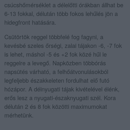
csúcshőmérséklet a délelőtti órákban állhat be
6-13 fokkal, délután több fokos lehűlés jön a
hidegfront hatására.
Csütörtök reggel többfelé fog fagyni, a
kevésbé szeles őrségi, zalai tájakon -6, -7 fok
is lehet, máshol -5 és +2 fok közé hűl le
reggelre a levegő. Napközben többórás
napsütés várható, a felhőátvonulásokból
legfeljebb északkeleten fordulhat elő futó
hózápor. A délnyugati tájak kivételével élénk,
erős lesz a nyugati-északnyugati szél. Kora
délután 2 és 8 fok közötti maximumokat
mérhetünk.