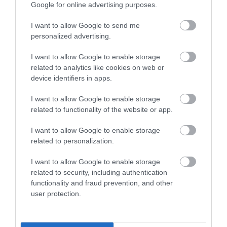
Google for online advertising purposes.
I want to allow Google to send me
ELOLTOTTÁK A TÜZET
personalized advertising.
DÉDESTAPOLCSÁNYNÁL, KILENCÓRÁS
KÜZDELE...
I want to allow Google to enable storage
2026. augusztus 06
|
Környék ügye
related to analytics like cookies on web or
device identifiers in apps.
I want to allow Google to enable storage
related to functionality of the website or app.
KATONAI HELIKOPTEREK SEGÍTIK AZ
OLTÁST A DÉDESTAPOLCSÁNYI...
I want to allow Google to enable storage
2026. augusztus 05
|
Riasztó
related to personalization.
I want to allow Google to enable storage
related to security, including authentication
functionality and fraud prevention, and other
user protection.
VISSZATÉR EGER BELVÁROSÁNAK
LEGNAGYOBB BORÜNNEPE: AUGUSZT...
2026. augusztus 05
|
Programok