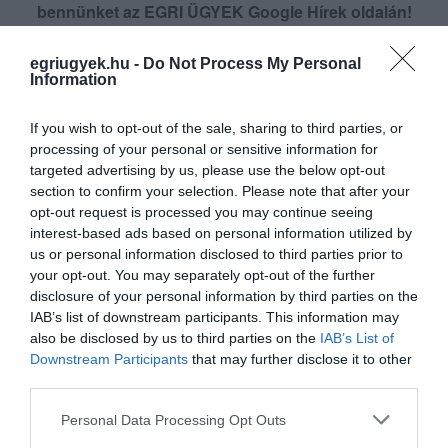
bennünket az EGRI ÜGYEK Google Hírek oldalán!
egriugyek.hu -
Do Not Process My Personal
VISSZA A FŐOLDALRA
Information
If you wish to opt-out of the sale, sharing to third parties, or
processing of your personal or sensitive information for
targeted advertising by us, please use the below opt-out
section to confirm your selection. Please note that after your
opt-out request is processed you may continue seeing
interest-based ads based on personal information utilized by
Legfrissebb híreink
us or personal information disclosed to third parties prior to
your opt-out. You may separately opt-out of the further
disclosure of your personal information by third parties on the
IAB’s list of downstream participants. This information may
ÚJ HŰTŐRENDSZER A MARKHOT FERENC
also be disclosed by us to third parties on the
IAB’s List of
KÓRHÁZBAN: TÖBB MINT 70 ...
Downstream Participants
that may further disclose it to other
2026. augusztus 06
|
Eger ügye
third parties.
Please note that this website/app uses one or more Google
Personal Data Processing Opt Outs
services and may gather and store information including but