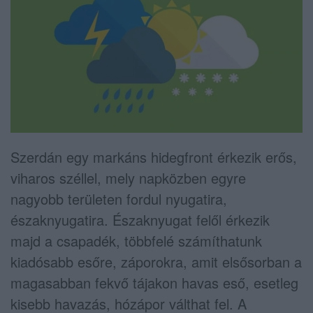
Szerdán egy markáns hidegfront érkezik erős,
viharos széllel, mely napközben egyre
nagyobb területen fordul nyugatira,
északnyugatira. Északnyugat felől érkezik
majd a csapadék, többfelé számíthatunk
kiadósabb esőre, záporokra, amit elsősorban a
magasabban fekvő tájakon havas eső, esetleg
kisebb havazás, hózápor válthat fel. A