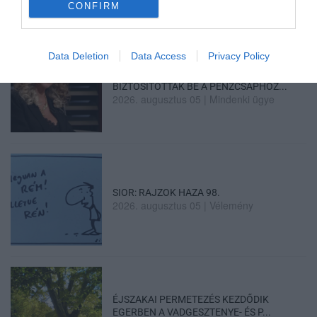
CONFIRM
Data Deletion
Data Access
Privacy Policy
„A NER-FELESÉGEK GYEREKKEL
BIZTOSÍTOTTÁK BE A PÉNZCSAPHOZ...
2026. augusztus 05
|
Mindenki ügye
SIOR: RAJZOK HAZA 98.
2026. augusztus 05
|
Vélemény
ÉJSZAKAI PERMETEZÉS KEZDŐDIK
EGERBEN A VADGESZTENYE- ÉS P...