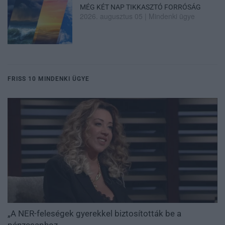
MÉG KÉT NAP TIKKASZTÓ FORRÓSÁG
2026. augusztus 05
|
Mindenki ügye
FRISS 10 MINDENKI ÜGYE
„A NER-feleségek gyerekkel biztosították be a
pénzcsaphoz...