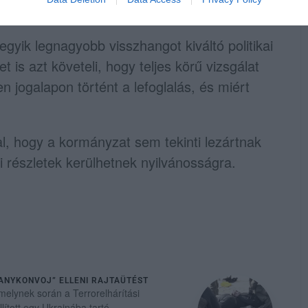
gyik legnagyobb visszhangot kiváltó politikai
et is azt követeli, hogy teljes körű vizsgálat
yen jogalapon történt a lefoglalás, és miért
l, hogy a kormányzat sem tekinti lezártnak
 részletek kerülhetnek nyilvánosságra.
RANYKONVOJ” ELLENI RAJTAÜTÉST
amelynek során a Terrorelhárítási
ított egy Ukrajnába tartó