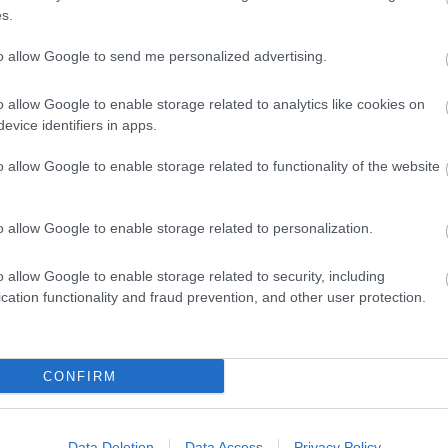
s.
to allow Google to send me personalized advertising.
o allow Google to enable storage related to analytics like cookies on
evice identifiers in apps.
főbb ügyész többször is utasította a
den körülményét tárják fel, függetlenül
o allow Google to enable storage related to functionality of the website
agy szervezeteket érint.
o allow Google to enable storage related to personalization.
 is, hogy a büntetőeljárás nyomozati
l megjelent találgatások és verziók
o allow Google to enable storage related to security, including
cation functionality and fraud prevention, and other user protection.
emi eredmények várhatók, amelyekről
CONFIRM
Data Deletion
Data Access
Privacy Policy