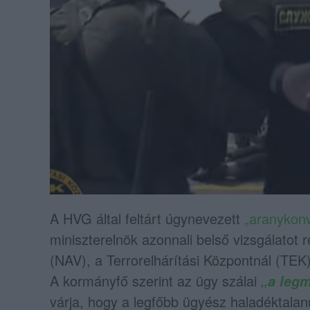
A HVG által feltárt úgynevezett
„aranykonv
miniszterelnök azonnali belső vizsgálatot 
(NAV), a Terrorelhárítási Központnál (TEK)
A kormányfő szerint az ügy szálai
„a leg
várja, hogy a legfőbb ügyész haladéktalanu