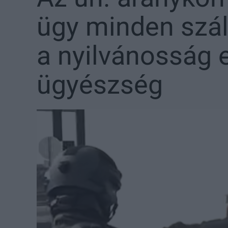
ügy minden szálá
a nyilvánosság e
ügyészség