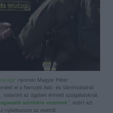
oj-ügy”
nyomán Magyar Péter
rendelt el a Nemzeti Adó- és Vámhivatalnál
, valamint az ügyben érintett szolgálatoknál.
, ezért azt
magasabb szintekre vezetnek”
l nyilatkozzon az esetről.