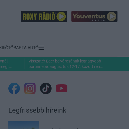
KIKÖTŐ
BARTA AUTÓ
ynál,
Visszatér Eger belvárosának legnagyobb
megf...
borünnepe: augusztus 12-17. között ren...
Legfrissebb híreink