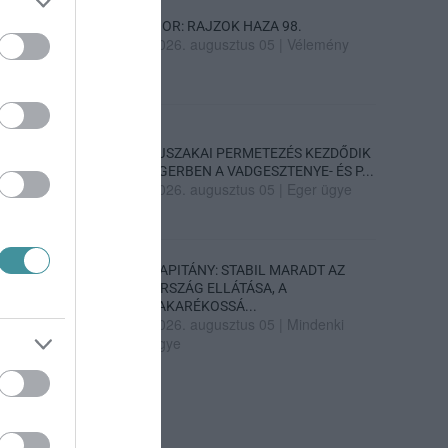
SIOR: RAJZOK HAZA 98.
2026. augusztus 05
|
Vélemény
ÉJSZAKAI PERMETEZÉS KEZDŐDIK
EGERBEN A VADGESZTENYE- ÉS P...
2026. augusztus 05
|
Eger ügye
KAPITÁNY: STABIL MARADT AZ
ORSZÁG ELLÁTÁSA, A
TAKARÉKOSSÁ...
2026. augusztus 05
|
Mindenki
ügye