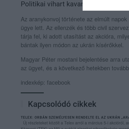
Politikai vihart kavart az ügy
Az aranykonvoj története az elmúlt napok e
ügye lett. Az ellenzék és több civil szervez
tárja fel, ki adott utasítást az akcióra, mil
bántak ilyen módon az ukrán kísérőkkel.
Magyar Péter mostani bejelentése arra uta
az ügyet, és a következő hetekben további
indexkép: facebook
Kapcsolódó cikkek
TELEX: ORBÁN SZEMÉLYESEN RENDELTE EL AZ UKRÁN „A
Új részleteket közölt a Telex arról a március 5-i akcióról, 
Központ (TEK) az M0-s autóút alacskai pihenőhelyén megáll