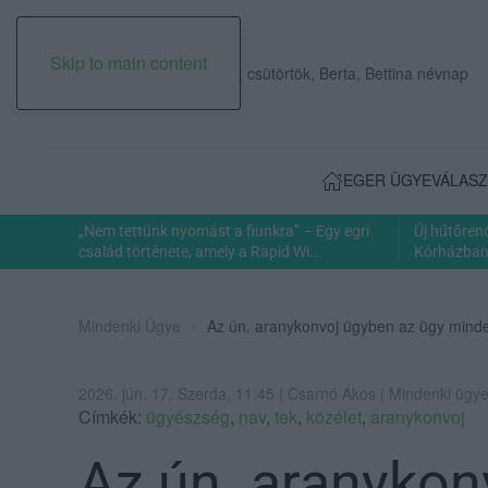
Skip to main content
2026. augusztus 06., csütörtök, Berta, Bettina névnap
EGER ÜGYE
VÁLASZ
„Nem tettünk nyomást a fiunkra” – Egy egri
Új hűtőren
család története, amely a Rapid Wi...
Kórházban: 
Mindenki Ügye
Az ún. aranykonvoj ügyben az ügy minden
2026. jún. 17. Szerda, 11:45 | Csarnó Ákos | Mindenki ügy
Címkék:
ügyészség
,
nav
,
tek
,
közélet
,
aranykonvoj
Az ún. aranykon