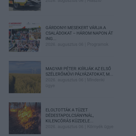
2026. augusztus 06
|
Riasztó
GÁRDONYI MESEKERT VÁRJA A
CSALÁDOKAT – HÁROM NAPON ÁT
ING...
2026. augusztus 06
|
Programok
MAGYAR PÉTER: KIÍRJÁK AZ ELSŐ
SZÉLERŐMŰVI PÁLYÁZATOKAT, M...
2026. augusztus 06
|
Mindenki
ügye
ELOLTOTTÁK A TÜZET
DÉDESTAPOLCSÁNYNÁL,
KILENCÓRÁS KÜZDELE...
2026. augusztus 06
|
Környék ügye