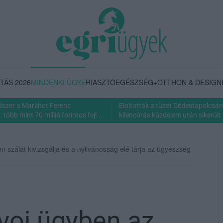
TÁS 2026
MINDENKI ÜGYE
RIASZTÓ
EGÉSZSÉG+
OTTHON & DESIGN
dszer a Markhot Ferenc
Eloltották a tüzet Dédestapolcsán
több mint 70 millió forintos fejl...
kilencórás küzdelem után sikerült 
 szálát kivizsgálja és a nyilvánosság elé tárja az ügyészség
e
voj ügyben az