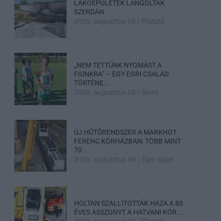
LAKÓÉPÜLETEK LÁNGOLTAK
SZERDÁN
2026. augusztus 06
|
Riasztó
„NEM TETTÜNK NYOMÁST A
FIUNKRA” – EGY EGRI CSALÁD
TÖRTÉNE...
2026. augusztus 06
|
Sport
ÚJ HŰTŐRENDSZER A MARKHOT
FERENC KÓRHÁZBAN: TÖBB MINT
70 ...
2026. augusztus 06
|
Eger ügye
HOLTAN SZÁLLÍTOTTÁK HAZA A 80
ÉVES ASSZONYT A HATVANI KÓR...