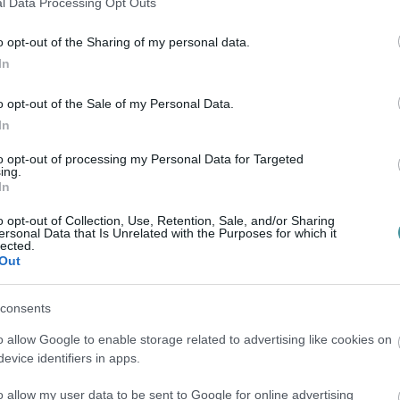
szükséges jogi háttér egy részét a kritikusok
l Data Processing Opt Outs
kori Orbán-kormány.
o opt-out of the Sharing of my personal data.
In
o opt-out of the Sale of my Personal Data.
In
ben megerősítette, hogy az ügyben több
to opt-out of processing my Personal Data for Targeted
k szerint az Alkotmányvédelmi Hivatal 2026.
ing.
In
 gyanúja miatt, amelyet az ügyészség másnap
ának.
o opt-out of Collection, Use, Retention, Sale, and/or Sharing
ersonal Data that Is Unrelated with the Purposes for which it
lected.
 nyomozás jelenleg is felderítési szakaszban
Out
a: az akció végrehajtásáról előzetesen
consents
omást.
o allow Google to enable storage related to advertising like cookies on
lményeit is. A Fővárosi Nyomozó
evice identifiers in apps.
ette és más bűncselekmények gyanúja miatt
o allow my user data to be sent to Google for online advertising