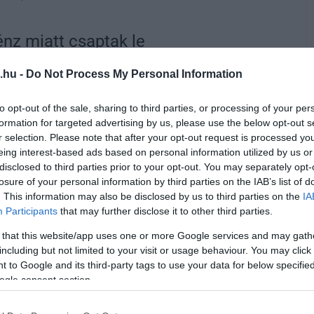
énz miatt csaptak le
n magyar hatóságok állítottak meg egy
.hu -
Do Not Process My Personal Information
özlekedő pénz- és aranyszállítmányt. Bár az
to opt-out of the sale, sharing to third parties, or processing of your per
lőre bejelentette a szállítmányt és annak
formation for targeted advertising by us, please use the below opt-out s
ták a mintegy 27 milliárd forint értékű
r selection. Please note that after your opt-out request is processed y
eing interest-based ads based on personal information utilized by us or
disclosed to third parties prior to your opt-out. You may separately opt-
losure of your personal information by third parties on the IAB’s list of
ncselték, csuklyát húztak a fejükre,
. This information may also be disclosed by us to third parties on the
IA
Participants
that may further disclose it to other third parties.
még az ukrán konzult sem engedték
teltével kiutasították őket Magyarországról.
 that this website/app uses one or more Google services and may gath
including but not limited to your visit or usage behaviour. You may click 
nappal később visszaadták a tulajdonos ukrán
 to Google and its third-party tags to use your data for below specifi
ogle consent section.