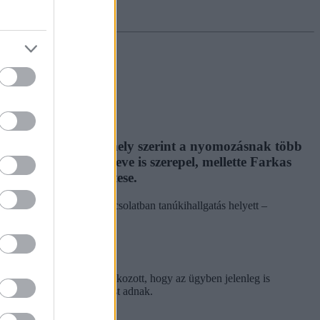
gyben
belső dokumentum, amely szerint a nyomozásnak több
t miniszterelnök neve is szerepel, mellette Farkas
észeti elnökhelyettese.
en tisztázni, és velük kapcsolatban tanúkihallgatás helyett –
nne. Ehelyett arra hivatkozott, hogy az ügyben jelenleg is
yekről később tájékoztatást adnak.