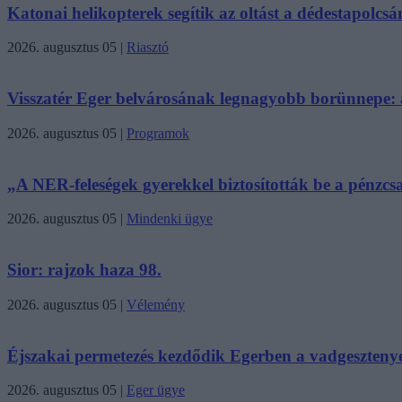
Katonai helikopterek segítik az oltást a dédestapolcsán
2026. augusztus 05
|
Riasztó
Visszatér Eger belvárosának legnagyobb borünnepe: a
2026. augusztus 05
|
Programok
„A NER-feleségek gyerekkel biztosították be a pénzcsa
2026. augusztus 05
|
Mindenki ügye
Sior: rajzok haza 98.
2026. augusztus 05
|
Vélemény
Éjszakai permetezés kezdődik Egerben a vadgesztenye-
2026. augusztus 05
|
Eger ügye