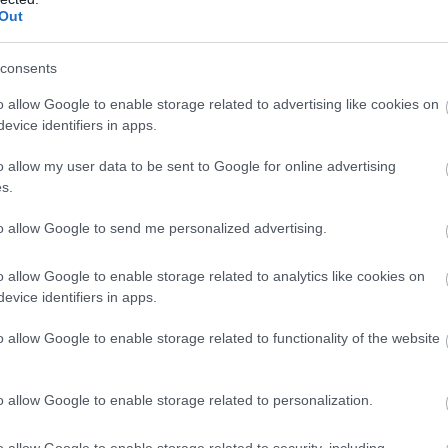
Out
merül az aranykonvoj-ügyben
consents
örs
o allow Google to enable storage related to advertising like cookies on
 Viktor neve is felmerül az aranykonvoj-ü
evice identifiers in apps.
o allow my user data to be sent to Google for online advertising
s.
y: a
444
birtokába került egy állítólagos ügyészségi 
s vizsgálnia kellene. A dokumentumban Orbán Viktor vol
to allow Google to send me personalized advertising.
zgató és Demeter Tamás, a NAV korábbi bűnügyi és rend
o allow Google to enable storage related to analytics like cookies on
tasításokat hozó személyek”
büntetőjogi felelősségét kellene elsődleges
evice identifiers in apps.
hetnek szóba.
o allow Google to enable storage related to functionality of the website
alódiságát
 a dokumentum hitelességét, ugyanakkor azt sem közölte, hogy hamis le
o allow Google to enable storage related to personalization.
. A közlemény szerint a közeljövőben érdemi eredmények várhatók, amel
o allow Google to enable storage related to security, including