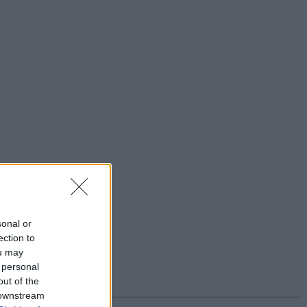
sonal or
ection to
ou may
 personal
out of the
 downstream