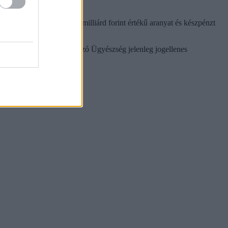
akció során mintegy 27 milliárd forint értékű aranyat és készpénzt
ellépése. A Fővárosi Nyomozó Ügyészség jelenleg jogellenes