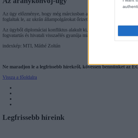
Az aranykonvoj-ügy
authenti
Az ügy előzménye, hogy még márciusban a magyar hatóságok Vecsés köz
foglaltak le, az ukrán állampolgárokat őrizetbe vették, majd kiutasíto
Az ügyből diplomáciai konfliktus alakult ki, miközben több eljárás i
fogvatartás és hivatali visszaélés gyanúja miatt nyomoz.
indexkép: MTI, Máthé Zoltán
Ne maradjon le a legfrissebb hírekről, kövessen bennünket az
Vissza a főoldalra
Legfrissebb híreink