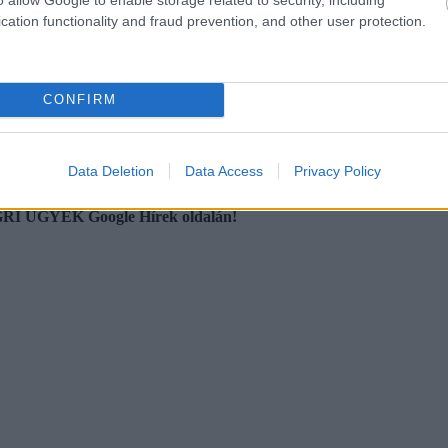
cation functionality and fraud prevention, and other user protection.
elében rajtaütöttek egy Ukrajna felé tartó pénzszállító konvojon. Az 
tták az országból. A lefoglalt értékeket később visszaadták Ukrajnának.
s indult annak vizsgálatára, hogy jogszerű volt-e a magyar hatóságok f
CONFIRM
Data Deletion
Data Access
Privacy Policy
 EGRI ÜGYEK Google Hírek oldalán!