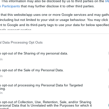
. This information may also be disclosed by us to third parties on the
IA
Participants
that may further disclose it to other third parties.
 that this website/app uses one or more Google services and may gath
including but not limited to your visit or usage behaviour. You may click 
 to Google and its third-party tags to use your data for below specifi
ogle consent section.
l Data Processing Opt Outs
o opt-out of the Sharing of my personal data.
In
ugusztus 12-17. között ren...
o opt-out of the Sale of my Personal Data.
ő dokumentum tárja fel az...
In
rendőrségi vizsgálat in...
to opt-out of processing my Personal Data for Targeted
ing.
In
tják a gyermekek ell...
o opt-out of Collection, Use, Retention, Sale, and/or Sharing
ersonal Data that Is Unrelated with the Purposes for which it
lected.