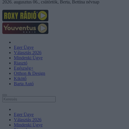
2026. augusztus 06., csütörtök, Berta, Bettina névnap
Eger Ügye
Választás 2026
Mindenki Ügye
Riasztó
Egészség+
Otthon & Design
Kikötő
Barta Autó
Eger Ügye
Választás 2026
Mindenki Ügye