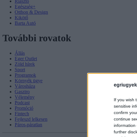
Riasztó
Egészség+
Otthon & Design
Kikötő
Barta Autó
További rovatok
Állás
Eger Outlet
Zöld hírek
Sport
Programok
Környék ügye
egriugyek
Városháza
Gasztro
Vélemény
If you wish 
Podcast
sensitive in
Promóció
confirm you
Fintech
continue se
Fejleszd lelkesen
Páros-páratlan
information 
further disc