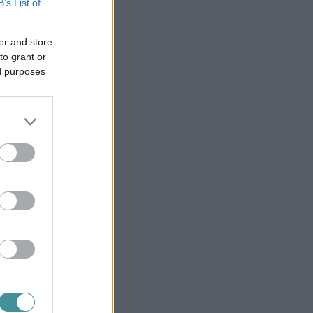
B’s List of
er and store
to grant or
ed purposes