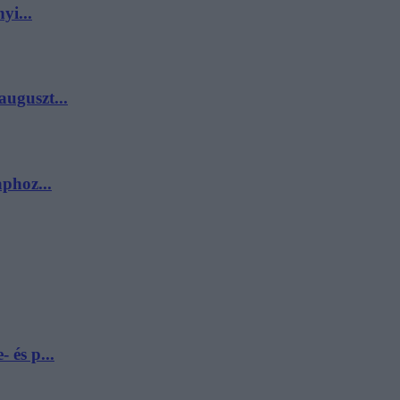
yi...
uguszt...
phoz...
 és p...