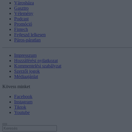
Városháza
Gasztro
Vélemény
Podcast
Promóció
Fintech
Fejleszd lelkesen
Páros-páratlan
Impresszum
Hozzáférési nyilatkozat
Kommentelési szabályzat
Szerzői jogok
Médiaajánlat
Kövess minket
Facebook
Instagram
Tiktok
Youtube