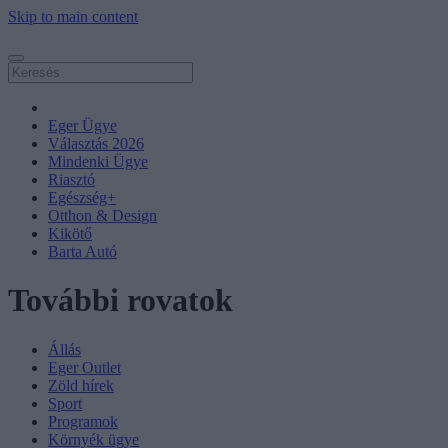
Skip to main content
Eger Ügye
Választás 2026
Mindenki Ügye
Riasztó
Egészség+
Otthon & Design
Kikötő
Barta Autó
További rovatok
Állás
Eger Outlet
Zöld hírek
Sport
Programok
Környék ügye