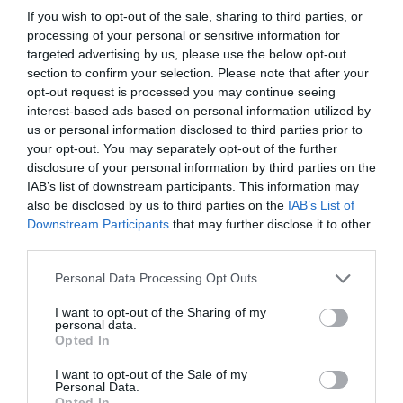
A kormányfő szerint július 1-jétől az érintettek
If you wish to opt-out of the sale, sharing to third parties, or
ennek körülbelül a felét kapnák, ugyanakkor
processing of your personal or sensitive information for
targeted advertising by us, please use the below opt-out
jelezte, hogy a vármegyei közgyűlések
section to confirm your selection. Please note that after your
tagjainak díjazását is csökkentenék.
opt-out request is processed you may continue seeing
interest-based ads based on personal information utilized by
us or personal information disclosed to third parties prior to
your opt-out. You may separately opt-out of the further
Szélesebb körű politikusi bérreform
disclosure of your personal information by third parties on the
jöhet
IAB’s list of downstream participants. This information may
also be disclosed by us to third parties on the
IAB’s List of
Downstream Participants
that may further disclose it to other
Magyar Péter már korábban, egy televíziós
third parties.
interjúban is beszélt arról, hogy a Tisza Párt a
Please note that this website/app uses one or more Google
Personal Data Processing Opt Outs
politikai vezetők részéről nagyobb
services and may gather and store information including but
önmérsékletet vár el. Akkor úgy fogalmazott: a
not limited to your visit or usage behaviour. You may click to
I want to opt-out of the Sharing of my
personal data.
grant or deny consent to Google and its third-party tags to
választóktól kapott felhatalmazás alapján a
Opted In
use your data for below specified purposes in below Google
miniszterelnök, a miniszterek, az országgyűlési
consent section.
I want to opt-out of the Sale of my
Personal Data.
képviselők és a polgármesterek juttatásait is
Opted In