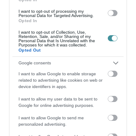
felülvizsgálnák.
I want to opt-out of processing my
Personal Data for Targeted Advertising.
A most benyújtott törvényjavaslat ennek első
Opted In
konkrét lépése lehet. A vita várhatóan komoly
I want to opt-out of Collection, Use,
Retention, Sale, and/or Sharing of my
politikai visszhangot vált majd ki, hiszen a
Personal Data that Is Unrelated with the
Purposes for which it was collected.
kérdés közvetlenül érinti az önkormányzati
Opted Out
vezetők jövedelmét, miközben a települések
Google consents
jelentős része egyre nehezebb pénzügyi
I want to allow Google to enable storage
környezetben működik.
related to advertising like cookies on web or
device identifiers in apps.
indexkép: MTI, Komka Péter
I want to allow my user data to be sent to
Google for online advertising purposes.
I want to allow Google to send me
personalized advertising.
Ne maradjon le a legfrissebb hírekről, kövessen