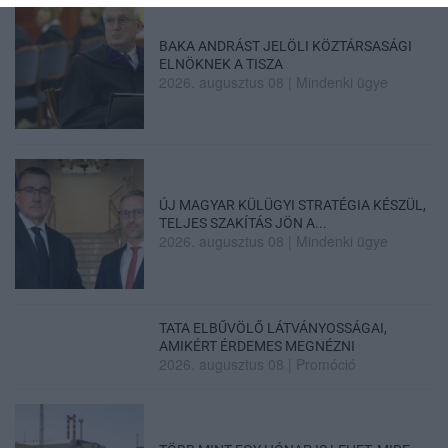
BAKA ANDRÁST JELÖLI KÖZTÁRSASÁGI
ELNÖKNEK A TISZA
2026. augusztus 08
|
Mindenki ügye
ÚJ MAGYAR KÜLÜGYI STRATÉGIA KÉSZÜL,
TELJES SZAKÍTÁS JÖN A...
2026. augusztus 08
|
Mindenki ügye
TATA ELBŰVÖLŐ LÁTVÁNYOSSÁGAI,
AMIKÉRT ÉRDEMES MEGNÉZNI
2026. augusztus 08
|
Promóció