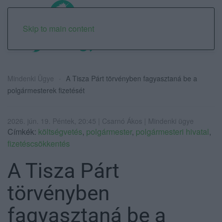
Skip to main content
Mindenki Ügye
A Tisza Párt törvényben fagyasztaná be a
polgármesterek fizetését
2026. jún. 19. Péntek, 20:45 | Csarnó Ákos | Mindenki ügye
Címkék:
költségvetés
,
polgármester
,
polgármesteri hivatal
,
fizetéscsökkentés
A Tisza Párt
törvényben
fagyasztaná be a