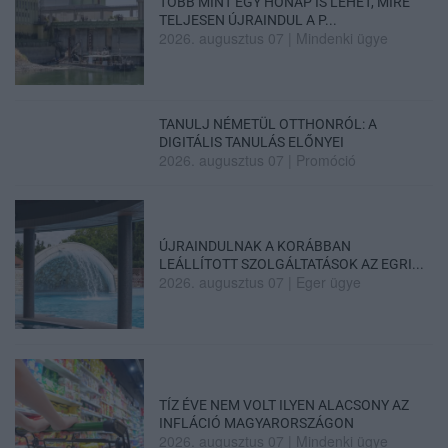
TÖBB MINT EGY HÓNAP IS LEHET, MIRE
TELJESEN ÚJRAINDUL A P...
2026. augusztus 07
|
Mindenki ügye
TANULJ NÉMETÜL OTTHONRÓL: A
DIGITÁLIS TANULÁS ELŐNYEI
2026. augusztus 07
|
Promóció
ÚJRAINDULNAK A KORÁBBAN
LEÁLLÍTOTT SZOLGÁLTATÁSOK AZ EGRI...
2026. augusztus 07
|
Eger ügye
TÍZ ÉVE NEM VOLT ILYEN ALACSONY AZ
INFLÁCIÓ MAGYARORSZÁGON
2026. augusztus 07
|
Mindenki ügye