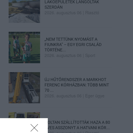
LAKÓÉPÜLETEK LÁNGOLTAK
SZERDÁN
2026. augusztus 06
|
Riasztó
„NEM TETTÜNK NYOMÁST A
FIUNKRA” – EGY EGRI CSALÁD
TÖRTÉNE...
2026. augusztus 06
|
Sport
ÚJ HŰTŐRENDSZER A MARKHOT
FERENC KÓRHÁZBAN: TÖBB MINT
70 ...
2026. augusztus 06
|
Eger ügye
HOLTAN SZÁLLÍTOTTÁK HAZA A 80
ÉVES ASSZONYT A HATVANI KÓR...