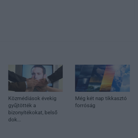
Közmédiások évekig
Még két nap tikkasztó
gyűjtötték a
forróság
bizonyítékokat, belső
dok...