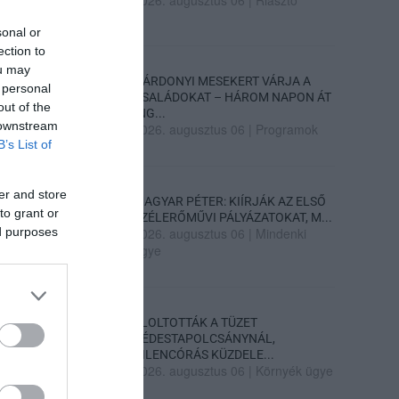
2026. augusztus 06
|
Riasztó
sonal or
ection to
ou may
GÁRDONYI MESEKERT VÁRJA A
 personal
CSALÁDOKAT – HÁROM NAPON ÁT
out of the
ING...
 downstream
2026. augusztus 06
|
Programok
B’s List of
er and store
MAGYAR PÉTER: KIÍRJÁK AZ ELSŐ
to grant or
SZÉLERŐMŰVI PÁLYÁZATOKAT, M...
ed purposes
2026. augusztus 06
|
Mindenki
ügye
ELOLTOTTÁK A TÜZET
DÉDESTAPOLCSÁNYNÁL,
KILENCÓRÁS KÜZDELE...
2026. augusztus 06
|
Környék ügye