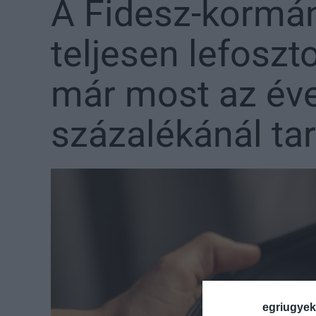
A Fidesz-kormán
teljesen lefoszt
már most az éve
százalékánál ta
egriugyek