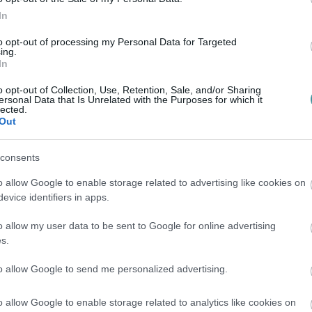
tani az idei költségvetési célokat,
In
kai szereplők is egyre súlyosabb pénzügyi
to opt-out of processing my Personal Data for Targeted
ing.
In
központi alrendszere – amelybe az
o opt-out of Collection, Use, Retention, Sale, and/or Sharing
ersonal Data that Is Unrelated with the Purposes for which it
s végéig 3,85 ezer milliárd forintos hiánnyal
lected.
ában 3,74 ezer milliárd forintos mínuszt
Out
i alapjai 150,3 milliárd forintos hiányt
consents
 ugyan 43,9 milliárd forintos többletet értek
o allow Google to enable storage related to advertising like cookies on
 összképet.
evice identifiers in apps.
ny keletkezett, ami még a tavalyi, szintén
o allow my user data to be sent to Google for online advertising
eghaladja. A költségvetési törvény eredetileg
s.
 hiánnyal számolt, vagyis ennek már most a 91
to allow Google to send me personalized advertising.
o allow Google to enable storage related to analytics like cookies on