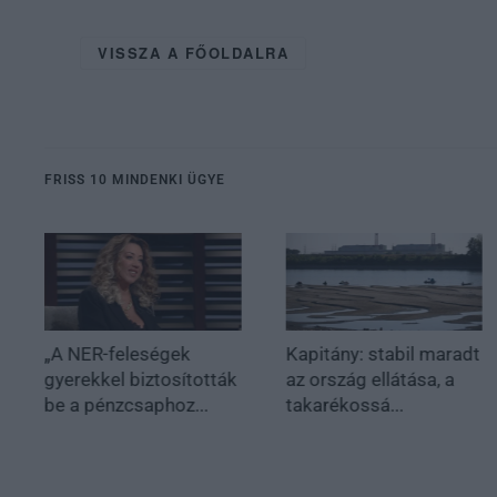
VISSZA A FŐOLDALRA
FRISS 10 MINDENKI ÜGYE
„A NER-feleségek
Kapitány: stabil maradt
gyerekkel biztosították
az ország ellátása, a
be a pénzcsaphoz...
takarékossá...