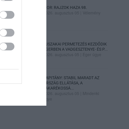
SIOR: RAJZOK HAZA 98.
2026. augusztus 05
|
Vélemény
ÉJSZAKAI PERMETEZÉS KEZDŐDIK
EGERBEN A VADGESZTENYE- ÉS P...
2026. augusztus 05
|
Eger ügye
KAPITÁNY: STABIL MARADT AZ
ORSZÁG ELLÁTÁSA, A
TAKARÉKOSSÁ...
2026. augusztus 05
|
Mindenki
ügye