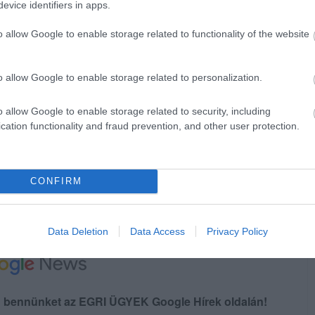
gasabb, informális hiánycéllal számol a
evice identifiers in apps.
rd forintos deficitet jelentene, amelynek
o allow Google to enable storage related to functionality of the website
o allow Google to enable storage related to personalization.
éppontjába is került.
Magyar Péter
, a
 írt közösségi oldalán, hogy információik
o allow Google to enable storage related to security, including
sai is azt mutatják: az idei hiány jóval
cation functionality and fraud prevention, and other user protection.
.
CONFIRM
Data Deletion
Data Access
Privacy Policy
en bennünket az EGRI ÜGYEK Google Hírek oldalán!