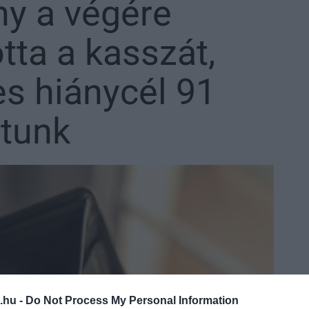
y a végére
otta a kasszát,
s hiánycél 91
rtunk
.hu -
Do Not Process My Personal Information