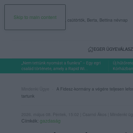
Skip to main content
2026. augusztus 06., csütörtök, Berta, Bettina névnap
EGER ÜGYE
VÁLASZ
„Nem tettünk nyomást a fiunkra” – Egy egri
Új hűtőren
család története, amely a Rapid Wi...
Kórházban: 
Mindenki Ügye
A Fidesz-kormány a végére teljesen lefo
tartunk
2026. május 08. Péntek, 15:02 | Csarnó Ákos | Mindenki ü
Címkék:
gazdaság