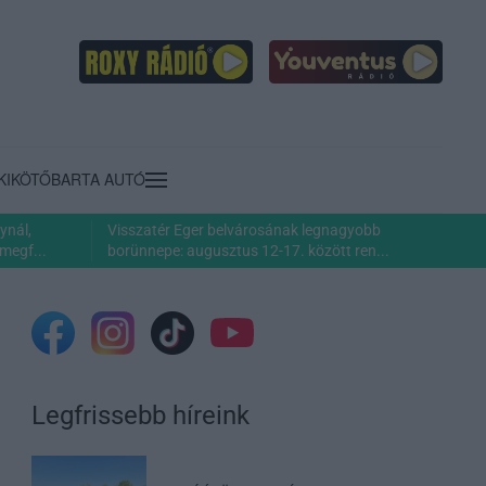
KIKÖTŐ
BARTA AUTÓ
ynál,
Visszatér Eger belvárosának legnagyobb
megf...
borünnepe: augusztus 12-17. között ren...
Legfrissebb híreink