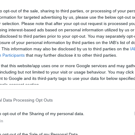
to opt-out of the sale, sharing to third parties, or processing of your per
formation for targeted advertising by us, please use the below opt-out s
r selection. Please note that after your opt-out request is processed y
eing interest-based ads based on personal information utilized by us or
disclosed to third parties prior to your opt-out. You may separately opt-
losure of your personal information by third parties on the IAB’s list of
. This information may also be disclosed by us to third parties on the
IA
Participants
that may further disclose it to other third parties.
 that this website/app uses one or more Google services and may gath
including but not limited to your visit or usage behaviour. You may click 
 to Google and its third-party tags to use your data for below specifi
ogle consent section.
l Data Processing Opt Outs
o opt-out of the Sharing of my personal data.
i hiány az egész évre tervezett deficit 91
In
inisztérium (NGM) friss jelentéséből. A
o opt-out of the Sale of my Personal Data.