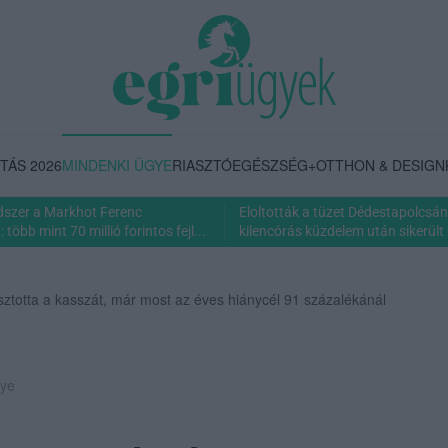
TÁS 2026
MINDENKI ÜGYE
RIASZTÓ
EGÉSZSÉG+
OTTHON & DESIGN
dszer a Markhot Ferenc
Eloltották a tüzet Dédestapolcsán
több mint 70 millió forintos fejl...
kilencórás küzdelem után sikerült 
sztotta a kasszát, már most az éves hiánycél 91 százalékánál
gye