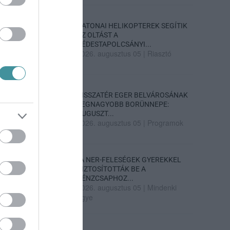
KATONAI HELIKOPTEREK SEGÍTIK
AZ OLTÁST A
DÉDESTAPOLCSÁNYI...
2026. augusztus 05
|
Riasztó
VISSZATÉR EGER BELVÁROSÁNAK
LEGNAGYOBB BORÜNNEPE:
AUGUSZT...
2026. augusztus 05
|
Programok
„A NER-FELESÉGEK GYEREKKEL
BIZTOSÍTOTTÁK BE A
PÉNZCSAPHOZ...
2026. augusztus 05
|
Mindenki
ügye