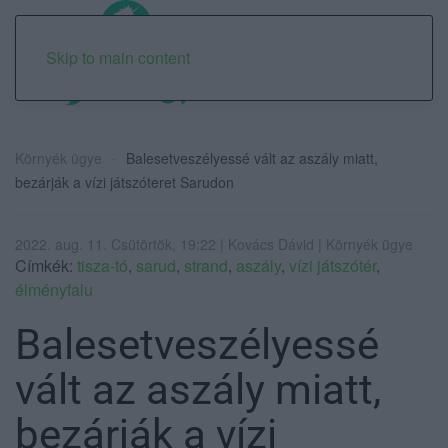
Skip to main content
Környék ügye
Balesetveszélyessé vált az aszály miatt,
bezárják a vízi játszóteret Sarudon
2022. aug. 11. Csütörtök, 19:22 | Kovács Dávid | Környék ügye
Címkék:
tisza-tó
,
sarud
,
strand
,
aszály
,
vízi játszótér
,
élményfalu
Balesetveszélyessé
vált az aszály miatt,
bezárják a vízi