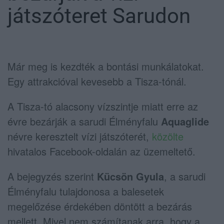
játszóteret Sarudon
Már meg is kezdték a bontási munkálatokat.
Egy attrakcióval kevesebb a Tisza-tónál.
A Tisza-tó alacsony vízszintje miatt erre az
évre bezárják a sarudi Élményfalu
Aquaglide
névre keresztelt vízi játszóterét,
közölte
hivatalos Facebook-oldalán az üzemeltető.
A bejegyzés szerint
Kücsön Gyula
, a sarudi
Élményfalu tulajdonosa a balesetek
megelőzése érdekében döntött a bezárás
mellett. Mivel nem számítanak arra, hogy a