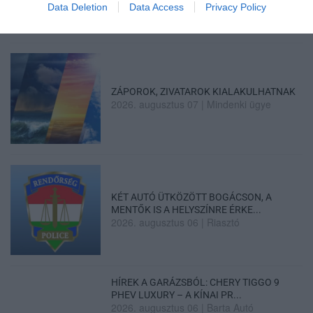
Data Deletion
Data Access
Privacy Policy
ZÁPOROK, ZIVATAROK KIALAKULHATNAK
2026. augusztus 07
|
Mindenki ügye
KÉT AUTÓ ÜTKÖZÖTT BOGÁCSON, A
MENTŐK IS A HELYSZÍNRE ÉRKE...
2026. augusztus 06
|
Riasztó
HÍREK A GARÁZSBÓL: CHERY TIGGO 9
PHEV LUXURY – A KÍNAI PR...
2026. augusztus 06
|
Barta Autó