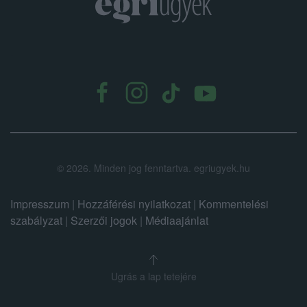
.
©
2026.
Minden jog fenntartva. egriugyek.hu
Impresszum
|
Hozzáférési nyilatkozat
|
Kommentelési
szabályzat
|
Szerzői jogok
|
Médiaajánlat
Ugrás a lap tetejére