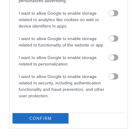
personalized advertising.
I want to allow Google to enable storage
related to analytics like cookies on web or
device identifiers in apps.
TÍZ ÉVE NEM VOLT ILYEN ALACSONY AZ
INFLÁCIÓ MAGYARORSZÁGON
I want to allow Google to enable storage
2026. augusztus 07
|
Mindenki ügye
related to functionality of the website or app.
I want to allow Google to enable storage
related to personalization.
I want to allow Google to enable storage
MINDHÁROM ÜTEMBEN DOLGOZNAK A 25-
ÖS FŐÚTON EGERBEN
related to security, including authentication
2026. augusztus 07
|
Eger ügye
functionality and fraud prevention, and other
user protection.
CONFIRM
HALMENTÉS SZARVASKŐNÉL: ŐSHONOS
ÉS VÉDETT HALAKAT MENTETT...
2026. augusztus 07
|
Környék ügye