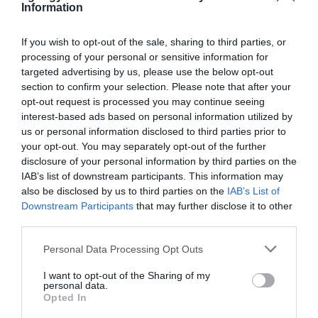
Information
átúszást és átevezést is
lemondták a
szervezők
.
If you wish to opt-out of the sale, sharing to third parties, or
processing of your personal or sensitive information for
(Címlapkép:
Élményfalu Sarud, a Tisza-tó
targeted advertising by us, please use the below opt-out
Aktív- és Ökoturisztikai Központja
/ Facebook.)
section to confirm your selection. Please note that after your
opt-out request is processed you may continue seeing
interest-based ads based on personal information utilized by
us or personal information disclosed to third parties prior to
your opt-out. You may separately opt-out of the further
disclosure of your personal information by third parties on the
Ne maradjon le a legfrissebb hírekről, kövessen
IAB’s list of downstream participants. This information may
bennünket az EGRI ÜGYEK Google Hírek oldalán!
also be disclosed by us to third parties on the
IAB’s List of
Downstream Participants
that may further disclose it to other
third parties.
VISSZA A FŐOLDALRA
Please note that this website/app uses one or more Google
Personal Data Processing Opt Outs
services and may gather and store information including but
not limited to your visit or usage behaviour. You may click to
I want to opt-out of the Sharing of my
personal data.
grant or deny consent to Google and its third-party tags to
Opted In
use your data for below specified purposes in below Google