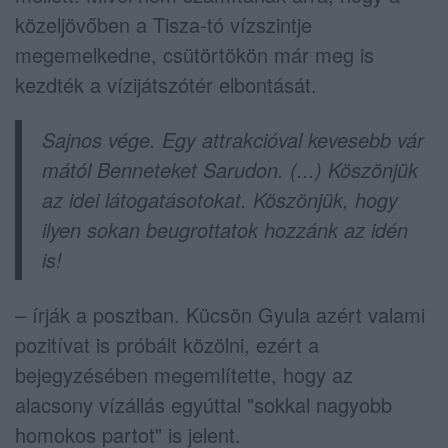
közeljövőben a Tisza-tó vízszintje
megemelkedne, csütörtökön már meg is
kezdték a vízijátszótér elbontását.
Sajnos vége. Egy attrakcióval kevesebb vár
mától Benneteket Sarudon. (...) Köszönjük
az idei látogatásotokat. Köszönjük, hogy
ilyen sokan beugrottatok hozzánk az idén
is!
– írják a posztban. Kücsön Gyula azért valami
pozitívat is próbált közölni, ezért a
bejegyzésében megemlítette, hogy az
alacsony vízállás egyúttal "sokkal nagyobb
homokos partot" is jelent.