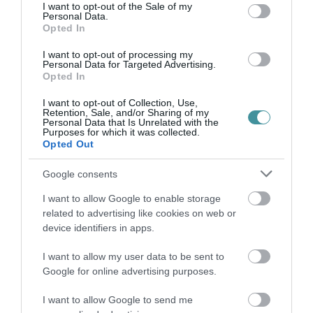
consent section.
I want to opt-out of the Sale of my
Personal Data.
Opted In
Legfrissebb híreink
I want to opt-out of processing my
Personal Data for Targeted Advertising.
Opted In
TÖBB MINT EGY HÓNAP IS LEHET, MIRE
I want to opt-out of Collection, Use,
TELJESEN ÚJRAINDUL A P...
Retention, Sale, and/or Sharing of my
2026. augusztus 07
|
Mindenki ügye
Personal Data that Is Unrelated with the
Purposes for which it was collected.
Opted Out
Google consents
TANULJ NÉMETÜL OTTHONRÓL: A
DIGITÁLIS TANULÁS ELŐNYEI
I want to allow Google to enable storage
2026. augusztus 07
|
Promóció
related to advertising like cookies on web or
device identifiers in apps.
I want to allow my user data to be sent to
ÚJRAINDULNAK A KORÁBBAN
Google for online advertising purposes.
LEÁLLÍTOTT SZOLGÁLTATÁSOK AZ EGRI...
2026. augusztus 07
|
Eger ügye
I want to allow Google to send me