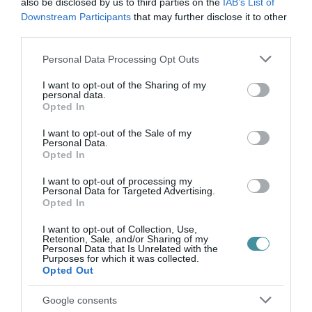
also be disclosed by us to third parties on the
IAB’s List of
mellett az edukációra is hangsúlyt fektet. A
Downstream Participants
that may further disclose it to other
helyi közösségek támogatása, a tudás átadása
third parties.
és a pálinkakultúra népszerűsítése révén a
Please note that this website/app uses one or more Google
Personal Data Processing Opt Outs
Gombosi Pálinkafőző hozzájárul ahhoz, hogy a
services and may gather and store information including but
not limited to your visit or usage behaviour. You may click to
I want to opt-out of the Sharing of my
magyar pálinka hírneve és értéke tovább éljen,
personal data.
grant or deny consent to Google and its third-party tags to
Opted In
és generációk óta fennmaradjon. A pálinka így
use your data for below specified purposes in below Google
consent section.
nemcsak egy ital, hanem a magyar identitás
I want to opt-out of the Sale of my
Personal Data.
szerves része is.
Opted In
I want to opt-out of processing my
Personal Data for Targeted Advertising.
Opted In
A
rovatunk kiemelt partnere a
Gasztro
I want to opt-out of Collection, Use,
Retention, Sale, and/or Sharing of my
Gombosi Pálinkafőző prémium kategóriás
Personal Data that Is Unrelated with the
Purposes for which it was collected.
termékeivel emelheted az események
Opted Out
színvonalát! Látogass el a
honlapra és
Google consents