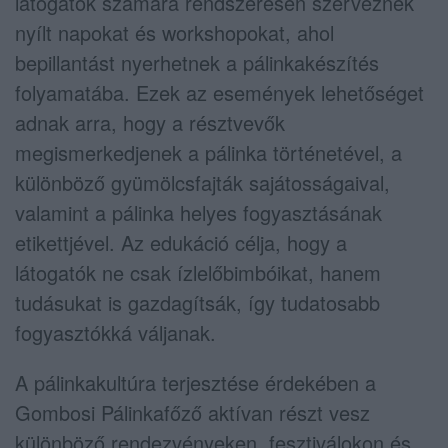
látogatók számára rendszeresen szerveznek
nyílt napokat és workshopokat, ahol
bepillantást nyerhetnek a pálinkakészítés
folyamatába. Ezek az események lehetőséget
adnak arra, hogy a résztvevők
megismerkedjenek a pálinka történetével, a
különböző gyümölcsfajták sajátosságaival,
valamint a pálinka helyes fogyasztásának
etikettjével. Az edukáció célja, hogy a
látogatók ne csak ízlelőbimbóikat, hanem
tudásukat is gazdagítsák, így tudatosabb
fogyasztókká váljanak.
A pálinkakultúra terjesztése érdekében a
Gombosi Pálinkafőző aktívan részt vesz
különböző rendezvényeken, fesztiválokon és