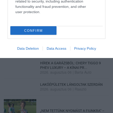
related to security, including authentication
functionality and fraud prevention, and other
Legfrissebb híreink
user protection.
CONFIRM
KÉT AUTÓ ÜTKÖZÖTT BOGÁCSON, A
MENTŐK IS A HELYSZÍNRE ÉRKE...
2026. augusztus 06
|
Riasztó
Data Deletion
Data Access
Privacy Policy
HÍREK A GARÁZSBÓL: CHERY TIGGO 9
PHEV LUXURY – A KÍNAI PR...
2026. augusztus 06
|
Barta Autó
LAKÓÉPÜLETEK LÁNGOLTAK SZERDÁN
2026. augusztus 06
|
Riasztó
„NEM TETTÜNK NYOMÁST A FIUNKRA” –