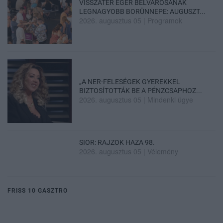
VISSZATÉR EGER BELVÁROSÁNAK
LEGNAGYOBB BORÜNNEPE: AUGUSZT...
2026. augusztus 05
|
Programok
„A NER-FELESÉGEK GYEREKKEL
BIZTOSÍTOTTÁK BE A PÉNZCSAPHOZ...
2026. augusztus 05
|
Mindenki ügye
SIOR: RAJZOK HAZA 98.
2026. augusztus 05
|
Vélemény
FRISS 10 GASZTRO