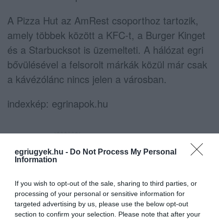
A Pizza Hut az AmRest csoporthoz tartozik,
amely többek között a KFC-t, a Burger Kinget
és a Starbucksot is üzemelteti. A hálózat egri
bővülésével a felsorolt márkák közül már csak
a kávézólánc nincs jelen a városban.
indexkép: egrinapok.hu
egriugyek.hu -
Do Not Process My Personal
Information
Ne maradjon le a legfrissebb hírekről, kövessen
bennünket az EGRI ÜGYEK Google Hírek oldalán!
If you wish to opt-out of the sale, sharing to third parties, or
processing of your personal or sensitive information for
targeted advertising by us, please use the below opt-out
section to confirm your selection. Please note that after your
VISSZA A FŐOLDALRA