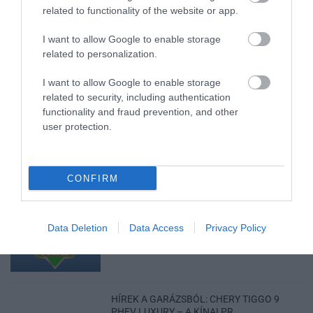
ÉS VÉDETT HALAKAT MENTETT...
related to functionality of the website or app.
2026. augusztus 07
|
Környék ügye
I want to allow Google to enable storage
related to personalization.
I want to allow Google to enable storage
related to security, including authentication
ZÁPOROK, ZIVATAROK KIALAKULHATNAK
functionality and fraud prevention, and other
2026. augusztus 07
|
Mindenki ügye
user protection.
CONFIRM
KÉT AUTÓ ÜTKÖZÖTT BOGÁCSON, A
MENTŐK IS A HELYSZÍNRE ÉRKE...
Data Deletion
Data Access
Privacy Policy
2026. augusztus 06
|
Riasztó
HÍREK A GARÁZSBÓL: CHERY TIGGO 9
PHEV LUXURY – A KÍNAI PR...