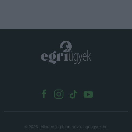
.
©
2026.
Minden jog fenntartva. egriugyek.hu