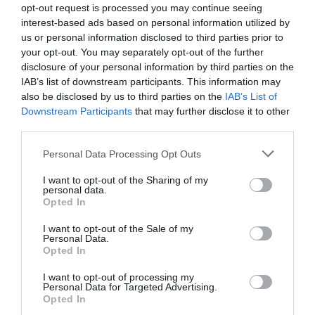
opt-out request is processed you may continue seeing
interest-based ads based on personal information utilized by
us or personal information disclosed to third parties prior to
your opt-out. You may separately opt-out of the further
disclosure of your personal information by third parties on the
IAB’s list of downstream participants. This information may
also be disclosed by us to third parties on the
IAB’s List of
Legfrissebb híreink
Downstream Participants
that may further disclose it to other
third parties.
Please note that this website/app uses one or more Google
Personal Data Processing Opt Outs
services and may gather and store information including but
TANULJ NÉMETÜL OTTHONRÓL: A
not limited to your visit or usage behaviour. You may click to
I want to opt-out of the Sharing of my
DIGITÁLIS TANULÁS ELŐNYEI
personal data.
grant or deny consent to Google and its third-party tags to
2026. augusztus 07
|
Promóció
Opted In
use your data for below specified purposes in below Google
consent section.
I want to opt-out of the Sale of my
Personal Data.
Opted In
I want to opt-out of processing my
ÚJRAINDULNAK A KORÁBBAN
Personal Data for Targeted Advertising.
LEÁLLÍTOTT SZOLGÁLTATÁSOK AZ EGRI...
Opted In
2026. augusztus 07
|
Eger ügye