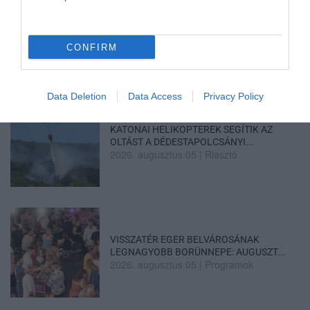
ELOLTOTTÁK A TÜZET
DÉDESTAPOLCSÁNYNÁL, KILENCÓRÁS
CONFIRM
KÜZDELE...
2026. augusztus 06
|
Környék ügye
Data Deletion
Data Access
Privacy Policy
KATONAI HELIKOPTEREK SEGÍTIK AZ
OLTÁST A DÉDESTAPOLCSÁNYI...
2026. augusztus 05
|
Riasztó
VISSZATÉR EGER BELVÁROSÁNAK
LEGNAGYOBB BORÜNNEPE: AUGUSZT...
2026. augusztus 05
|
Programok