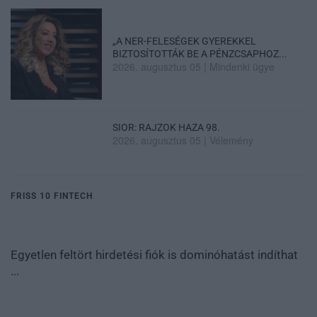
„A NER-FELESÉGEK GYEREKKEL
BIZTOSÍTOTTÁK BE A PÉNZCSAPHOZ...
2026. augusztus 05
|
Mindenki ügye
SIOR: RAJZOK HAZA 98.
2026. augusztus 05
|
Vélemény
FRISS 10 FINTECH
Egyetlen feltört hirdetési fiók is dominóhatást indíthat
...