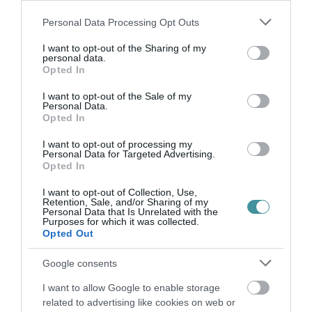
KÉT AUTÓ ÜTKÖZÖTT BOGÁCSON, A
Please note that this website/app uses one or more Google
Personal Data Processing Opt Outs
MENTŐK IS A HELYSZÍNRE ÉRKE...
services and may gather and store information including but
2026. augusztus 06
|
Riasztó
not limited to your visit or usage behaviour. You may click to
I want to opt-out of the Sharing of my
personal data.
grant or deny consent to Google and its third-party tags to
Opted In
use your data for below specified purposes in below Google
consent section.
I want to opt-out of the Sale of my
HÍREK A GARÁZSBÓL: CHERY TIGGO 9
Personal Data.
PHEV LUXURY – A KÍNAI PR...
Opted In
2026. augusztus 06
|
Barta Autó
I want to opt-out of processing my
Personal Data for Targeted Advertising.
LAKÓÉPÜLETEK LÁNGOLTAK SZERDÁN
Opted In
2026. augusztus 06
|
Riasztó
I want to opt-out of Collection, Use,
Retention, Sale, and/or Sharing of my
Personal Data that Is Unrelated with the
Purposes for which it was collected.
„NEM TETTÜNK NYOMÁST A FIUNKRA” –
Opted Out
EGY EGRI CSALÁD TÖRTÉNE...
2026. augusztus 06
|
Sport
Google consents
I want to allow Google to enable storage
related to advertising like cookies on web or