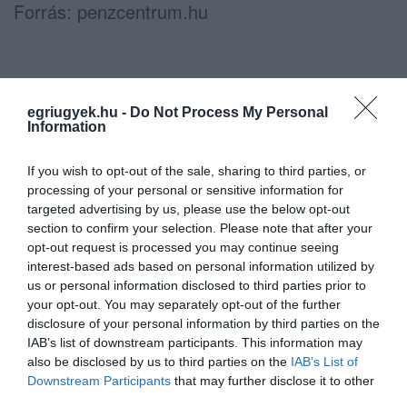
Forrás: penzcentrum.hu
Ne maradjon le a legfrissebb hírekről, kövessen
egriugyek.hu -
Do Not Process My Personal
Information
bennünket az EGRI ÜGYEK Google Hírek oldalán!
If you wish to opt-out of the sale, sharing to third parties, or
processing of your personal or sensitive information for
VISSZA A FŐOLDALRA
targeted advertising by us, please use the below opt-out
section to confirm your selection. Please note that after your
opt-out request is processed you may continue seeing
interest-based ads based on personal information utilized by
us or personal information disclosed to third parties prior to
your opt-out. You may separately opt-out of the further
disclosure of your personal information by third parties on the
IAB’s list of downstream participants. This information may
Legfrissebb híreink
also be disclosed by us to third parties on the
IAB’s List of
Downstream Participants
that may further disclose it to other
third parties.