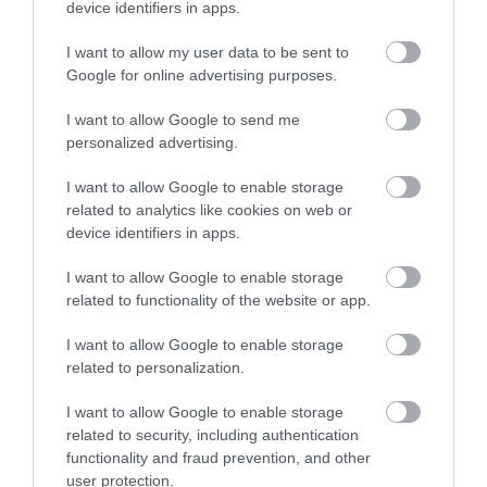
ÚJ HŰTŐRENDSZER A MARKHOT FERENC
device identifiers in apps.
KÓRHÁZBAN: TÖBB MINT 70 ...
2026. augusztus 06
|
Eger ügye
I want to allow my user data to be sent to
Google for online advertising purposes.
HOLTAN SZÁLLÍTOTTÁK HAZA A 80 ÉVES
ASSZONYT A HATVANI KÓR...
I want to allow Google to send me
2026. augusztus 06
|
Riasztó
personalized advertising.
I want to allow Google to enable storage
related to analytics like cookies on web or
GÁRDONYI MESEKERT VÁRJA A
device identifiers in apps.
CSALÁDOKAT – HÁROM NAPON ÁT ING...
2026. augusztus 06
|
Programok
I want to allow Google to enable storage
related to functionality of the website or app.
I want to allow Google to enable storage
related to personalization.
MAGYAR PÉTER: KIÍRJÁK AZ ELSŐ
I want to allow Google to enable storage
SZÉLERŐMŰVI PÁLYÁZATOKAT, M...
related to security, including authentication
2026. augusztus 06
|
Mindenki ügye
functionality and fraud prevention, and other
user protection.