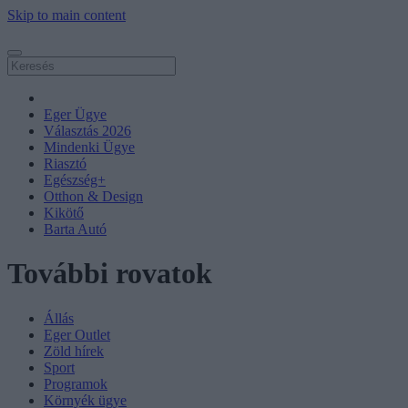
Skip to main content
Eger Ügye
Választás 2026
Mindenki Ügye
Riasztó
Egészség+
Otthon & Design
Kikötő
Barta Autó
További rovatok
Állás
Eger Outlet
Zöld hírek
Sport
Programok
Környék ügye