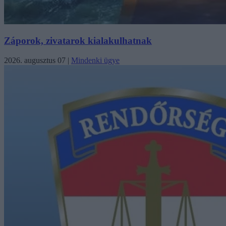
Záporok, zivatarok kialakulhatnak
2026. augusztus 07
|
Mindenki ügye