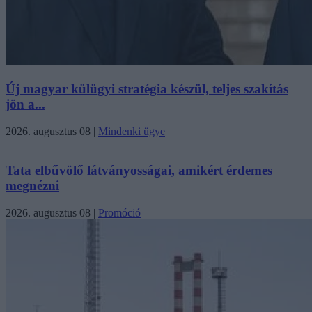
Új magyar külügyi stratégia készül, teljes szakítás
jön a...
2026. augusztus 08
|
Mindenki ügye
Tata elbűvölő látványosságai, amikért érdemes
megnézni
2026. augusztus 08
|
Promóció