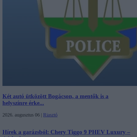
Két autó ütközött Bogácson, a mentők is a
helyszínre érke...
2026. augusztus 06
|
Riasztó
Hírek a garázsból: Chery Tiggo 9 PHEV Luxury –