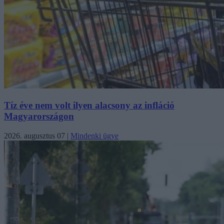
Tíz éve nem volt ilyen alacsony az infláció
Magyarországon
2026. augusztus 07
|
Mindenki ügye