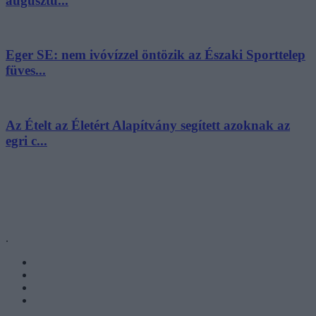
augusztu...
Eger SE: nem ivóvízzel öntözik az Északi Sporttelep
füves...
Az Ételt az Életért Alapítvány segített azoknak az
egri c...
.