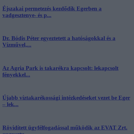
Éjszakai permetezés kezdődik Egerben a
vadgesztenye- és p...
Dr. Bódis Péter egyeztetett a hatóságokkal és a
Vízművel,...
Az Agria Park is takarékra kapcsolt: lekapcsolt
fényekkel...
Újabb víztakarékossági intézkedéseket vezet be Eger
– lek...
Rövidített ügyfélfogadással működik az EVAT Zrt.