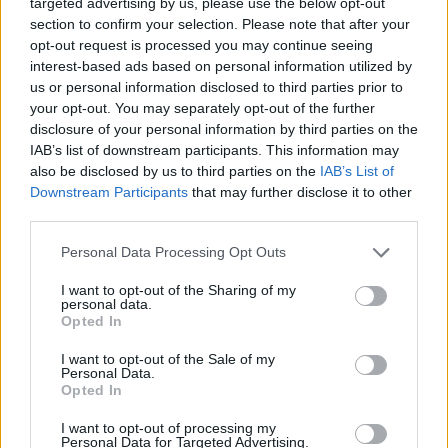
targeted advertising by us, please use the below opt-out
Mindhárom ütemben dolgoznak a 25-ös főúton
section to confirm your selection. Please note that after your
Egerben
opt-out request is processed you may continue seeing
interest-based ads based on personal information utilized by
2026. augusztus 07
|
Eger ügye
us or personal information disclosed to third parties prior to
your opt-out. You may separately opt-out of the further
disclosure of your personal information by third parties on the
IAB’s list of downstream participants. This information may
also be disclosed by us to third parties on the
IAB’s List of
Downstream Participants
that may further disclose it to other
third parties.
Please note that this website/app uses one or more Google
Personal Data Processing Opt Outs
services and may gather and store information including but
not limited to your visit or usage behaviour. You may click to
I want to opt-out of the Sharing of my
personal data.
grant or deny consent to Google and its third-party tags to
Opted In
use your data for below specified purposes in below Google
consent section.
I want to opt-out of the Sale of my
Personal Data.
Opted In
I want to opt-out of processing my
Personal Data for Targeted Advertising.