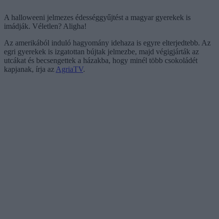
A halloweeni jelmezes édességgyűjtést a magyar gyerekek is
imádják. Véletlen? Aligha!
Az amerikából induló hagyomány idehaza is egyre elterjedtebb. Az
egri gyerekek is izgatottan bújtak jelmezbe, majd végigjárták az
utcákat és becsengettek a házakba, hogy minél több csokoládét
kapjanak, írja az
AgriaTV
.