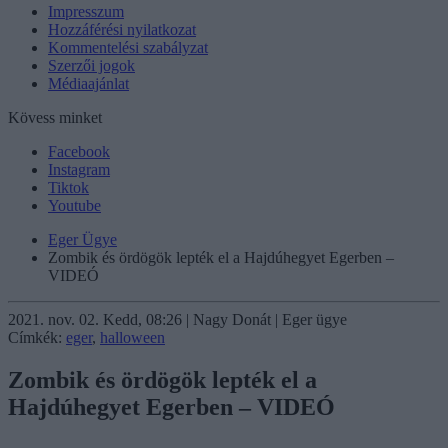
Impresszum
Hozzáférési nyilatkozat
Kommentelési szabályzat
Szerzői jogok
Médiaajánlat
Kövess minket
Facebook
Instagram
Tiktok
Youtube
Eger Ügye
Zombik és ördögök lepték el a Hajdúhegyet Egerben –
VIDEÓ
2021. nov. 02. Kedd, 08:26 | Nagy Donát | Eger ügye
Címkék:
eger
,
halloween
Zombik és ördögök lepték el a
Hajdúhegyet Egerben – VIDEÓ