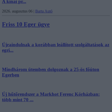
A kínai pr...
2026. augusztus 06
|
Barta Autó
Friss 10 Eger ügye
Újraindulnak a korábban leállított szolgáltatások az
egri...
Mindhárom ütemben dolgoznak a 25-ös főúton
Egerben
Új hűtőrendszer a Markhot Ferenc Kórházban:
több mint 70 ...