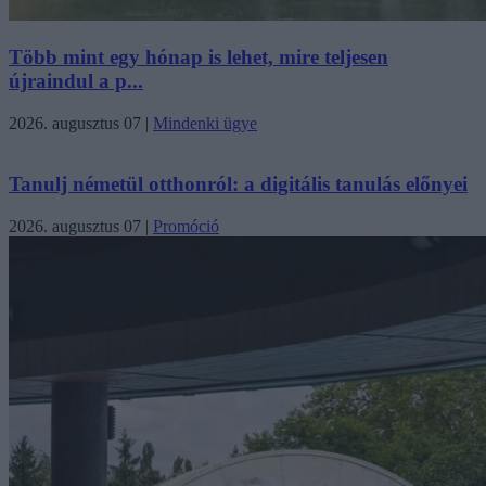
Több mint egy hónap is lehet, mire teljesen
újraindul a p...
2026. augusztus 07
|
Mindenki ügye
Tanulj németül otthonról: a digitális tanulás előnyei
2026. augusztus 07
|
Promóció