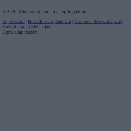
©
2026.
Minden jog fenntartva. egriugyek.hu
Impresszum
|
Hozzáférési nyilatkozat
|
Kommentelési szabályzat
|
Szerzői jogok
|
Médiaajánlat
Ugrás a lap tetejére