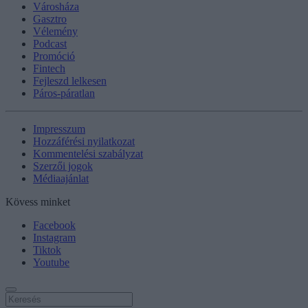
Városháza
Gasztro
Vélemény
Podcast
Promóció
Fintech
Fejleszd lelkesen
Páros-páratlan
Impresszum
Hozzáférési nyilatkozat
Kommentelési szabályzat
Szerzői jogok
Médiaajánlat
Kövess minket
Facebook
Instagram
Tiktok
Youtube