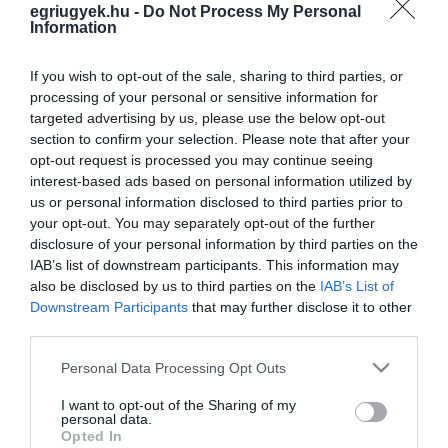
halloween
egriugyek.hu -
Do Not Process My Personal
Information
If you wish to opt-out of the sale, sharing to third parties, or
ÚJRA VERSENYEZNEK A TÖKLÁMPÁSOK FELNÉMETEN
processing of your personal or sensitive information for
2021. október 19
|
Eger ügye
targeted advertising by us, please use the below opt-out
Idén ősszel harmadik alkalommal rendeznek töklámpás kiállítást
section to confirm your selection. Please note that after your
Felnémeten. Eljött az ideje, hogy a szürke őszi hétköznapokat
opt-out request is processed you may continue seeing
fénnyel töltsük meg! Hagyományőrző szándékkal, közös alkotásra
interest-based ads based on personal information utilized by
inv...
us or personal information disclosed to third parties prior to
your opt-out. You may separately opt-out of the further
disclosure of your personal information by third parties on the
MELYIK A LEGJOBB A FELNÉMETEN KIÁLLÍTOTT TÖKLÁMPÁSOK
KÖZÜL? SZOMBATIG LEHET SZAVAZNI!
IAB’s list of downstream participants. This information may
2021. október 27
|
Eger ügye
also be disclosed by us to third parties on the
IAB’s List of
Ahogy azt portálunk is megírta, idén is rendeznek töklámpás
Downstream Participants
that may further disclose it to other
kiállítást Felnémeten. Aki nevezni akart, a Gyöngyvirág
third parties.
Eszpresszó elé helyezhette ki az általa kifaragott tököt. Az
Please note that this website/app uses one or more Google
Personal Data Processing Opt Outs
alkotásokat egy z...
services and may gather and store information including but
not limited to your visit or usage behaviour. You may click to
I want to opt-out of the Sharing of my
personal data.
FELNÉMETI TÖKLÁMPÁSFARAGÓ-VERSENY: ÍME A DÍJAZOTTAK
grant or deny consent to Google and its third-party tags to
Opted In
(FOTÓK)
use your data for below specified purposes in below Google