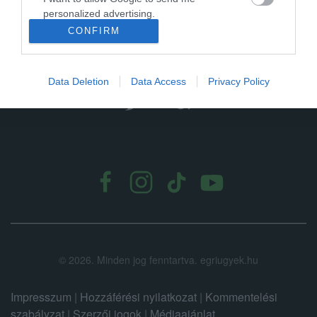
personalized advertising.
CONFIRM
I want to allow Google to enable storage
related to analytics like cookies on web or
device identifiers in apps.
Data Deletion
Data Access
Privacy Policy
I want to allow Google to enable storage
related to functionality of the website or app.
.
I want to allow Google to enable storage
related to personalization.
I want to allow Google to enable storage
related to security, including authentication
functionality and fraud prevention, and other
user protection.
©
2026.
Minden jog fenntartva. egriugyek.hu
Impresszum
|
Hozzáférési nyilatkozat
|
Kommentelési
szabályzat
|
Szerzői jogok
|
Médiaajánlat