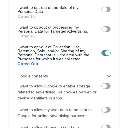
2021. október 31
|
Eger ügye
consent section.
I want to opt-out of the Sale of my
Felnémeten idén is versenyeztek a töklámpások, immár
Personal Data.
harmadik alkalommal. A kifaragott lámpásokat a Gyöngyvirág
Opted In
Eszpresszó elé helyezhették ki a nevezni vágyók, ezután az
I want to opt-out of processing my
alkotásokat egy zsűri (...
Personal Data for Targeted Advertising.
Opted In
ZOMBIK ÉS ÖRDÖGÖK LEPTÉK EL A HAJDÚHEGYET EGERBEN –
I want to opt-out of Collection, Use,
VIDEÓ
Retention, Sale, and/or Sharing of my
2021. november 02
|
Eger ügye
Personal Data that Is Unrelated with the
Purposes for which it was collected.
Az amerikából induló hagyomány idehaza is egyre elterjedtebb.
Opted Out
Az egri gyerekek is izgatottan bújtak jelmezbe, majd végigjárták
az utcákat és becsengettek a házakba, hogy minél több
Google consents
csokoládét kapja...
I want to allow Google to enable storage
related to advertising like cookies on web or
TELTHÁZAS HORRORÉJSZAKA AZ AGRIA MOZIBAN
2025. november 03
| Csarnó Ákos |
Eger ügye
device identifiers in apps.
Eger legrémisztőbb helyszínén borzongott a közönség! Idén is
I want to allow my user data to be sent to
megtelt az Agria Mozi Halloween éjszakáján – a város
Google for online advertising purposes.
legfélelmetesebb eseményére már napokkal korábban elfogytak a
jegyek. Péntek éjsza...
I want to allow Google to send me