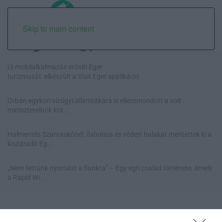
Skip to main content
Új mobilalkalmazás erősíti Eger
turizmusát: elkészült a Visit Eger applikáció
Orbán egykori vízügyi államtitkára is ellentmondott a volt
miniszterelnök kor...
Halmentés Szarvaskőnél: őshonos és védett halakat mentettek ki a
kiszáradó Eg...
„Nem tettünk nyomást a fiunkra” – Egy egri család története, amely
a Rapid Wi...