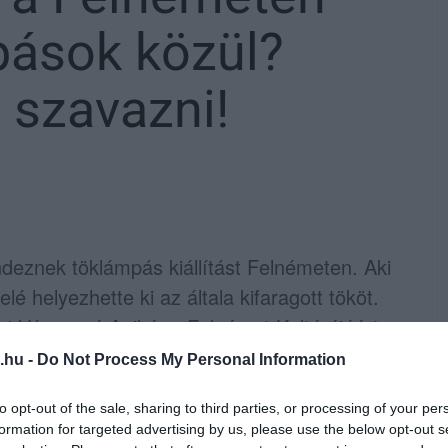
mpások közül?
 szavazni!
endeznek töklámpás kiállítást Felnémeten. Aki
é helyezhette ki az általa kifaragott tököt.
gjai Vágnerné Anikó, a Felnémet Kultúrájáért
Teréz festőművész és Fekete János, az
.hu -
Do Not Process My Personal Information
olt elnöke), emellett bárki szavazhat rájuk
to opt-out of the sale, sharing to third parties, or processing of your per
ző Felnémetért Lokálpatrióta Egyesület
formation for targeted advertising by us, please use the below opt-out s
ző lájkok és a helyszínen leadott