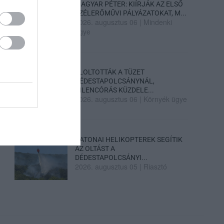
MAGYAR PÉTER: KIÍRJÁK AZ ELSŐ
SZÉLERŐMŰVI PÁLYÁZATOKAT, M...
2026. augusztus 06
|
Mindenki
ügye
ELOLTOTTÁK A TÜZET
DÉDESTAPOLCSÁNYNÁL,
KILENCÓRÁS KÜZDELE...
2026. augusztus 06
|
Környék ügye
KATONAI HELIKOPTEREK SEGÍTIK
AZ OLTÁST A
DÉDESTAPOLCSÁNYI...
2026. augusztus 05
|
Riasztó