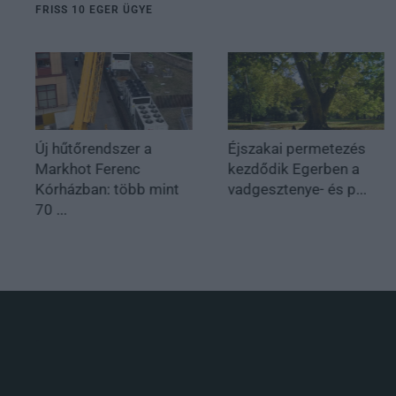
FRISS 10 EGER ÜGYE
Új hűtőrendszer a
Éjszakai permetezés
Markhot Ferenc
kezdődik Egerben a
Kórházban: több mint
vadgesztenye- és p...
70 ...
.