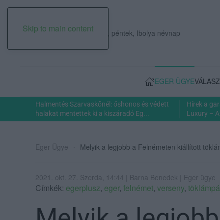
Skip to main content
2026. augusztus 07., péntek, Ibolya névnap
EGER ÜGYE
VÁLASZ
Halmentés Szarvaskőnél: őshonos és védett
Hírek a ga
halakat mentettek ki a kiszáradó Eg...
Luxury – A
Eger Ügye
Melyik a legjobb a Felnémeten kiállított tök
2021. okt. 27. Szerda, 14:44 | Barna Benedek | Eger ügye
Címkék:
egerplusz
,
eger
,
felnémet
,
verseny
,
töklámpá
Melyik a legjob