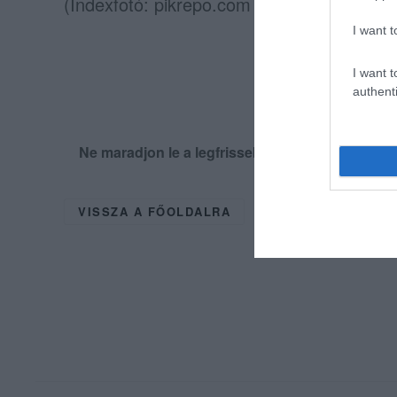
(Indexfotó: pikrepo.com – Képünk illusztrá
I want t
I want t
authenti
Ne maradjon le a legfrissebb hírekről, kövess
VISSZA A FŐOLDALRA