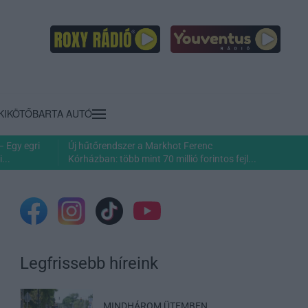
KIKÖTŐ
BARTA AUTÓ
– Egy egri
Új hűtőrendszer a Markhot Ferenc
...
Kórházban: több mint 70 millió forintos fejl...
Legfrissebb híreink
MINDHÁROM ÜTEMBEN