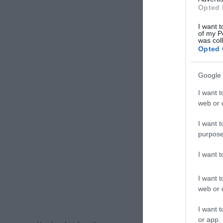
Opted 
I want t
of my P
was col
Opted 
Google 
I want t
web or d
I want t
purpose
I want 
I want t
web or d
I want t
or app.