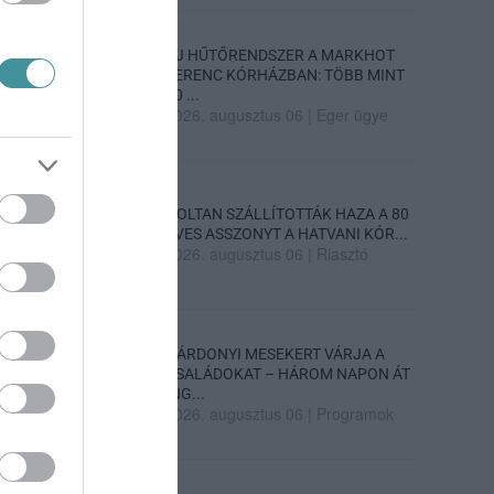
ÚJ HŰTŐRENDSZER A MARKHOT
FERENC KÓRHÁZBAN: TÖBB MINT
70 ...
2026. augusztus 06
|
Eger ügye
HOLTAN SZÁLLÍTOTTÁK HAZA A 80
ÉVES ASSZONYT A HATVANI KÓR...
2026. augusztus 06
|
Riasztó
GÁRDONYI MESEKERT VÁRJA A
CSALÁDOKAT – HÁROM NAPON ÁT
ING...
2026. augusztus 06
|
Programok