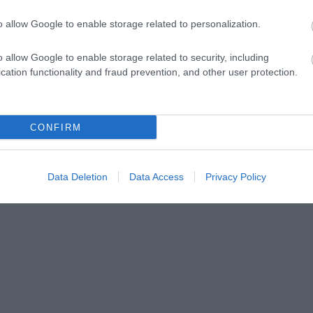
ció)
o allow Google to enable storage related to personalization.
o allow Google to enable storage related to security, including
cation functionality and fraud prevention, and other user protection.
en bennünket az EGRI ÜGYEK Google Hírek oldalán!
CONFIRM
Data Deletion
Data Access
Privacy Policy