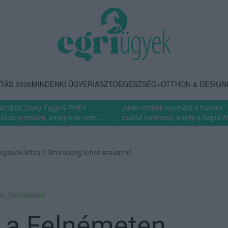
TÁS 2026
MINDENKI ÜGYE
RIASZTÓ
EGÉSZSÉG+
OTTHON & DESIGN
rázsból: Chery Tiggo 9 PHEV
„Nem tettünk nyomást a fiunkra” 
 kínai prémium, amely már nem...
család története, amely a Rapid Wi
lámpások közül? Szombatig lehet szavazni!
s
,
halloween
b a Felnémeten