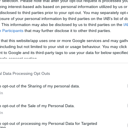
r selection. Please note that after your opt-out request is processed y
eing interest-based ads based on personal information utilized by us or
disclosed to third parties prior to your opt-out. You may separately opt-
losure of your personal information by third parties on the IAB’s list of
élig lehet, az eredményhirdetés pedig
. This information may also be disclosed by us to third parties on the
IA
Participants
that may further disclose it to other third parties.
 that this website/app uses one or more Google services and may gath
including but not limited to your visit or usage behaviour. You may click 
 to Google and its third-party tags to use your data for below specifi
ogle consent section.
l Data Processing Opt Outs
o opt-out of the Sharing of my personal data.
In
o opt-out of the Sale of my Personal Data.
In
to opt-out of processing my Personal Data for Targeted
ing.