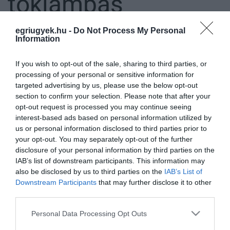
töklámpás
egriugyek.hu -
Do Not Process My Personal
Information
ÚJRA VERSENYEZNEK A TÖKLÁMPÁSOK FELNÉMETEN
2021. október 19
|
Eger ügye
If you wish to opt-out of the sale, sharing to third parties, or
Idén ősszel harmadik alkalommal rendeznek töklámpás kiállítást
processing of your personal or sensitive information for
Felnémeten. Eljött az ideje, hogy a szürke őszi hétköznapokat
targeted advertising by us, please use the below opt-out
fénnyel töltsük meg! Hagyományőrző szándékkal, közös alkotásra
section to confirm your selection. Please note that after your
inv...
opt-out request is processed you may continue seeing
interest-based ads based on personal information utilized by
MELYIK A LEGJOBB A FELNÉMETEN KIÁLLÍTOTT TÖKLÁMPÁSOK
us or personal information disclosed to third parties prior to
KÖZÜL? SZOMBATIG LEHET SZAVAZNI!
your opt-out. You may separately opt-out of the further
2021. október 27
|
Eger ügye
disclosure of your personal information by third parties on the
Ahogy azt portálunk is megírta, idén is rendeznek töklámpás
IAB’s list of downstream participants. This information may
kiállítást Felnémeten. Aki nevezni akart, a Gyöngyvirág
also be disclosed by us to third parties on the
IAB’s List of
Eszpresszó elé helyezhette ki az általa kifaragott tököt. Az
Downstream Participants
that may further disclose it to other
alkotásokat egy z...
third parties.
Please note that this website/app uses one or more Google
Personal Data Processing Opt Outs
FELNÉMETI TÖKLÁMPÁSFARAGÓ-VERSENY: ÍME A DÍJAZOTTAK
services and may gather and store information including but
(FOTÓK)