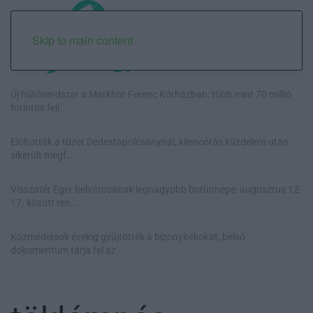
Skip to main content
Új hűtőrendszer a Markhot Ferenc Kórházban: több mint 70 millió
forintos fejl...
Eloltották a tüzet Dédestapolcsánynál, kilencórás küzdelem után
sikerült megf...
Visszatér Eger belvárosának legnagyobb borünnepe: augusztus 12-
17. között ren...
Közmédiások évekig gyűjtötték a bizonyítékokat, belső
dokumentum tárja fel az...