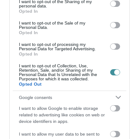
2021. október 31
|
Eger ügye
not limited to your visit or usage behaviour. You may click to
I want to opt-out of the Sharing of my
personal data.
grant or deny consent to Google and its third-party tags to
Felnémeten idén is versenyeztek a töklámpások, immár
Opted In
use your data for below specified purposes in below Google
harmadik alkalommal. A kifaragott lámpásokat a Gyöngyvirág
consent section.
I want to opt-out of the Sale of my
Eszpresszó elé helyezhették ki a nevezni vágyók, ezután az
Personal Data.
alkotásokat egy zsűri (...
Opted In
I want to opt-out of processing my
ITT VANNAK A IV. FELNÉMETI TÖKLÁMPÁS KIÁLLÍTÁS GYŐZTESEI
Personal Data for Targeted Advertising.
2022. október 28
|
Eger ügye
Opted In
A versenyt a Felnémeti Lokálpatrióta Egyesület szervezte és múlt
I want to opt-out of Collection, Use,
hét vasárnapjától csütörtökig lehetett szavazni. Íme a nyertesek:
Retention, Sale, and/or Sharing of my
I. helyezett 6.sz. "Rémisztök" Felnémet Töklámpása 2022 - Ter...
Personal Data that Is Unrelated with the
Purposes for which it was collected.
Opted Out
ITT VANNAK FELNÉMET DÍJNYERTES TÖKEI!
2023. október 26
|
Eger ügye
Google consents
Lezajlott az V. Felnémeti Töklámpás kiállítás eredményhirdetése.
I want to allow Google to enable storage
I. helyezett : 14. sz.: Halloween tök, FELNÉMET TÖKLÁMPÁSA
related to advertising like cookies on web or
2023 -Berczi Márton I.különdíj 15.sz LEGKREATÍVABB -Eged
device identifiers in apps.
csal...
I want to allow my user data to be sent to
FELNÉMET FÉNYBE BORULT – ELINDULT A VII. TÖKLÁMPÁS