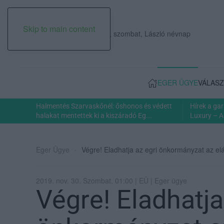
Skip to main content
2026. augusztus 08., szombat, László névnap
EGER ÜGYE
VÁLASZ
Halmentés Szarvaskőnél: őshonos és védett
Hírek a ga
halakat mentettek ki a kiszáradó Eg...
Luxury – A
Eger Ügye
Végre! Eladhatja az egri önkormányzat az elá
2019. nov. 30. Szombat, 01:00 | EÜ | Eger ügye
Végre! Eladhatja