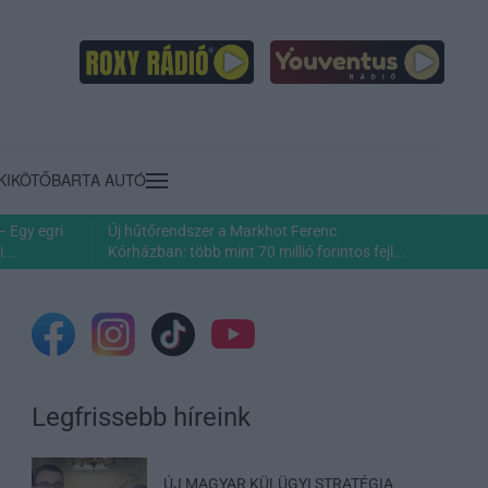
KIKÖTŐ
BARTA AUTÓ
– Egy egri
Új hűtőrendszer a Markhot Ferenc
...
Kórházban: több mint 70 millió forintos fejl...
Legfrissebb híreink
ÚJ MAGYAR KÜLÜGYI STRATÉGIA