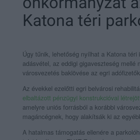
önkormányzat az
Katona téri par
Úgy tűnik, lehetőség nyílhat a Katona téri
adásvétel, az eddigi gigaveszteség mellé
városvezetés baklövése az egri adófizető
Az évekkel ezelőtti egri belvárosi rehabili
elbaltázott pénzügyi konstrukcióval létrejöt
amelyre uniós forrásból a korábbi városve
magáncégnek, hogy alakítsák ki az egyébk
A hatalmas támogatás ellenére a parkoló