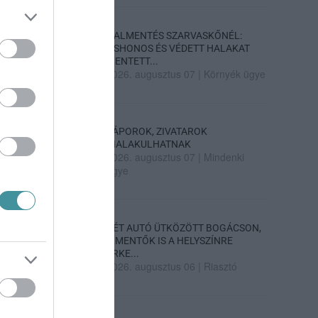
HALMENTÉS SZARVASKŐNÉL:
ŐSHONOS ÉS VÉDETT HALAKAT
MENTETT...
2026. augusztus 07
|
Környék ügye
ZÁPOROK, ZIVATAROK
KIALAKULHATNAK
2026. augusztus 07
|
Mindenki
ügye
KÉT AUTÓ ÜTKÖZÖTT BOGÁCSON,
A MENTŐK IS A HELYSZÍNRE
ÉRKE...
2026. augusztus 06
|
Riasztó