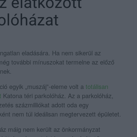
 elátkozott
kolóházat
 ingatlan eladására. Ha nem sikerül az
 még további mínuszokat termelne az előző
knek.
táció egyik „muszáj”-eleme volt a
totálisan
t
Katona téri parkolóház. Az a parkolóház,
zetés százmilliókat adott oda egy
ént nem túl ideálisan megtervezett épületet.
ház máig nem került az önkormányzat