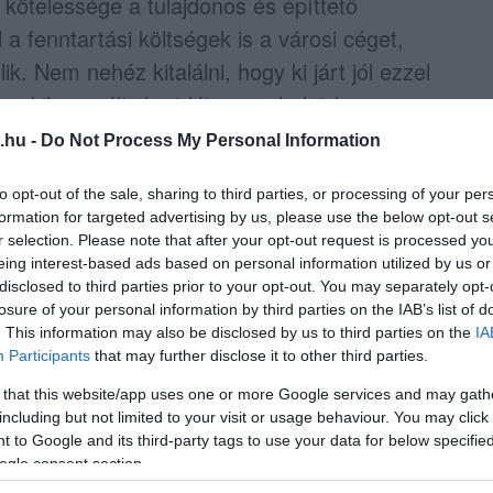
 kötelessége a tulajdonos és építtető
l a fenntartási költségek is a városi céget,
ik. Nem nehéz kitalálni, hogy ki járt jól ezzel
 a kihasználtságot látva – a helyiek se
.hu -
Do Not Process My Personal Information
to opt-out of the sale, sharing to third parties, or processing of your per
formation for targeted advertising by us, please use the below opt-out s
az Agria Parkolóház Kft.-től, ez
r selection. Please note that after your opt-out request is processed y
eing interest-based ads based on personal information utilized by us or
s kiadást jelent Eger városának.
Az annak
disclosed to third parties prior to your opt-out. You may separately opt-
enne lehetőség megvásárolni az ingatlant a
losure of your personal information by third parties on the IAB’s list of
. This information may also be disclosed by us to third parties on the
IA
 a parkolóházat, azonban jelenleg a városnak
Participants
that may further disclose it to other third parties.
 tudja megtenni, akkor
az önkormányzat
 that this website/app uses one or more Google services and may gath
m jár sikerrel, akkor a következő 15
including but not limited to your visit or usage behaviour. You may click 
díjakat, ráadásul ennek leteltével már
 to Google and its third-party tags to use your data for below specifi
ogle consent section.
anem sokkal drágábban vehetné meg az