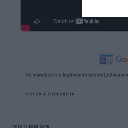
Ne maradjon le a legfrissebb hírekről, kövess
VISSZA A FŐOLDALRA
FRISS 10 EGER ÜGYE