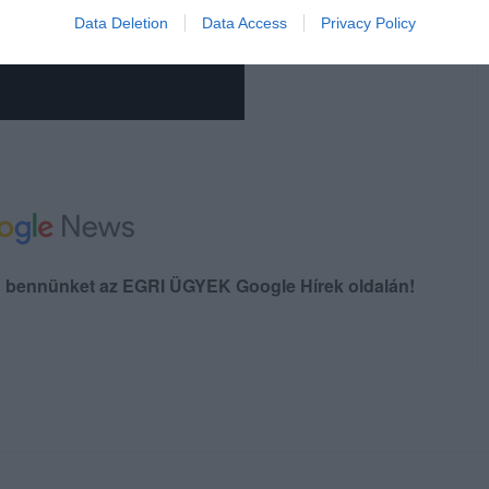
Data Deletion
Data Access
Privacy Policy
en bennünket az EGRI ÜGYEK Google Hírek oldalán!