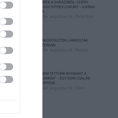
HÍREK A GARÁZSBÓL: CHERY
TIGGO 9 PHEV LUXURY – A KÍNAI
PR...
2026. augusztus 06
|
Barta Autó
LAKÓÉPÜLETEK LÁNGOLTAK
SZERDÁN
2026. augusztus 06
|
Riasztó
„NEM TETTÜNK NYOMÁST A
FIUNKRA” – EGY EGRI CSALÁD
TÖRTÉNE...
2026. augusztus 06
|
Sport