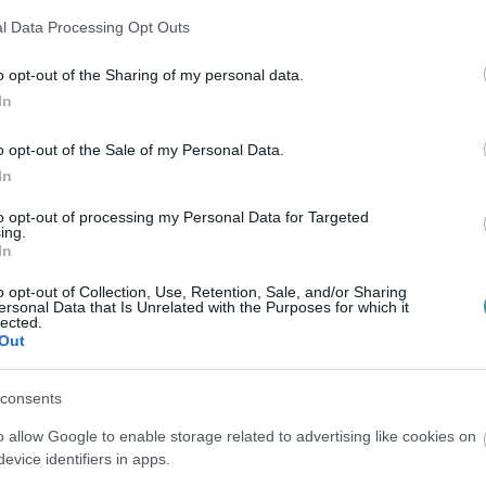
l Data Processing Opt Outs
i közgyűlésen is előkerült a parkolóház ügye:
o opt-out of the Sharing of my personal data.
 az épület pénzügyi konstrukciója rossz. (Bár
In
atyák mosdatni próbálták az elődök
o opt-out of the Sale of my Personal Data.
an érdemi lépéseket is tehet azért, hogy
In
tségeitől, legalábbis egy jelentős részétől:
to opt-out of processing my Personal Data for Targeted
ja az önkormányzat a parkolóházat,
ing.
In
letet az épület hasznosításában.
o opt-out of Collection, Use, Retention, Sale, and/or Sharing
ersonal Data that Is Unrelated with the Purposes for which it
nyzat minden bizonnyal továbbra is bérli
lected.
Out
állásnak, de az elég valószínű, hogy a
rosvezetés, így csakis egy alacsonyabb
consents
 Mindez azt jelenti, hogy
Eger most
o allow Google to enable storage related to advertising like cookies on
m a városnak kell megvenni most a
evice identifiers in apps.
ezőbbre cserélhetik a még mindig