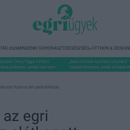
TÁS 2026
MINDENKI ÜGYE
RIASZTÓ
EGÉSZSÉG+
OTTHON & DESIGN
rázsból: Chery Tiggo 9 PHEV
„Nem tettünk nyomást a fiunkra” 
 kínai prémium, amely már nem...
család története, amely a Rapid Wi
tkozott Katona téri parkolóházat
 az egri