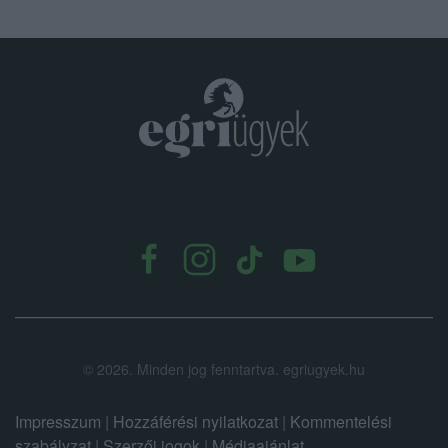
.
©
2026.
Minden jog fenntartva. egriugyek.hu
Impresszum
|
Hozzáférési nyilatkozat
|
Kommentelési
szabályzat
|
Szerzői jogok
|
Médiaajánlat