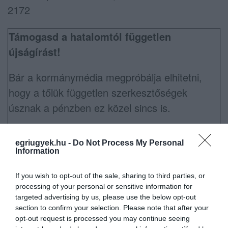
2172
Támogasd a hatalomtól független
újságírást!
Bár a kormánymédia megpróbálja elhitetni,
hogy a tőlük független szerkesztőségek
úsznak a pénzben ez közel sincs is.
Amennyiben neked is fontos, hogy sokáig
egriugyek.hu -
Do Not Process My Personal
legyen még a hatalmat ellenőrző hang, akkor
Information
támogast adománnyal a mi munkánkat is
segítő Nemzeti Újságírók Demokratikus
If you wish to opt-out of the sale, sharing to third parties, or
processing of your personal or sensitive information for
Egyesületét.
targeted advertising by us, please use the below opt-out
section to confirm your selection. Please note that after your
Adományodat ide utalhatod: 10918001-
opt-out request is processed you may continue seeing