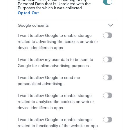
Legfrissebb híreink
Personal Data that Is Unrelated with the
Purposes for which it was collected.
Opted Out
Google consents
35 PERCES TANÓRÁK ÉS KEVESEBB HÁZI
FELADAT JÖHET AZ ALSÓ ...
I want to allow Google to enable storage
2026. augusztus 08
|
Mindenki ügye
related to advertising like cookies on web or
device identifiers in apps.
I want to allow my user data to be sent to
BAKA ANDRÁST JELÖLI KÖZTÁRSASÁGI
Google for online advertising purposes.
ELNÖKNEK A TISZA
2026. augusztus 08
|
Mindenki ügye
I want to allow Google to send me
personalized advertising.
I want to allow Google to enable storage
ÚJ MAGYAR KÜLÜGYI STRATÉGIA KÉSZÜL,
related to analytics like cookies on web or
TELJES SZAKÍTÁS JÖN A...
device identifiers in apps.
2026. augusztus 08
|
Mindenki ügye
I want to allow Google to enable storage
related to functionality of the website or app.