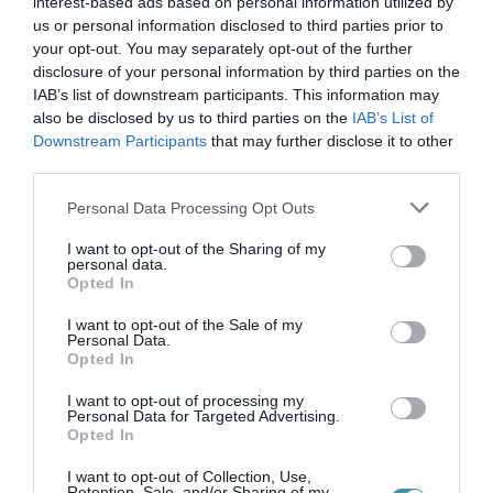
interest-based ads based on personal information utilized by
00000113-44920004.
us or personal information disclosed to third parties prior to
your opt-out. You may separately opt-out of the further
Köszönjük!
disclosure of your personal information by third parties on the
IAB’s list of downstream participants. This information may
also be disclosed by us to third parties on the
IAB’s List of
Downstream Participants
that may further disclose it to other
third parties.
Please note that this website/app uses one or more Google
Personal Data Processing Opt Outs
Ne maradjon le a legfrissebb hírekről, kövessen
services and may gather and store information including but
bennünket az EGRI ÜGYEK Google Hírek oldalán!
not limited to your visit or usage behaviour. You may click to
I want to opt-out of the Sharing of my
personal data.
grant or deny consent to Google and its third-party tags to
Opted In
use your data for below specified purposes in below Google
VISSZA A FŐOLDALRA
consent section.
I want to opt-out of the Sale of my
Personal Data.
Opted In
I want to opt-out of processing my
Personal Data for Targeted Advertising.
Opted In
I want to opt-out of Collection, Use,
Retention, Sale, and/or Sharing of my