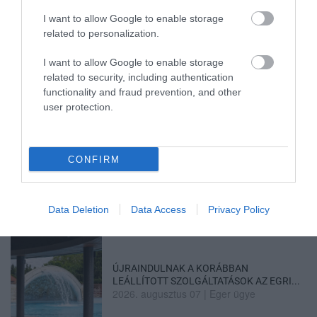
TATA ELBŰVÖLŐ LÁTVÁNYOSSÁGAI,
I want to allow Google to enable storage
AMIKÉRT ÉRDEMES MEGNÉZNI
2026. augusztus 08
|
Promóció
related to personalization.
I want to allow Google to enable storage
related to security, including authentication
functionality and fraud prevention, and other
TÖBB MINT EGY HÓNAP IS LEHET, MIRE
user protection.
TELJESEN ÚJRAINDUL A P...
2026. augusztus 07
|
Mindenki ügye
CONFIRM
TANULJ NÉMETÜL OTTHONRÓL: A
DIGITÁLIS TANULÁS ELŐNYEI
2026. augusztus 07
|
Promóció
Data Deletion
Data Access
Privacy Policy
ÚJRAINDULNAK A KORÁBBAN
LEÁLLÍTOTT SZOLGÁLTATÁSOK AZ EGRI...
2026. augusztus 07
|
Eger ügye