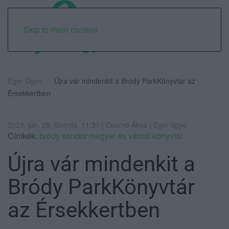
Skip to main content
Eger Ügye
Újra vár mindenkit a Bródy ParkKönyvtár az
Érsekkertben
2023. jún. 28. Szerda, 11:31 | Csarnó Ákos | Eger ügye
Címkék:
bródy sándor megyei és városi könyvtár
Újra vár mindenkit a
Bródy ParkKönyvtár
az Érsekkertben