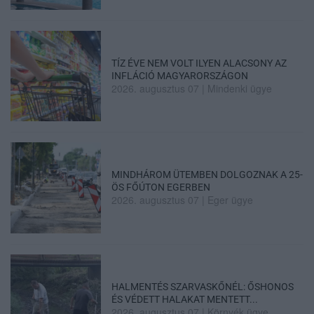
TÍZ ÉVE NEM VOLT ILYEN ALACSONY AZ
INFLÁCIÓ MAGYARORSZÁGON
2026. augusztus 07
|
Mindenki ügye
MINDHÁROM ÜTEMBEN DOLGOZNAK A 25-
ÖS FŐÚTON EGERBEN
2026. augusztus 07
|
Eger ügye
HALMENTÉS SZARVASKŐNÉL: ŐSHONOS
ÉS VÉDETT HALAKAT MENTETT...
2026. augusztus 07
|
Környék ügye