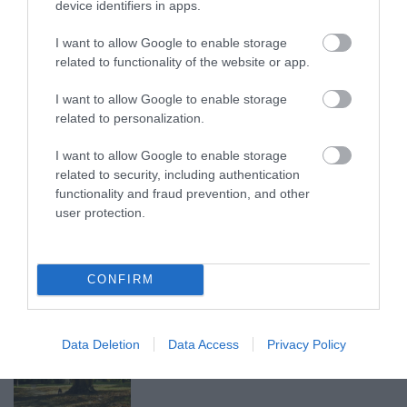
device identifiers in apps.
I want to allow Google to enable storage
„A NER-FELESÉGEK GYEREKKEL
related to functionality of the website or app.
BIZTOSÍTOTTÁK BE A PÉNZCSAPHOZ...
2026. augusztus 05
|
Mindenki ügye
I want to allow Google to enable storage
related to personalization.
I want to allow Google to enable storage
related to security, including authentication
functionality and fraud prevention, and other
SIOR: RAJZOK HAZA 98.
user protection.
2026. augusztus 05
|
Vélemény
CONFIRM
ÉJSZAKAI PERMETEZÉS KEZDŐDIK
Data Deletion
Data Access
Privacy Policy
EGERBEN A VADGESZTENYE- ÉS P...
2026. augusztus 05
|
Eger ügye