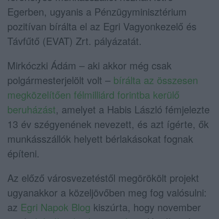
Egerben, ugyanis a Pénzügyminisztérium
pozitívan bírálta el az Egri Vagyonkezelő és
Távfűtő (EVAT) Zrt. pályázatát.
Mirkóczki Ádám – aki akkor még csak
polgármesterjelölt volt –
bírálta az összesen
megközelítően félmilliárd forintba kerülő
beruházást
, amelyet a Habis László fémjelezte
13 év szégyenének nevezett, és azt ígérte, ők
munkásszállók helyett bérlakásokat fognak
építeni.
Az előző városvezetéstől megörökölt projekt
ugyanakkor a közeljövőben meg fog valósulni:
az
Egri Napok Blog
kiszúrta, hogy november