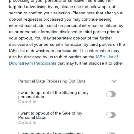
processing of your personal or sensitive information for
(Indexkép: TV Eger)
targeted advertising by us, please use the below opt-out
section to confirm your selection. Please note that after your
Mirkóczki: szégyen, hogy 13 év alatt az
opt-out request is processed you may continue seeing
interest-based ads based on personal information utilized by
egrieknek nem jutott bérlakás, csak térkő és
us or personal information disclosed to third parties prior to
munkásszálló
your opt-out. You may separately opt-out of the further
disclosure of your personal information by third parties on the
IAB’s list of downstream participants. This information may
also be disclosed by us to third parties on the
IAB’s List of
Downstream Participants
that may further disclose it to other
third parties.
Please note that this website/app uses one or more Google
Personal Data Processing Opt Outs
Ne maradjon le a legfrissebb hírekről, kövessen
services and may gather and store information including but
bennünket az EGRI ÜGYEK Google Hírek oldalán!
not limited to your visit or usage behaviour. You may click to
I want to opt-out of the Sharing of my
personal data.
grant or deny consent to Google and its third-party tags to
Opted In
use your data for below specified purposes in below Google
consent section.
VISSZA A FŐOLDALRA
I want to opt-out of the Sale of my
Personal Data.
Opted In
I want to opt-out of processing my