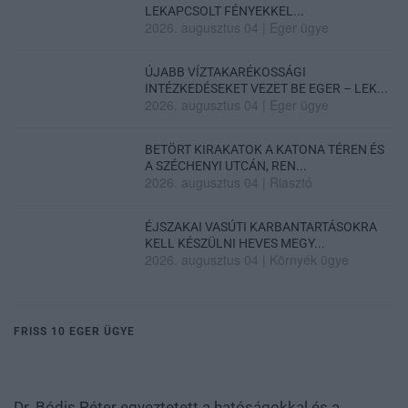
LEKAPCSOLT FÉNYEKKEL...
2026. augusztus 04
|
Eger ügye
ÚJABB VÍZTAKARÉKOSSÁGI
INTÉZKEDÉSEKET VEZET BE EGER – LEK...
2026. augusztus 04
|
Eger ügye
BETÖRT KIRAKATOK A KATONA TÉREN ÉS
A SZÉCHENYI UTCÁN, REN...
2026. augusztus 04
|
Riasztó
ÉJSZAKAI VASÚTI KARBANTARTÁSOKRA
KELL KÉSZÜLNI HEVES MEGY...
2026. augusztus 04
|
Környék ügye
FRISS 10 EGER ÜGYE
Dr. Bódis Péter egyeztetett a hatóságokkal és a