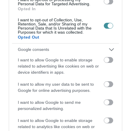
Personal Data for Targeted Advertising.
Opted In
I want to opt-out of Collection, Use,
Retention, Sale, and/or Sharing of my
Legfrissebb híreink
Personal Data that Is Unrelated with the
Purposes for which it was collected.
Opted Out
Google consents
KATONAI HELIKOPTEREK SEGÍTIK AZ
OLTÁST A DÉDESTAPOLCSÁNYI...
I want to allow Google to enable storage
2026. augusztus 05
|
Riasztó
related to advertising like cookies on web or
device identifiers in apps.
I want to allow my user data to be sent to
Google for online advertising purposes.
VISSZATÉR EGER BELVÁROSÁNAK
I want to allow Google to send me
LEGNAGYOBB BORÜNNEPE: AUGUSZT...
personalized advertising.
2026. augusztus 05
|
Programok
I want to allow Google to enable storage
related to analytics like cookies on web or