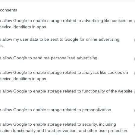
ikk hivatkozik Dr. Mészáros István
consents
yegyetem professzorára, aki egyik
o allow Google to enable storage related to advertising like cookies on
II. József Egerben járt s tárgyalt a
evice identifiers in apps.
er 1-én hosszú levélben számolt be
o allow my user data to be sent to Google for online advertising
, volt egri nagyprépostjának. Ebben többek
s.
yetemet Pestről Egerbe áthelyezni, azt az
to allow Google to send me personalized advertising.
e nem képes befogadni az összes
. De hát Pesten vagy Budán egyetlen
ást)
o allow Google to enable storage related to analytics like cookies on
ben lehetséges ez itt, Egerben. A királyi
evice identifiers in apps.
r elvetették, ezzel az egri egyetem ügye a
o allow Google to enable storage related to functionality of the website
ről.
Eszterházy Károly püspök ekkor,
si szándékáról: a megvalósulás
o allow Google to enable storage related to personalization.
.”
enné
o allow Google to enable storage related to security, including
se mellett a szerző azt is megjegyzi, hogy
cation functionality and fraud prevention, and other user protection.