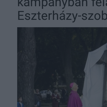
kampányban fel
Eszterházy-szobo