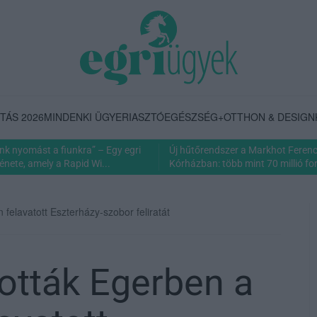
TÁS 2026
MINDENKI ÜGYE
RIASZTÓ
EGÉSZSÉG+
OTTHON & DESIGN
nk nyomást a fiunkra” – Egy egri
Új hűtőrendszer a Markhot Feren
énete, amely a Rapid Wi...
Kórházban: több mint 70 millió fori
felavatott Eszterházy-szobor feliratát
tották Egerben a