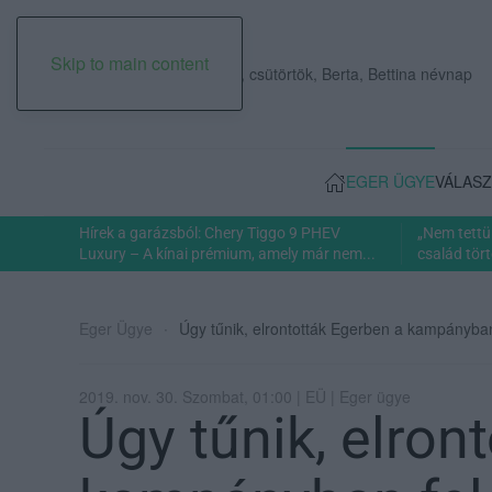
Skip to main content
2026. augusztus 06., csütörtök, Berta, Bettina névnap
EGER ÜGYE
VÁLASZ
Hírek a garázsból: Chery Tiggo 9 PHEV
„Nem tettü
Luxury – A kínai prémium, amely már nem...
család tört
Eger Ügye
Úgy tűnik, elrontották Egerben a kampányban 
2019. nov. 30. Szombat, 01:00 | EÜ | Eger ügye
Úgy tűnik, elron