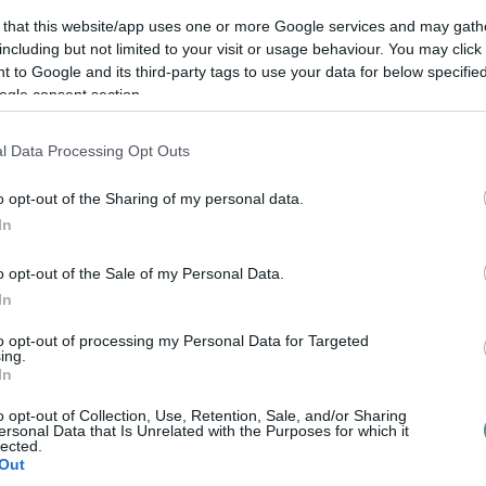
 that this website/app uses one or more Google services and may gath
felirata "az egyetem alapítójaként"
including but not limited to your visit or usage behaviour. You may click 
 to Google and its third-party tags to use your data for below specifi
öztudomású, hogy az Eszterházy Károly
ogle consent section.
m.
Az valóban igaz, hogy a püspök
tett Líceumot, A
z egyetem alapítását
l Data Processing Opt Outs
 József
nem engedélyezte.
o opt-out of the Sharing of my personal data.
In
o opt-out of the Sale of my Personal Data.
 paragrafusa kimondta, hogy
In
et, mégpedig a budai. Így az intézmény
to opt-out of processing my Personal Data for Targeted
(később Mária Terézia ezt is megvonta),
ing.
In
gyetemi rangot nem kapott a Líceum. Az
n lett egyetemként elismerve.
o opt-out of Collection, Use, Retention, Sale, and/or Sharing
ersonal Data that Is Unrelated with the Purposes for which it
lected.
Out
or feliratával, amit Kiss Péter a
heol.hu-n