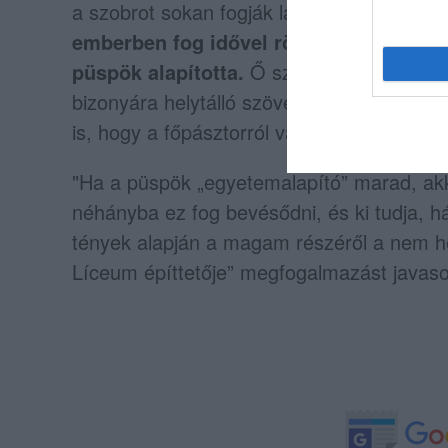
a
szobrot sokan fogják látni rendszeresen,
emberben fog idővel rögzülni az, hogy 
püspök alapította.
Ő szerintük ehhez kéts
bizonyára helytálló szöveg van írva. Az o
is, hogy a főpásztorról van elnevezve az 
"Ha a püspök „egyetemalapító” marad, akko
néhányba ez fog bevésődni, és ki tudja, há
tények alapján a magam részéről a nem hel
Líceum építtetője” megfogalmazást javasol