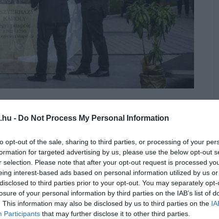
et.
.hu -
Do Not Process My Personal Information
ájában, szeptember 30-án adták
s támogatásból elkészült, felújított
to opt-out of the sale, sharing to third parties, or processing of your per
formation for targeted advertising by us, please use the below opt-out s
avatták a tér névadójának,
Eszterházy Károly
r selection. Please note that after your opt-out request is processed y
kos szobrát, amely Kovács Jenő
eing interest-based ads based on personal information utilized by us or
disclosed to third parties prior to your opt-out. You may separately opt-
yák Csaba egri érsek, Habis László volt
losure of your personal information by third parties on the IAB’s list of
az Eszterházy Károly Egyetem rektora
. This information may also be disclosed by us to third parties on the
IA
Participants
that may further disclose it to other third parties.