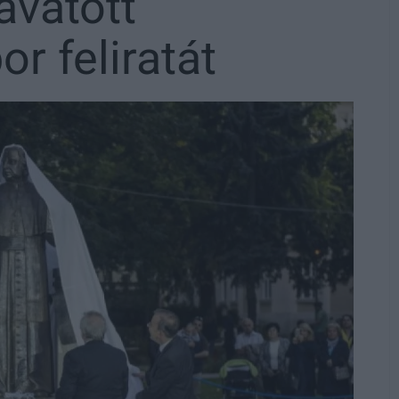
avatott
r feliratát