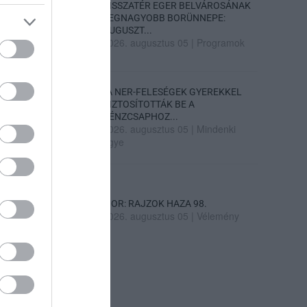
VISSZATÉR EGER BELVÁROSÁNAK
LEGNAGYOBB BORÜNNEPE:
AUGUSZT...
2026. augusztus 05
|
Programok
„A NER-FELESÉGEK GYEREKKEL
BIZTOSÍTOTTÁK BE A
PÉNZCSAPHOZ...
2026. augusztus 05
|
Mindenki
ügye
SIOR: RAJZOK HAZA 98.
2026. augusztus 05
|
Vélemény