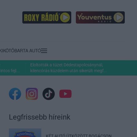
KIKÖTŐ
BARTA AUTÓ
c
Eloltották a tüzet Dédestapolcsánynál,
ntos fejl...
kilencórás küzdelem után sikerült megf...
Legfrissebb híreink
KÉT AUTÓ ÜTKÖZÖTT BOGÁCSON,