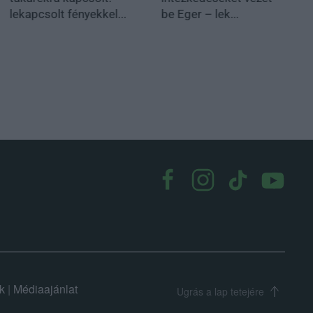
lekapcsolt fényekkel...
be Eger – lek...
k
|
Médiaajánlat
Ugrás a lap tetejére