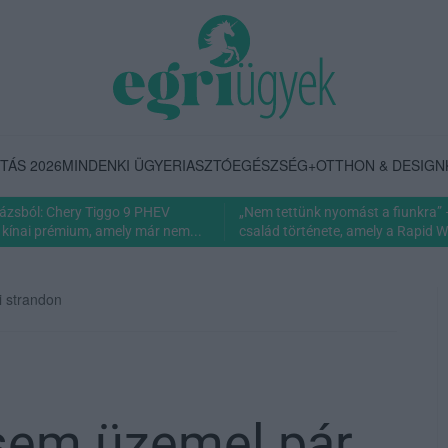
TÁS 2026
MINDENKI ÜGYE
RIASZTÓ
EGÉSZSÉG+
OTTHON & DESIGN
rázsból: Chery Tiggo 9 PHEV
„Nem tettünk nyomást a fiunkra” 
 kínai prémium, amely már nem...
család története, amely a Rapid Wi
 strandon
sem üzemel pár