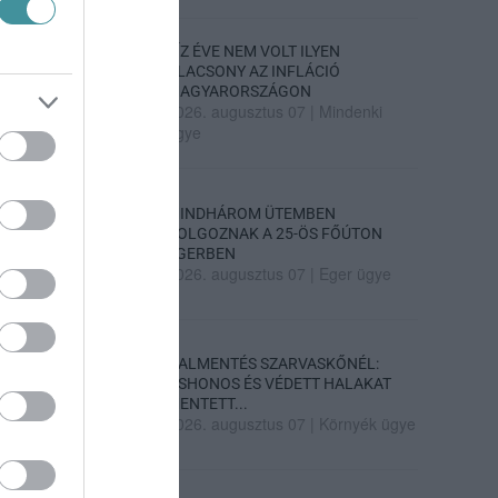
TÍZ ÉVE NEM VOLT ILYEN
ALACSONY AZ INFLÁCIÓ
MAGYARORSZÁGON
2026. augusztus 07
|
Mindenki
ügye
MINDHÁROM ÜTEMBEN
DOLGOZNAK A 25-ÖS FŐÚTON
EGERBEN
2026. augusztus 07
|
Eger ügye
HALMENTÉS SZARVASKŐNÉL:
ŐSHONOS ÉS VÉDETT HALAKAT
MENTETT...
2026. augusztus 07
|
Környék ügye