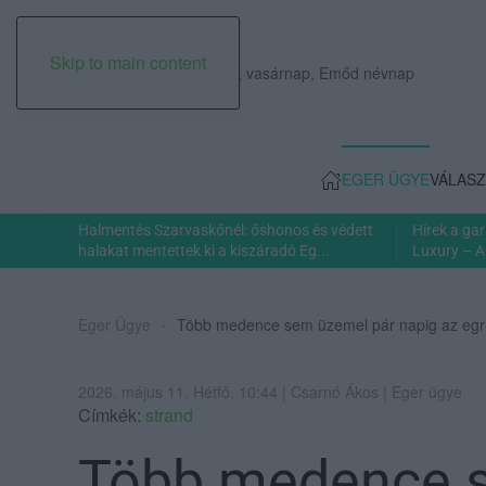
Skip to main content
2026. augusztus 09., vasárnap, Emőd névnap
EGER ÜGYE
VÁLASZ
Halmentés Szarvaskőnél: őshonos és védett
Hírek a ga
halakat mentettek ki a kiszáradó Eg...
Luxury – A
Eger Ügye
Több medence sem üzemel pár napig az egri
2026. május 11. Hétfő, 10:44 | Csarnó Ákos | Eger ügye
Címkék:
strand
Több medence 