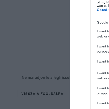
of my P
was col
Opted 
Google 
I want t
web or d
I want t
purpose
I want 
I want t
Ne maradjon le a legfrissebb hírekről, kövess
web or d
I want t
VISSZA A FŐOLDALRA
or app.
I want t