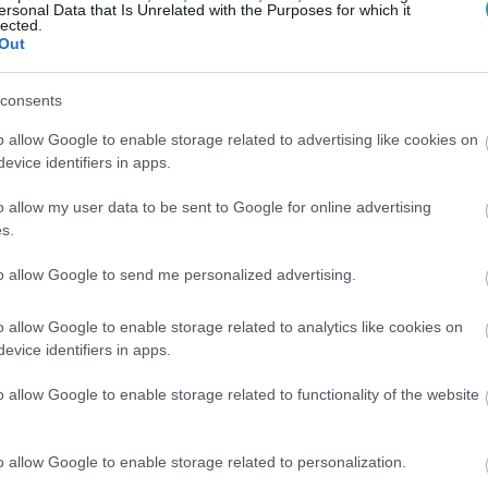
ersonal Data that Is Unrelated with the Purposes for which it
lected.
Out
consents
o allow Google to enable storage related to advertising like cookies on
evice identifiers in apps.
o allow my user data to be sent to Google for online advertising
s.
to allow Google to send me personalized advertising.
o allow Google to enable storage related to analytics like cookies on
en bennünket az EGRI ÜGYEK Google Hírek oldalán!
evice identifiers in apps.
o allow Google to enable storage related to functionality of the website
o allow Google to enable storage related to personalization.