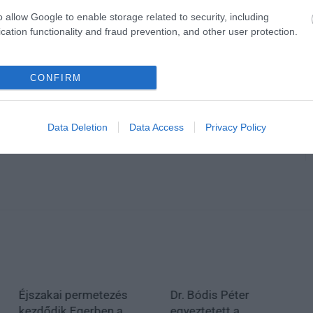
o allow Google to enable storage related to security, including
cation functionality and fraud prevention, and other user protection.
CONFIRM
Data Deletion
Data Access
Privacy Policy
Éjszakai permetezés
Dr. Bódis Péter
kezdődik Egerben a
egyeztetett a