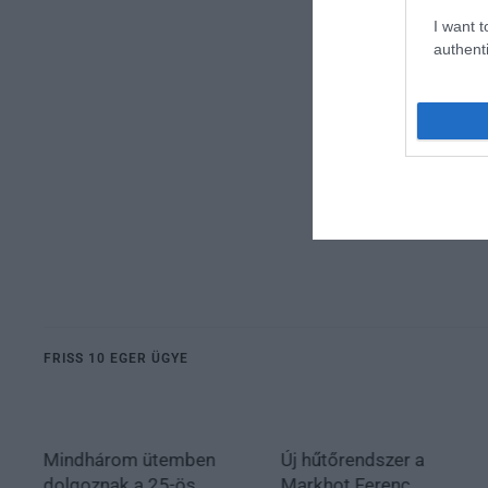
I want t
authenti
FRISS 10 EGER ÜGYE
Mindhárom ütemben
Új hűtőrendszer a
dolgoznak a 25-ös
Markhot Ferenc