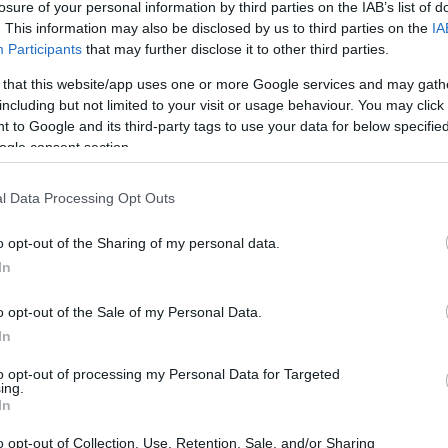
losure of your personal information by third parties on the IAB’s list of
. This information may also be disclosed by us to third parties on the
IA
llemetlenségek elkerülése érdekében előre
Participants
that may further disclose it to other third parties.
 that this website/app uses one or more Google services and may gath
including but not limited to your visit or usage behaviour. You may click 
 to Google and its third-party tags to use your data for below specifi
ogle consent section.
l Data Processing Opt Outs
o opt-out of the Sharing of my personal data.
In
o opt-out of the Sale of my Personal Data.
In
to opt-out of processing my Personal Data for Targeted
ing.
In
o opt-out of Collection, Use, Retention, Sale, and/or Sharing