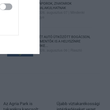
ZÁPOROK, ZIVATAROK
KIALAKULHATNAK
2026. augusztus 07
|
Mindenki
ügye
KÉT AUTÓ ÜTKÖZÖTT BOGÁCSON,
A MENTŐK IS A HELYSZÍNRE
ÉRKE...
2026. augusztus 06
|
Riasztó
Az Agria Park is
Újabb víztakarékossági
takarékra kapcsolt:
intézkedéseket vezet