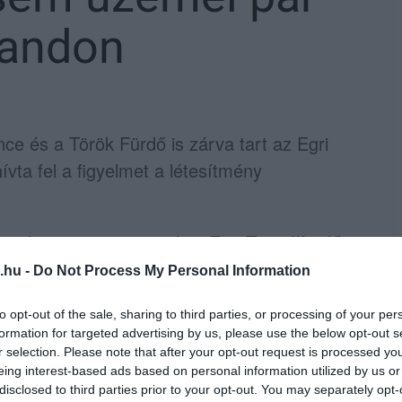
randon
e és a Török Fürdő is zárva tart az Egri
ta fel a figyelmet a létesítmény
 12. között nem üzemel az Egri Termálfürdő
ncéje, mivel karbantartási munkálatokat
.hu -
Do Not Process My Personal Information
to opt-out of the sale, sharing to third parties, or processing of your per
formation for targeted advertising by us, please use the below opt-out s
ógymedence sem lesz elérhető ugyancsak
r selection. Please note that after your opt-out request is processed y
Török Fürdő is zárva tart, így ezeken a
eing interest-based ads based on personal information utilized by us or
disclosed to third parties prior to your opt-out. You may separately opt-