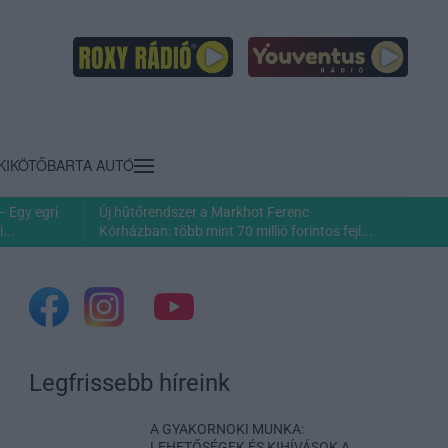
KIKÖTŐ
BARTA AUTÓ
– Egy egri
Új hűtőrendszer a Markhot Ferenc
...
Kórházban: több mint 70 millió forintos fejl...
Legfrissebb híreink
A GYAKORNOKI MUNKA:
LEHETŐSÉGEK ÉS KIHÍVÁSOK A