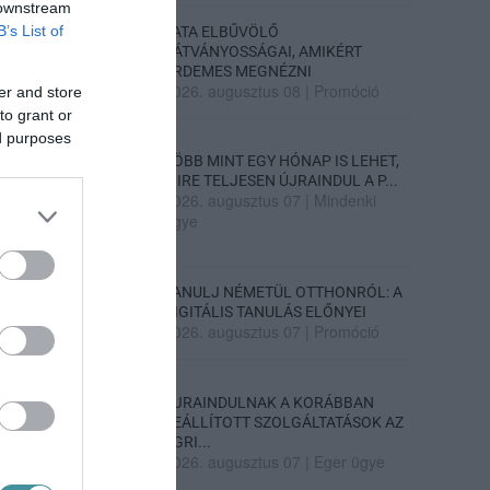
 downstream
B’s List of
TATA ELBŰVÖLŐ
LÁTVÁNYOSSÁGAI, AMIKÉRT
ÉRDEMES MEGNÉZNI
2026. augusztus 08
|
Promóció
er and store
to grant or
ed purposes
TÖBB MINT EGY HÓNAP IS LEHET,
MIRE TELJESEN ÚJRAINDUL A P...
2026. augusztus 07
|
Mindenki
ügye
TANULJ NÉMETÜL OTTHONRÓL: A
DIGITÁLIS TANULÁS ELŐNYEI
2026. augusztus 07
|
Promóció
ÚJRAINDULNAK A KORÁBBAN
LEÁLLÍTOTT SZOLGÁLTATÁSOK AZ
EGRI...
2026. augusztus 07
|
Eger ügye