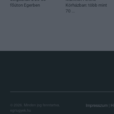
főúton Egerben
Kórházban: több mint
70 ...
.
©
2026.
Minden jog fenntartva.
Impresszum
|
H
egriugyek.hu