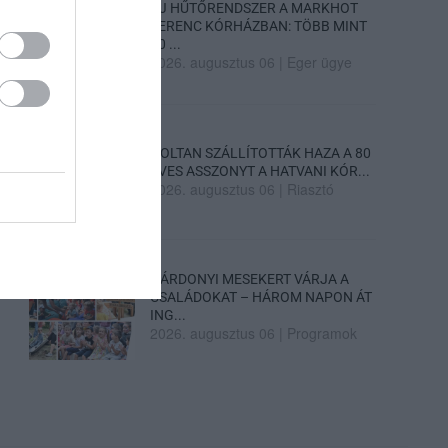
ÚJ HŰTŐRENDSZER A MARKHOT
FERENC KÓRHÁZBAN: TÖBB MINT
70 ...
2026. augusztus 06
|
Eger ügye
HOLTAN SZÁLLÍTOTTÁK HAZA A 80
ÉVES ASSZONYT A HATVANI KÓR...
2026. augusztus 06
|
Riasztó
GÁRDONYI MESEKERT VÁRJA A
CSALÁDOKAT – HÁROM NAPON ÁT
ING...
2026. augusztus 06
|
Programok