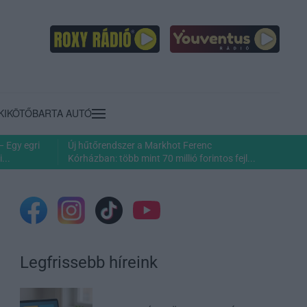
KIKÖTŐ
BARTA AUTÓ
– Egy egri
Új hűtőrendszer a Markhot Ferenc
...
Kórházban: több mint 70 millió forintos fejl...
Legfrissebb híreink