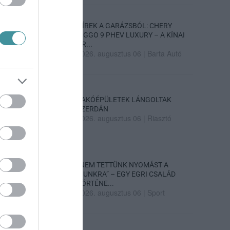
HÍREK A GARÁZSBÓL: CHERY
TIGGO 9 PHEV LUXURY – A KÍNAI
PR...
2026. augusztus 06
|
Barta Autó
LAKÓÉPÜLETEK LÁNGOLTAK
SZERDÁN
2026. augusztus 06
|
Riasztó
„NEM TETTÜNK NYOMÁST A
FIUNKRA” – EGY EGRI CSALÁD
TÖRTÉNE...
2026. augusztus 06
|
Sport