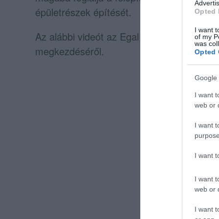
Advertis
épületrészek építését.
Opted 
I want t
Az alábbi videót az Egal Cult Club Facebo
of my P
was col
megkezdéséről.
Opted 
Google 
I want t
web or d
I want t
purpose
I want 
I want t
web or d
I want t