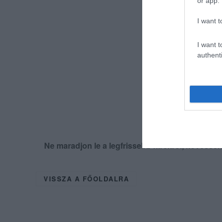
or app.
I want t
I want t
authenti
Ne maradjon le a legfrissebb hírekről, kövess
VISSZA A FŐOLDALRA