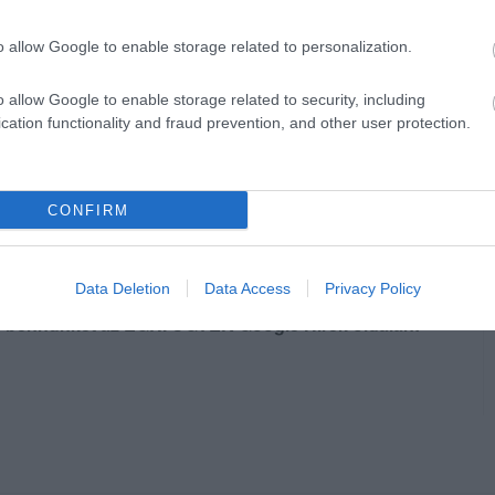
o allow Google to enable storage related to personalization.
o allow Google to enable storage related to security, including
cation functionality and fraud prevention, and other user protection.
CONFIRM
Data Deletion
Data Access
Privacy Policy
en bennünket az EGRI ÜGYEK Google Hírek oldalán!