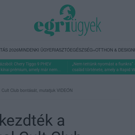
TÁS 2026
MINDENKI ÜGYE
RIASZTÓ
EGÉSZSÉG+
OTTHON & DESIGN
rázsból: Chery Tiggo 9 PHEV
„Nem tettünk nyomást a fiunkra” 
 kínai prémium, amely már nem...
család története, amely a Rapid Wi
l Cult Club bontását, mutatjuk VIDEÓN
kezdték a