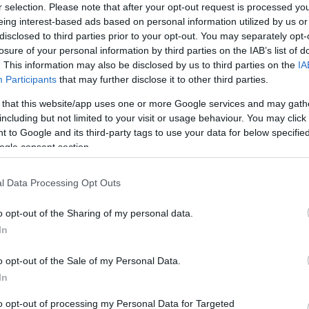
r selection. Please note that after your opt-out request is processed y
eing interest-based ads based on personal information utilized by us or
disclosed to third parties prior to your opt-out. You may separately opt-
ványos rámpákkal, félcsővel és más, mobil
losure of your personal information by third parties on the IAB’s list of
. This information may also be disclosed by us to third parties on the
IA
része is lesz,
Participants
that may further disclose it to other third parties.
 that this website/app uses one or more Google services and may gath
including but not limited to your visit or usage behaviour. You may click 
 to Google and its third-party tags to use your data for below specifi
óegység” is.
ogle consent section.
EGRIX KÖRNYEZETÉT, ÚJ EXTRÉM SPORTPÁLYA IS ÉPÜL
l Data Processing Opt Outs
Hosszú évek óta ment a kálvária a volt EGAL
o opt-out of the Sharing of my personal data.
ozóhely már nagyon régóta bezárt, az EgriX
In
nak nemrég kigyulladt a tetőszerkezete is.
o opt-out of the Sale of my Personal Data.
In
ommal együtt bruttó 590 millió forint. Ez
arknál szükséges felújításokat és az új
to opt-out of processing my Personal Data for Targeted