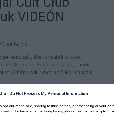
al Cult Club
tjuk VIDEÓN
sülhet belőle.
zben európai uniós forrásból
teljesen
l Cult Club és az EgriX környékét
, ennek
eteket. A hírportálunkhoz az önkormányzat
és annak környékét,
.hu -
Do Not Process My Personal Information
ozóhely lesz, erről annyit tudtunk meg,
to opt-out of the sale, sharing to third parties, or processing of your per
tivitások” számára alkalmas környezetet fog
formation for targeted advertising by us, please use the below opt-out s