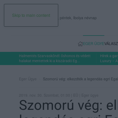
Skip to main content
2026. augusztus 07., péntek, Ibolya névnap
EGER ÜGYE
VÁLASZ
Halmentés Szarvaskőnél: őshonos és védett
Hírek a ga
halakat mentettek ki a kiszáradó Eg...
Luxury – A
Eger Ügye
Szomorú vég: elkezdték a legendás egri Ega
2019. nov. 30. Szombat, 01:00 | EÜ | Eger ügye
Szomorú vég: el