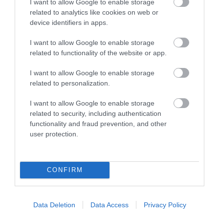
I want to allow Google to enable storage
related to analytics like cookies on web or
TÖBB MINT EGY HÓNAP IS LEHET, MIRE
device identifiers in apps.
TELJESEN ÚJRAINDUL A P...
2026. augusztus 07
|
Mindenki ügye
I want to allow Google to enable storage
related to functionality of the website or app.
TANULJ NÉMETÜL OTTHONRÓL: A
DIGITÁLIS TANULÁS ELŐNYEI
I want to allow Google to enable storage
2026. augusztus 07
|
Promóció
related to personalization.
ÚJRAINDULNAK A KORÁBBAN
I want to allow Google to enable storage
LEÁLLÍTOTT SZOLGÁLTATÁSOK AZ EGRI...
related to security, including authentication
2026. augusztus 07
|
Eger ügye
functionality and fraud prevention, and other
user protection.
TÍZ ÉVE NEM VOLT ILYEN ALACSONY AZ
INFLÁCIÓ MAGYARORSZÁGON
2026. augusztus 07
|
Mindenki ügye
CONFIRM
MINDHÁROM ÜTEMBEN DOLGOZNAK A 25-
ÖS FŐÚTON EGERBEN
2026. augusztus 07
|
Eger ügye
Data Deletion
Data Access
Privacy Policy