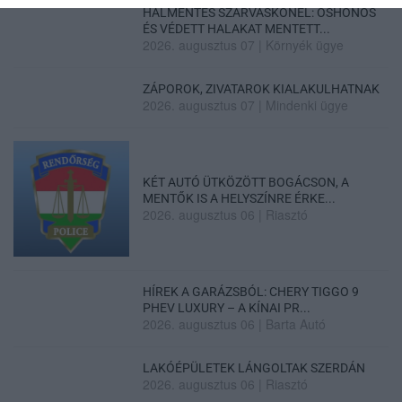
HALMENTÉS SZARVASKŐNÉL: ŐSHONOS
ÉS VÉDETT HALAKAT MENTETT...
2026. augusztus 07
|
Környék ügye
ZÁPOROK, ZIVATAROK KIALAKULHATNAK
2026. augusztus 07
|
Mindenki ügye
KÉT AUTÓ ÜTKÖZÖTT BOGÁCSON, A
MENTŐK IS A HELYSZÍNRE ÉRKE...
2026. augusztus 06
|
Riasztó
HÍREK A GARÁZSBÓL: CHERY TIGGO 9
PHEV LUXURY – A KÍNAI PR...
2026. augusztus 06
|
Barta Autó
LAKÓÉPÜLETEK LÁNGOLTAK SZERDÁN
2026. augusztus 06
|
Riasztó