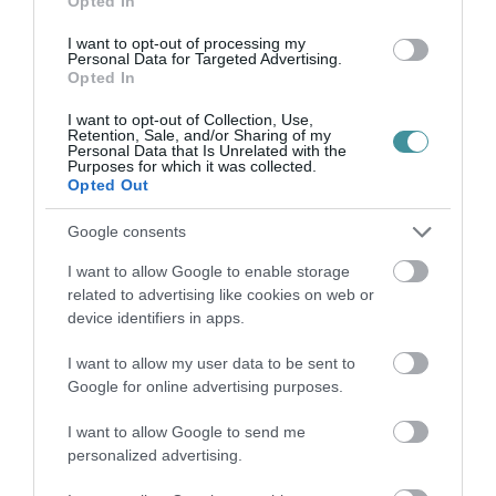
védelem alatt áll. Megtekintéséhez
Opted In
engedélyeznie kell a JavaScript használatát.
,
I want to opt-out of processing my
Personal Data for Targeted Advertising.
mobil: +36 70 408 2172
Opted In
I want to opt-out of Collection, Use,
Retention, Sale, and/or Sharing of my
Personal Data that Is Unrelated with the
Purposes for which it was collected.
Opted Out
Ne maradjon le a legfrissebb hírekről, kövessen
bennünket az EGRI ÜGYEK Google Hírek oldalán!
Google consents
I want to allow Google to enable storage
related to advertising like cookies on web or
VISSZA A FŐOLDALRA
device identifiers in apps.
I want to allow my user data to be sent to
Google for online advertising purposes.
I want to allow Google to send me
personalized advertising.
Legfrissebb híreink