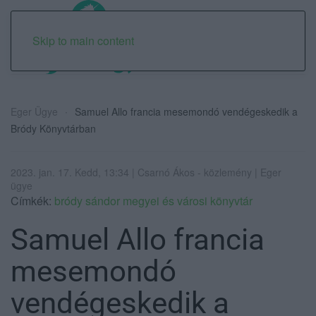
Skip to main content
Eger Ügye
Samuel Allo francia mesemondó vendégeskedik a
Bródy Könyvtárban
2023. jan. 17. Kedd, 13:34 | Csarnó Ákos - közlemény | Eger
ügye
Címkék:
bródy sándor megyei és városi könyvtár
Samuel Allo francia
mesemondó
vendégeskedik a