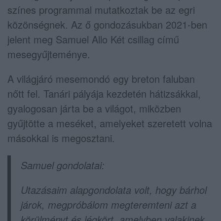
színes programmal mutatkoztak be az egri
közönségnek. Az ő gondozásukban 2021-ben
jelent meg Samuel Allo Két csillag című
mesegyűjteménye.
A világjáró mesemondó egy breton faluban
nőtt fel. Tanári pályája kezdetén hátizsákkal,
gyalogosan járta be a világot, miközben
gyűjtötte a meséket, amelyeket szeretett volna
másokkal is megosztani.
Samuel gondolatai:
Utazásaim alapgondolata volt, hogy bárhol
járok, megpróbálom megteremteni azt a
körülményt és légkört, amelyben valakinek