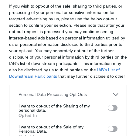
bizalmuk és szeretetük miatt családtagként
If you wish to opt-out of the sale, sharing to third parties, or
processing of your personal or sensitive information for
tekint, a Kisgombos Kiadó tulajdonosainak
targeted advertising by us, please use the below opt-out
személyében. E barátság révén jelenhetett
section to confirm your selection. Please note that after your
opt-out request is processed you may continue seeing
meg a Két csillag című mesegyűjtemény.
interest-based ads based on personal information utilized by
us or personal information disclosed to third parties prior to
A vándor mesemondó 2023. január 18-án,
your opt-out. You may separately opt-out of the further
szerdán 17 órától lesz a könyvtárunk vendége.
disclosure of your personal information by third parties on the
IAB’s list of downstream participants. This information may
also be disclosed by us to third parties on the
IAB’s List of
Hívunk és várunk mindenkit egy baráti
Downstream Participants
that may further disclose it to other
third parties.
találkozóra, ahol meghallgathatjuk Samuel
történeteit és együtt énekelhetünk - írja a
Please note that this website/app uses one or more Google
Personal Data Processing Opt Outs
services and may gather and store information including but
könyvtár.
not limited to your visit or usage behaviour. You may click to
I want to opt-out of the Sharing of my
personal data.
grant or deny consent to Google and its third-party tags to
Opted In
Kapcsolat: Pauer Erika csoportvezető, e-mail:
use your data for below specified purposes in below Google
consent section.
Ez az e-mail-cím a szpemrobotok elleni
I want to opt-out of the Sale of my
Personal Data.