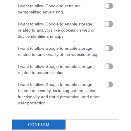
I want to allow Google to send me
personalized advertising.
TÍZ ÉVE NEM VOLT ILYEN ALACSONY AZ
INFLÁCIÓ MAGYARORSZÁGON
I want to allow Google to enable storage
2026. augusztus 07
|
Mindenki ügye
related to analytics like cookies on web or
device identifiers in apps.
I want to allow Google to enable storage
related to functionality of the website or app.
MINDHÁROM ÜTEMBEN DOLGOZNAK A 25-
I want to allow Google to enable storage
ÖS FŐÚTON EGERBEN
2026. augusztus 07
|
Eger ügye
related to personalization.
I want to allow Google to enable storage
related to security, including authentication
functionality and fraud prevention, and other
user protection.
HALMENTÉS SZARVASKŐNÉL: ŐSHONOS
ÉS VÉDETT HALAKAT MENTETT...
2026. augusztus 07
|
Környék ügye
CONFIRM