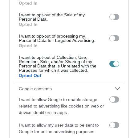
grant or deny consent to Google and its third-party tags to
2026. augusztus 08
|
Promóció
Opted In
use your data for below specified purposes in below Google
consent section.
I want to opt-out of the Sale of my
Personal Data.
Opted In
TÖBB MINT EGY HÓNAP IS LEHET, MIRE
TELJESEN ÚJRAINDUL A P...
I want to opt-out of processing my
2026. augusztus 07
|
Mindenki ügye
Personal Data for Targeted Advertising.
Opted In
I want to opt-out of Collection, Use,
Retention, Sale, and/or Sharing of my
Personal Data that Is Unrelated with the
TANULJ NÉMETÜL OTTHONRÓL: A
Purposes for which it was collected.
DIGITÁLIS TANULÁS ELŐNYEI
Opted Out
2026. augusztus 07
|
Promóció
Google consents
I want to allow Google to enable storage
ÚJRAINDULNAK A KORÁBBAN
related to advertising like cookies on web or
LEÁLLÍTOTT SZOLGÁLTATÁSOK AZ EGRI...
device identifiers in apps.
2026. augusztus 07
|
Eger ügye
I want to allow my user data to be sent to
Google for online advertising purposes.