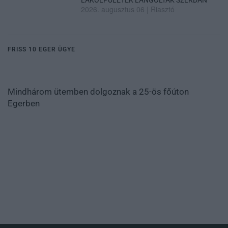
LAKÓÉPÜLETEK LÁNGOLTAK SZERDÁN
2026. augusztus 06
|
Riasztó
FRISS 10 EGER ÜGYE
Mindhárom ütemben dolgoznak a 25-ös főúton
Egerben