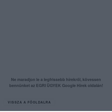
Ne maradjon le a legfrissebb hírekről, kövessen
bennünket az EGRI ÜGYEK Google Hírek oldalán!
VISSZA A FŐOLDALRA