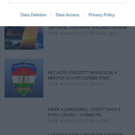
Data Deletion
Data Access
Privacy Policy
ZÁPOROK, ZIVATAROK KIALAKULHATNAK
2026. augusztus 07
|
Mindenki ügye
KÉT AUTÓ ÜTKÖZÖTT BOGÁCSON, A
MENTŐK IS A HELYSZÍNRE ÉRKE...
2026. augusztus 06
|
Riasztó
HÍREK A GARÁZSBÓL: CHERY TIGGO 9
PHEV LUXURY – A KÍNAI PR...
2026. augusztus 06
|
Barta Autó