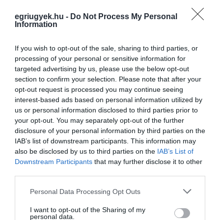
egriugyek.hu -
Do Not Process My Personal
Information
If you wish to opt-out of the sale, sharing to third parties, or
processing of your personal or sensitive information for
Legfrissebb híreink
targeted advertising by us, please use the below opt-out
section to confirm your selection. Please note that after your
BAKA ANDRÁST JELÖLI KÖZTÁRSASÁGI
opt-out request is processed you may continue seeing
ELNÖKNEK A TISZA
interest-based ads based on personal information utilized by
2026. augusztus 08
|
Mindenki ügye
us or personal information disclosed to third parties prior to
your opt-out. You may separately opt-out of the further
disclosure of your personal information by third parties on the
IAB’s list of downstream participants. This information may
ÚJ MAGYAR KÜLÜGYI STRATÉGIA KÉSZÜL,
also be disclosed by us to third parties on the
IAB’s List of
TELJES SZAKÍTÁS JÖN A...
Downstream Participants
that may further disclose it to other
2026. augusztus 08
|
Mindenki ügye
third parties.
Please note that this website/app uses one or more Google
Personal Data Processing Opt Outs
services and may gather and store information including but
TATA ELBŰVÖLŐ LÁTVÁNYOSSÁGAI,
not limited to your visit or usage behaviour. You may click to
I want to opt-out of the Sharing of my
AMIKÉRT ÉRDEMES MEGNÉZNI
personal data.