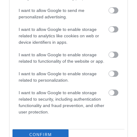
TATA ELBŰVÖLŐ LÁTVÁNYOSSÁGAI,
I want to allow Google to send me
AMIKÉRT ÉRDEMES MEGNÉZNI
personalized advertising.
2026. augusztus 08
|
Promóció
I want to allow Google to enable storage
related to analytics like cookies on web or
TÖBB MINT EGY HÓNAP IS LEHET, MIRE
TELJESEN ÚJRAINDUL A P...
device identifiers in apps.
2026. augusztus 07
|
Mindenki ügye
I want to allow Google to enable storage
related to functionality of the website or app.
TANULJ NÉMETÜL OTTHONRÓL: A
DIGITÁLIS TANULÁS ELŐNYEI
2026. augusztus 07
|
Promóció
I want to allow Google to enable storage
related to personalization.
ÚJRAINDULNAK A KORÁBBAN
I want to allow Google to enable storage
LEÁLLÍTOTT SZOLGÁLTATÁSOK AZ EGRI...
2026. augusztus 07
|
Eger ügye
related to security, including authentication
functionality and fraud prevention, and other
user protection.
TÍZ ÉVE NEM VOLT ILYEN ALACSONY AZ
INFLÁCIÓ MAGYARORSZÁGON
2026. augusztus 07
|
Mindenki ügye
CONFIRM