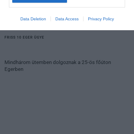
MINDHÁROM ÜTEMBEN DOLGOZNAK A 25-
ÖS FŐÚTON EGERBEN
2026. augusztus 07
|
Eger ügye
Data Deletion
Data Access
Privacy Policy
FRISS 10 EGER ÜGYE
Mindhárom ütemben dolgoznak a 25-ös főúton
Egerben