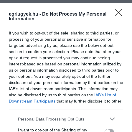
Ne maradjon le a legfrissebb hírekről, kövessen
egriugyek.hu -
Do Not Process My Personal
bennünket az EGRI ÜGYEK Google Hírek oldalán!
Information
If you wish to opt-out of the sale, sharing to third parties, or
VISSZA A FŐOLDALRA
processing of your personal or sensitive information for
targeted advertising by us, please use the below opt-out
section to confirm your selection. Please note that after your
opt-out request is processed you may continue seeing
interest-based ads based on personal information utilized by
us or personal information disclosed to third parties prior to
your opt-out. You may separately opt-out of the further
disclosure of your personal information by third parties on the
Legfrissebb híreink
IAB’s list of downstream participants. This information may
also be disclosed by us to third parties on the
IAB’s List of
AZ ENDODONCIÁBAN
Downstream Participants
that may further disclose it to other
NÉLKÜLÖZHETETLEN ESZKÖZÖK
third parties.
2026. augusztus 09
|
Promóció
Please note that this website/app uses one or more Google
Personal Data Processing Opt Outs
ITTASAN RANDALÍROZOTT EGER
services and may gather and store information including but
BELVÁROSÁBAN: ÜZLETEK KIRAKATA...
not limited to your visit or usage behaviour. You may click to
I want to opt-out of the Sharing of my