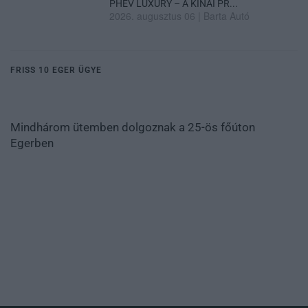
PHEV LUXURY – A KÍNAI PR...
2026. augusztus 06
|
Barta Autó
FRISS 10 EGER ÜGYE
Mindhárom ütemben dolgoznak a 25-ös főúton
Egerben