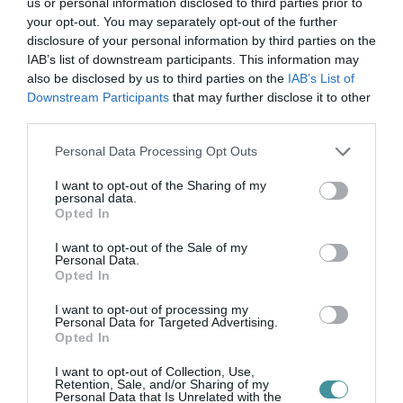
us or personal information disclosed to third parties prior to
Székesfehérvár városát, ahol az
your opt-out. You may separately opt-out of the further
disclosure of your personal information by third parties on the
önkormányzat jelentős támogatást nyújt a
IAB’s list of downstream participants. This information may
vendéglátós vállalkozásoknak, arra az Egri
also be disclosed by us to third parties on the
IAB’s List of
Ügyek emlékeztette, hogy míg Eger egy fillért
Downstream Participants
that may further disclose it to other
third parties.
sem kapott működési támogatásra, addig a
Please note that this website/app uses one or more Google
fideszes vezetésű megyei jogú városok, így
Personal Data Processing Opt Outs
services and may gather and store information including but
Székesfehérvár is 1,38 milliárd forint
not limited to your visit or usage behaviour. You may click to
I want to opt-out of the Sharing of my
personal data.
grant or deny consent to Google and its third-party tags to
támogatást kapott tavaly év végén. Oroján
Opted In
use your data for below specified purposes in below Google
szerint Eger is kapott támogatást, egész
consent section.
I want to opt-out of the Sale of my
pontosan a panorámaliftre 600 millió forintot,
Personal Data.
Opted In
ám azt is furcsának találta, hogy kizárólag az
I want to opt-out of processing my
ellenzéki vezetésű önkormányzatok
Personal Data for Targeted Advertising.
Opted In
panaszkodnak az adóelvonásokra és a
pénzügyi problémákra, a fideszes települések
I want to opt-out of Collection, Use,
Retention, Sale, and/or Sharing of my
nem. Ez nem teljesen igaz:
volt példa ugyanis
Personal Data that Is Unrelated with the