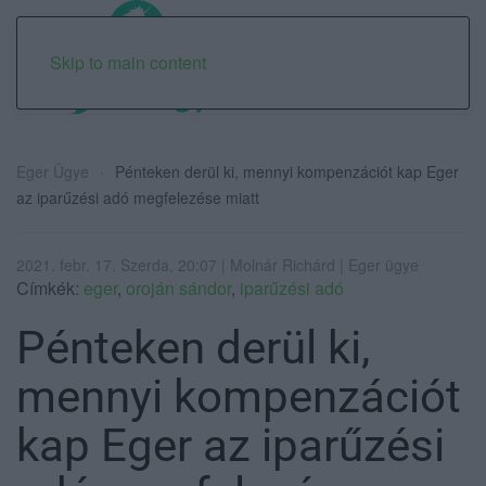
Skip to main content
Eger Ügye
Pénteken derül ki, mennyi kompenzációt kap Eger
az iparűzési adó megfelezése miatt
2021. febr. 17. Szerda, 20:07 | Molnár Richárd | Eger ügye
Címkék:
eger
,
oroján sándor
,
iparűzési adó
Pénteken derül ki,
mennyi kompenzációt
kap Eger az iparűzési