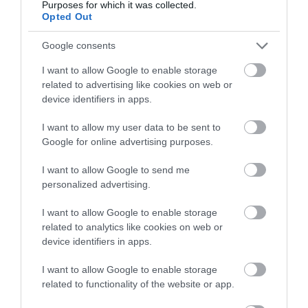
Purposes for which it was collected.
fideszes önkormányzatokra is
, akik
Opted Out
aggályaiknak adtak hangot az ipa-elvonás
Google consents
miatt.
I want to allow Google to enable storage
related to advertising like cookies on web or
Fotó: Facebook/Eger Hírek
device identifiers in apps.
I want to allow my user data to be sent to
Google for online advertising purposes.
Ne maradjon le a legfrissebb hírekről, kövessen
I want to allow Google to send me
bennünket az EGRI ÜGYEK Google Hírek oldalán!
personalized advertising.
I want to allow Google to enable storage
related to analytics like cookies on web or
VISSZA A FŐOLDALRA
device identifiers in apps.
I want to allow Google to enable storage
related to functionality of the website or app.