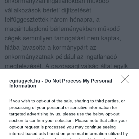
önkormányzati ingatlanokban működő
vállalkozások bérleti díjfizetését
felfüggesztették három hónapra, a
magántulajdonú bérleményekben működő
cégek semmilyen támogatást nem kaptak,
hiába javasolta a kormánypárt az
önkormányzatnak például az ingatlanadó
megfelezését. A gazdasági válság által egyik
leginkább érintett üzletág, a taxisok sem
egriugyek.hu -
Do Not Process My Personal
kapták meg a Fidesz által javasolt
Information
önkormányzati támogatást, így például a
If you wish to opt-out of the sale, sharing to third parties, or
behajtási engedély díjának vagy a közterület-
processing of your personal or sensitive information for
használati, azaz droszthasználati díjaknak az
targeted advertising by us, please use the below opt-out
elengedését.
section to confirm your selection. Please note that after your
opt-out request is processed you may continue seeing
interest-based ads based on personal information utilized by
Bár Oroján pozitív példaként említette