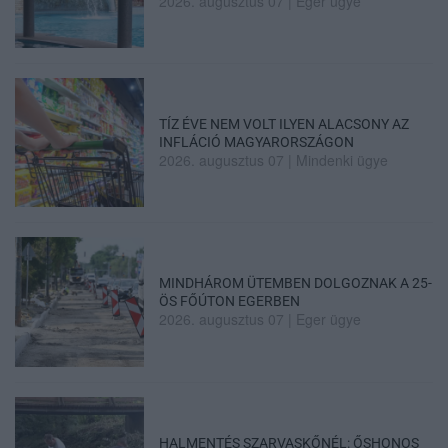
2026. augusztus 07
|
Eger ügye
TÍZ ÉVE NEM VOLT ILYEN ALACSONY AZ
INFLÁCIÓ MAGYARORSZÁGON
2026. augusztus 07
|
Mindenki ügye
MINDHÁROM ÜTEMBEN DOLGOZNAK A 25-
ÖS FŐÚTON EGERBEN
2026. augusztus 07
|
Eger ügye
HALMENTÉS SZARVASKŐNÉL: ŐSHONOS