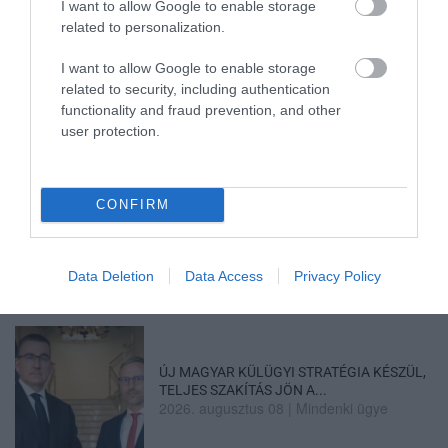
I want to allow Google to enable storage
related to personalization.
Legfrissebb híreink
I want to allow Google to enable storage
related to security, including authentication
functionality and fraud prevention, and other
35 PERCES TANÓRÁK ÉS KEVESEBB HÁZI
user protection.
FELADAT JÖHET AZ ALSÓ ...
2026. augusztus 08
|
Mindenki ügye
CONFIRM
BAKA ANDRÁST JELÖLI KÖZTÁRSASÁGI
ELNÖKNEK A TISZA
Data Deletion
Data Access
Privacy Policy
2026. augusztus 08
|
Mindenki ügye
ÚJ MAGYAR KÜLÜGYI STRATÉGIA KÉSZÜL,
TELJES SZAKÍTÁS JÖN A...
2026. augusztus 08
|
Mindenki ügye