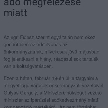
adó megfelezése
miatt
Az egri Fidesz szerint egyáltalán nem okoz
gondot idén az adóelvonás az
önkormányzatnak, mivel csak jövő májusban
fog jelentkezni a hiány, ráadásul sok tartalék
van a költségvetésben.
Ezen a héten, február 19-én ül le tárgyalni a
megyei jogú városok önkormányzati vezetőivel
Gulyás Gergely, a Miniszterelnökséget vezető
miniszter az iparűzési adókedvezmény miatti
kompenzáció mértékéről. Az nem történhet