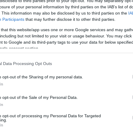
disclosed to third parties prior to your opt-out. You may separately opt-
15.30-17.00
losure of your personal information by third parties on the IAB’s list of
. This information may also be disclosed by us to third parties on the
IA
Participants
that may further disclose it to other third parties.
2025. április 8. (kedd)
 u. 1.
 that this website/app uses one or more Google services and may gath
15.30-17.00
including but not limited to your visit or usage behaviour. You may click 
 to Google and its third-party tags to use your data for below specifi
 u. 1-
2025. április 10. (csütörtök) 15.30-
ogle consent section.
17.00
l Data Processing Opt Outs
2025. április 9. (szerda)
 1.
o opt-out of the Sharing of my personal data.
15.30-17.00
In
o opt-out of the Sale of my Personal Data.
4.
In
to opt-out of processing my Personal Data for Targeted
ing.
In
2025. április 8. (kedd)
 u. 3/A.