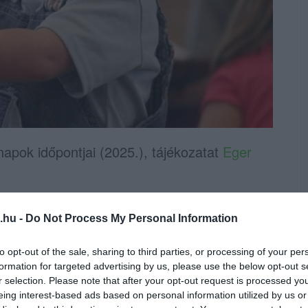
 napok időpontjai (2025.), tájékozatat
Eger
Nyílt napok időpontjai
.hu -
Do Not Process My Personal Information
2025. április 14. (hétfő)
to opt-out of the sale, sharing to third parties, or processing of your per
4.
15.30-17.00
formation for targeted advertising by us, please use the below opt-out s
r selection. Please note that after your opt-out request is processed y
eing interest-based ads based on personal information utilized by us or
elep 9.
2025. április 10. (csütörtök)