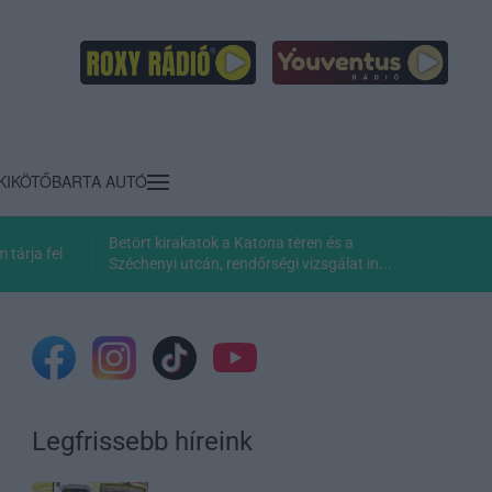
KIKÖTŐ
BARTA AUTÓ
Betört kirakatok a Katona téren és a
tárja fel
Széchenyi utcán, rendőrségi vizsgálat in...
Legfrissebb híreink