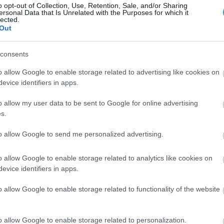
o opt-out of Collection, Use, Retention, Sale, and/or Sharing
9.00-12.00 és
ersonal Data that Is Unrelated with the Purposes for which it
lected.
2025. április 9. (szerda)
Out
15.30-17.30
i u.
consents
o allow Google to enable storage related to advertising like cookies on
evice identifiers in apps.
 7-9.
o allow my user data to be sent to Google for online advertising
s.
2025. április 9. (szerda)
. 100.
to allow Google to send me personalized advertising.
de. 9.30-11.30 és du. 15.30-17.00
o allow Google to enable storage related to analytics like cookies on
2025. április 8. (kedd)
evice identifiers in apps.
u. 1.
de. 9.30-11.30 és du. 15.30-17.00
o allow Google to enable storage related to functionality of the website
2025. április 16. (szerda)
u. 8.
o allow Google to enable storage related to personalization.
de. 9.30-11.30 és du. 15.30-17.00