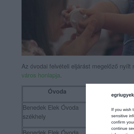
Az óvodai felvételi eljárást megelőző nyílt
város honlapja
.
Óvoda
Címe
egriugyek
Benedek Elek Óvoda
If you wish 
Eger, Vallon u. 
székhely
sensitive in
confirm you
continue se
Benedek Elek Óvoda
Eger, I.sz. lakót