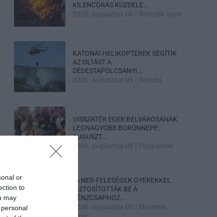
KILENCÓRÁS KÜZDELE...
2026. augusztus 06
|
Környék ügye
KATONAI HELIKOPTEREK SEGÍTIK
AZ OLTÁST A
DÉDESTAPOLCSÁNYI...
2026. augusztus 05
|
Riasztó
VISSZATÉR EGER BELVÁROSÁNAK
LEGNAGYOBB BORÜNNEPE:
AUGUSZT...
2026. augusztus 05
|
Programok
sonal or
„A NER-FELESÉGEK GYEREKKEL
ection to
BIZTOSÍTOTTÁK BE A
ou may
PÉNZCSAPHOZ...
2026. augusztus 05
|
Mindenki
 personal
ügye