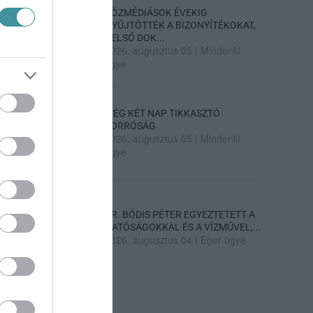
KÖZMÉDIÁSOK ÉVEKIG
GYŰJTÖTTÉK A BIZONYÍTÉKOKAT,
BELSŐ DOK...
2026. augusztus 05
|
Mindenki
ügye
MÉG KÉT NAP TIKKASZTÓ
FORRÓSÁG
2026. augusztus 05
|
Mindenki
ügye
DR. BÓDIS PÉTER EGYEZTETETT A
HATÓSÁGOKKAL ÉS A VÍZMŰVEL,...
2026. augusztus 04
|
Eger ügye