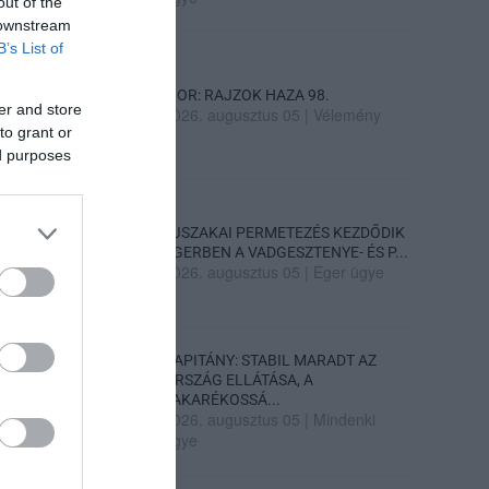
out of the
 downstream
B’s List of
SIOR: RAJZOK HAZA 98.
er and store
2026. augusztus 05
|
Vélemény
to grant or
ed purposes
ÉJSZAKAI PERMETEZÉS KEZDŐDIK
EGERBEN A VADGESZTENYE- ÉS P...
2026. augusztus 05
|
Eger ügye
KAPITÁNY: STABIL MARADT AZ
ORSZÁG ELLÁTÁSA, A
TAKARÉKOSSÁ...
2026. augusztus 05
|
Mindenki
ügye