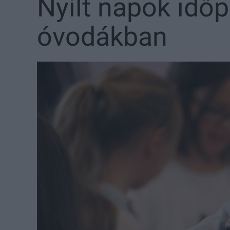
Nyílt napok időp
óvodákban