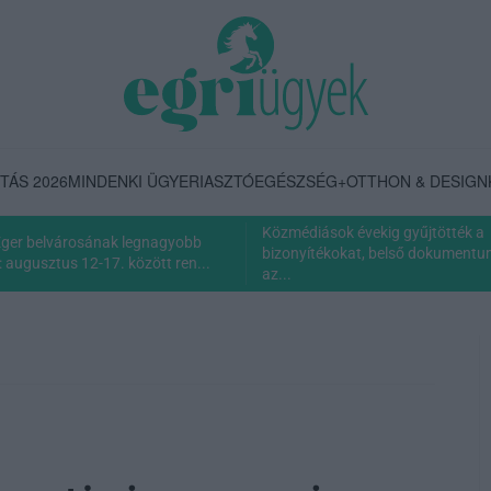
TÁS 2026
MINDENKI ÜGYE
RIASZTÓ
EGÉSZSÉG+
OTTHON & DESIGN
Közmédiások évekig gyűjtötték a
Eger belvárosának legnagyobb
bizonyítékokat, belső dokumentum 
 augusztus 12-17. között ren...
az...