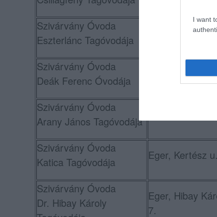
I want t
Szivárvány Óvoda
Eger, Remenyik 
authenti
Eszterlánc Tagóvodája
17.
Szivárvány Óvoda
Eger, Deák F. u
Deák Ferenc Óvodája
Szivárvány Óvoda
Eger, Arany J. u
Arany János Tagóvodája
Szivárvány Óvoda
Eger, Kertész u
Katica Tagóvodája
Szivárvány Óvoda
Eger, Hibay Kár
Dr. Hibay Károly
7.