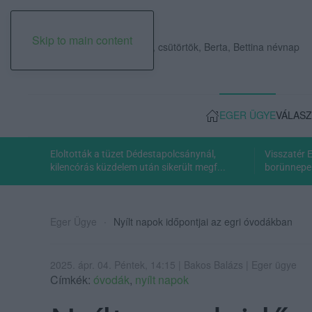
Skip to main content
2026. augusztus 06., csütörtök, Berta, Bettina névnap
EGER ÜGYE
VÁLASZ
Eloltották a tüzet Dédestapolcsánynál,
Visszatér 
kilencórás küzdelem után sikerült megf...
borünnepe:
Eger Ügye
Nyílt napok időpontjai az egri óvodákban
2025. ápr. 04. Péntek, 14:15 | Bakos Balázs | Eger ügye
Címkék:
óvodák
,
nyílt napok