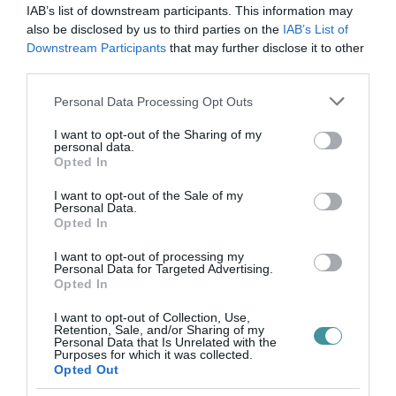
IAB’s list of downstream participants. This information may
also be disclosed by us to third parties on the
IAB’s List of
A város készül a legrosszabbra: 1200
Downstream Participants
that may further disclose it to other
third parties.
élelmiszercsomagot állít össze az
önkormányzat
Please note that this website/app uses one or more Google
Personal Data Processing Opt Outs
services and may gather and store information including but
not limited to your visit or usage behaviour. You may click to
I want to opt-out of the Sharing of my
personal data.
grant or deny consent to Google and its third-party tags to
Opted In
use your data for below specified purposes in below Google
consent section.
I want to opt-out of the Sale of my
Personal Data.
Opted In
Ne maradjon le a legfrissebb hírekről, kövessen
I want to opt-out of processing my
bennünket az EGRI ÜGYEK Google Hírek oldalán!
Personal Data for Targeted Advertising.
Opted In
I want to opt-out of Collection, Use,
VISSZA A FŐOLDALRA
Retention, Sale, and/or Sharing of my
Personal Data that Is Unrelated with the
Purposes for which it was collected.
Opted Out