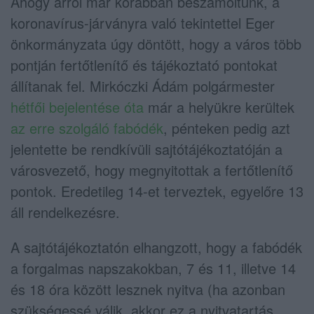
Ahogy arról már korábban beszámoltunk, a
koronavírus-járványra való tekintettel Eger
önkormányzata úgy döntött, hogy a város több
pontján fertőtlenítő és tájékoztató pontokat
állítanak fel. Mirkóczki Ádám polgármester
hétfői bejelentése óta
már a helyükre kerültek
az erre szolgáló fabódék
, pénteken pedig azt
jelentette be rendkívüli sajtótájékoztatóján a
városvezető, hogy megnyitottak a fertőtlenítő
pontok. Eredetileg 14-et terveztek, egyelőre 13
áll rendelkezésre.
A sajtótájékoztatón elhangzott, hogy a fabódék
a forgalmas napszakokban, 7 és 11, illetve 14
és 18 óra között lesznek nyitva (ha azonban
szükségessé válik, akkor ez a nyitvatartás