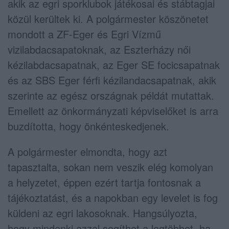
akik az egri sporklubok játékosai és stábtagjai
közül kerültek ki. A polgármester köszönetet
mondott a ZF-Eger és Egri Vízmű
vizilabdacsapatoknak, az Eszterházy női
kézilabdacsapatnak, az Eger SE focicsapatnak
és az SBS Eger férfi kézilandacsapatnak, akik
szerinte az egész országnak példát mutattak.
Emellett az önkormányzati képviselőket is arra
buzdította, hogy önkénteskedjenek.
A polgármester elmondta, hogy azt
tapasztalta, sokan nem veszik elég komolyan
a helyzetet, éppen ezért tartja fontosnak a
tájékoztatást, és a napokban egy levelet is fog
küldeni az egri lakosoknak. Hangsúlyozta,
hogy mindenki azzal segíthet a legtöbbet, ha