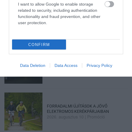
I want to allow Google to enable storage
related to security, including authentication
HÉTFŐ ESTÉTŐL ÚJABB TURBINA TERMEL
functionality and fraud prevention, and other
ÁRAMOT PAKSON
2026. augusztus 10
|
Mindenki ügye
user protection.
CONFIRM
MAGYAR PÉTERÉK A MARGITSZIGETEN
TALÁLKOZNAK A TISZA AKTIV...
Data Deletion
Data Access
Privacy Policy
2026. augusztus 10
|
Mindenki ügye
FORRADALMI ÚJÍTÁSOK A JÖVŐ
ELEKTROMOS KERÉKPÁRJAIBAN
2026. augusztus 10
|
Promóció