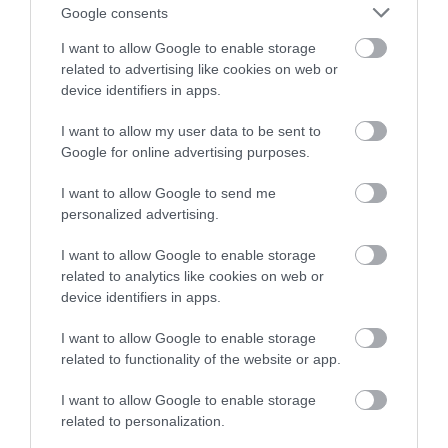
Google consents
I want to allow Google to enable storage
related to advertising like cookies on web or
Legfrissebb híreink
device identifiers in apps.
I want to allow my user data to be sent to
Google for online advertising purposes.
A MESTERSÉGES INTELLIGENCIA
MINDENNAPI ÁTALAKULÁSA
I want to allow Google to send me
2026. augusztus 10
|
Promóció
personalized advertising.
I want to allow Google to enable storage
related to analytics like cookies on web or
device identifiers in apps.
ÚJ MOBILALKALMAZÁS ERŐSÍTI EGER
I want to allow Google to enable storage
TURIZMUSÁT: ELKÉSZÜLT A V...
related to functionality of the website or app.
2026. augusztus 10
|
Eger ügye
I want to allow Google to enable storage
related to personalization.