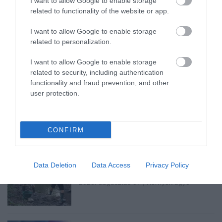
I want to allow Google to enable storage
TÍZ ÉVE NEM VOLT ILYEN ALACSONY AZ
related to functionality of the website or app.
INFLÁCIÓ MAGYARORSZÁGON
2026. augusztus 07
|
Mindenki ügye
I want to allow Google to enable storage
related to personalization.
I want to allow Google to enable storage
related to security, including authentication
functionality and fraud prevention, and other
MINDHÁROM ÜTEMBEN DOLGOZNAK A 25-
user protection.
ÖS FŐÚTON EGERBEN
2026. augusztus 07
|
Eger ügye
CONFIRM
HALMENTÉS SZARVASKŐNÉL: ŐSHONOS
Data Deletion
Data Access
Privacy Policy
ÉS VÉDETT HALAKAT MENTETT...
2026. augusztus 07
|
Környék ügye