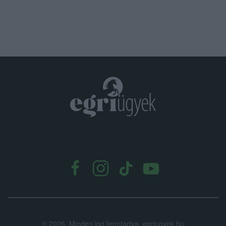
.
©
2026.
Minden jog fenntartva. egriugyek.hu