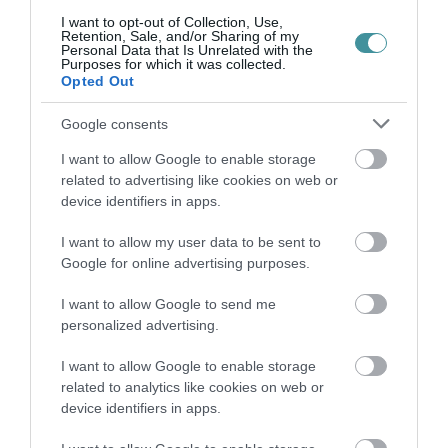
I want to opt-out of Collection, Use,
Retention, Sale, and/or Sharing of my
Personal Data that Is Unrelated with the
TÖBB MINT EGY HÓNAP IS LEHET, MIRE
Purposes for which it was collected.
TELJESEN ÚJRAINDUL A P...
Opted Out
2026. augusztus 07
|
Mindenki ügye
Google consents
I want to allow Google to enable storage
TANULJ NÉMETÜL OTTHONRÓL: A
related to advertising like cookies on web or
DIGITÁLIS TANULÁS ELŐNYEI
device identifiers in apps.
2026. augusztus 07
|
Promóció
I want to allow my user data to be sent to
Google for online advertising purposes.
ÚJRAINDULNAK A KORÁBBAN
I want to allow Google to send me
LEÁLLÍTOTT SZOLGÁLTATÁSOK AZ EGRI...
personalized advertising.
2026. augusztus 07
|
Eger ügye
I want to allow Google to enable storage
related to analytics like cookies on web or
device identifiers in apps.