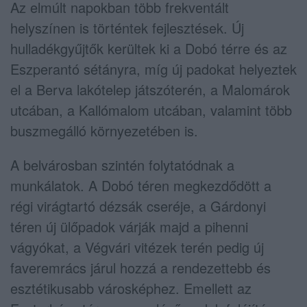
Az elmúlt napokban több frekventált
helyszínen is történtek fejlesztések. Új
hulladékgyűjtők kerültek ki a Dobó térre és az
Eszperantó sétányra, míg új padokat helyeztek
el a Berva lakótelep játszóterén, a Malomárok
utcában, a Kallómalom utcában, valamint több
buszmegálló környezetében is.
A belvárosban szintén folytatódnak a
munkálatok. A Dobó téren megkezdődött a
régi virágtartó dézsák cseréje, a Gárdonyi
téren új ülőpadok várják majd a pihenni
vágyókat, a Végvári vitézek terén pedig új
faveremrács járul hozzá a rendezettebb és
esztétikusabb városképhez. Emellett az