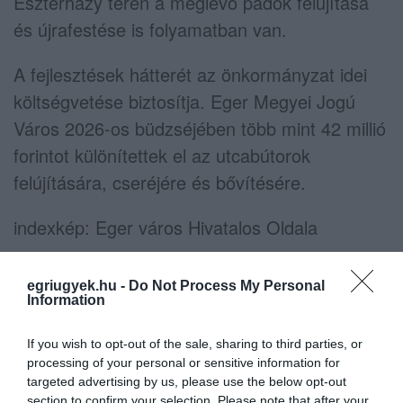
Eszterházy téren a meglévő padok felújítása
és újrafestése is folyamatban van.
A fejlesztések hátterét az önkormányzat idei
költségvetése biztosítja. Eger Megyei Jogú
Város 2026-os büdzséjében több mint 42 millió
forintot különítettek el az utcabútorok
felújítására, cseréjére és bővítésére.
indexkép: Eger város Hivatalos Oldala
egriugyek.hu -
Do Not Process My Personal
Information
Ne maradjon le a legfrissebb hírekről, kövessen
If you wish to opt-out of the sale, sharing to third parties, or
bennünket az EGRI ÜGYEK Google Hírek oldalán!
processing of your personal or sensitive information for
targeted advertising by us, please use the below opt-out
section to confirm your selection. Please note that after your