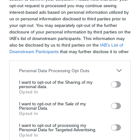
VISSZA A FŐOLDALRA
opt-out request is processed you may continue seeing
interest-based ads based on personal information utilized by
us or personal information disclosed to third parties prior to
your opt-out. You may separately opt-out of the further
disclosure of your personal information by third parties on the
IAB’s list of downstream participants. This information may
also be disclosed by us to third parties on the
IAB’s List of
Downstream Participants
that may further disclose it to other
Legfrissebb híreink
third parties.
Please note that this website/app uses one or more Google
Personal Data Processing Opt Outs
services and may gather and store information including but
ÚJ MAGYAR KÜLÜGYI STRATÉGIA KÉSZÜL,
not limited to your visit or usage behaviour. You may click to
I want to opt-out of the Sharing of my
personal data.
TELJES SZAKÍTÁS JÖN A...
grant or deny consent to Google and its third-party tags to
Opted In
2026. augusztus 08
|
Mindenki ügye
use your data for below specified purposes in below Google
consent section.
I want to opt-out of the Sale of my
Personal Data.
Opted In
TATA ELBŰVÖLŐ LÁTVÁNYOSSÁGAI,
AMIKÉRT ÉRDEMES MEGNÉZNI
I want to opt-out of processing my
Personal Data for Targeted Advertising.
2026. augusztus 08
|
Promóció
Opted In