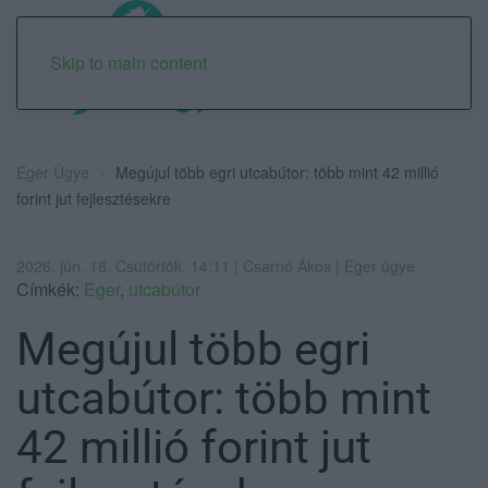
Skip to main content
Eger Ügye
Megújul több egri utcabútor: több mint 42 millió
forint jut fejlesztésekre
2026. jún. 18. Csütörtök, 14:11 | Csarnó Ákos | Eger ügye
Címkék:
Eger
,
utcabútor
Megújul több egri
utcabútor: több mint
42 millió forint jut