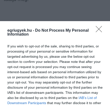
Ne maradjon le a legfrissebb hírekről, kövessen
egriugyek.hu -
Do Not Process My Personal
bennünket az EGRI ÜGYEK Google Hírek oldalán!
Information
If you wish to opt-out of the sale, sharing to third parties, or
VISSZA A FŐOLDALRA
processing of your personal or sensitive information for
targeted advertising by us, please use the below opt-out
section to confirm your selection. Please note that after your
opt-out request is processed you may continue seeing
interest-based ads based on personal information utilized by
us or personal information disclosed to third parties prior to
your opt-out. You may separately opt-out of the further
disclosure of your personal information by third parties on the
Legfrissebb híreink
IAB’s list of downstream participants. This information may
also be disclosed by us to third parties on the
IAB’s List of
Downstream Participants
that may further disclose it to other
third parties.