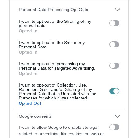
35 PERCES TANÓRÁK ÉS KEVESEBB HÁZI
FELADAT JÖHET AZ ALSÓ ...
Please note that this website/app uses one or more Google
Personal Data Processing Opt Outs
2026. augusztus 08
|
Mindenki ügye
services and may gather and store information including but
not limited to your visit or usage behaviour. You may click to
I want to opt-out of the Sharing of my
personal data.
grant or deny consent to Google and its third-party tags to
Opted In
use your data for below specified purposes in below Google
consent section.
I want to opt-out of the Sale of my
Personal Data.
BAKA ANDRÁST JELÖLI KÖZTÁRSASÁGI
Opted In
ELNÖKNEK A TISZA
2026. augusztus 08
|
Mindenki ügye
I want to opt-out of processing my
Personal Data for Targeted Advertising.
Opted In
I want to opt-out of Collection, Use,
Retention, Sale, and/or Sharing of my
Personal Data that Is Unrelated with the
Purposes for which it was collected.
ÚJ MAGYAR KÜLÜGYI STRATÉGIA KÉSZÜL,
Opted Out
TELJES SZAKÍTÁS JÖN A...
2026. augusztus 08
|
Mindenki ügye
Google consents
I want to allow Google to enable storage
related to advertising like cookies on web or