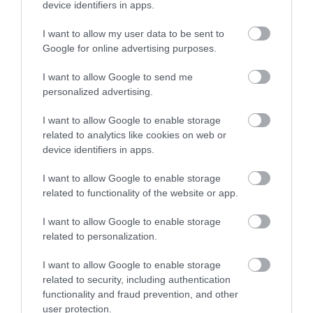
device identifiers in apps.
TATA ELBŰVÖLŐ LÁTVÁNYOSSÁGAI,
I want to allow my user data to be sent to
AMIKÉRT ÉRDEMES MEGNÉZNI
2026. augusztus 08
|
Promóció
Google for online advertising purposes.
I want to allow Google to send me
personalized advertising.
I want to allow Google to enable storage
related to analytics like cookies on web or
TÖBB MINT EGY HÓNAP IS LEHET, MIRE
TELJESEN ÚJRAINDUL A P...
device identifiers in apps.
2026. augusztus 07
|
Mindenki ügye
I want to allow Google to enable storage
related to functionality of the website or app.
I want to allow Google to enable storage
related to personalization.
TANULJ NÉMETÜL OTTHONRÓL: A
DIGITÁLIS TANULÁS ELŐNYEI
I want to allow Google to enable storage
2026. augusztus 07
|
Promóció
related to security, including authentication
functionality and fraud prevention, and other
user protection.