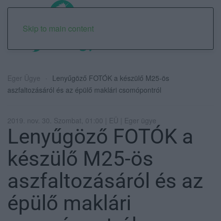
Skip to main content
Eger Ügye
Lenyűgöző FOTÓK a készülő M25-ös
aszfaltozásáról és az épülő maklári csomópontról
2019. nov. 30. Szombat, 01:00 | EÜ | Eger ügye
Lenyűgöző FOTÓK a
készülő M25-ös
aszfaltozásáról és az
épülő maklári