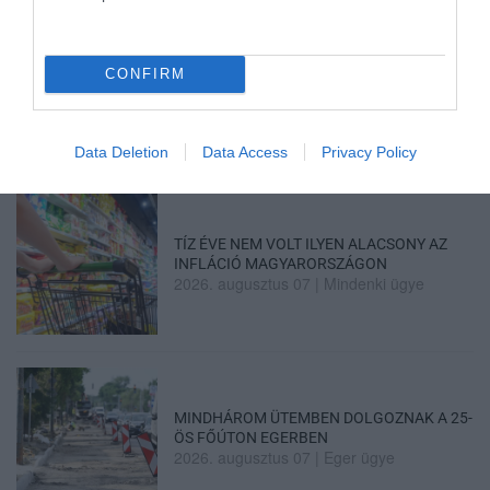
ÚJRAINDULNAK A KORÁBBAN
CONFIRM
LEÁLLÍTOTT SZOLGÁLTATÁSOK AZ EGRI...
2026. augusztus 07
|
Eger ügye
Data Deletion
Data Access
Privacy Policy
TÍZ ÉVE NEM VOLT ILYEN ALACSONY AZ
INFLÁCIÓ MAGYARORSZÁGON
2026. augusztus 07
|
Mindenki ügye
MINDHÁROM ÜTEMBEN DOLGOZNAK A 25-
ÖS FŐÚTON EGERBEN
2026. augusztus 07
|
Eger ügye